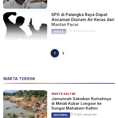
SPG di Palangka Raya Dapat
Ancaman Disiram Air Keras dari
Mantan Pacar
8 bulan yang lalu
BERITA
1
2
Seorang Pria di Banjarbaru
Diduga Siram Air Keras ke
Mantan Istri Akhirnya Diciduk
Polisi
8 bulan yang lalu
KALSEL
WARTA TERKINI
WARTA KALTIM
Pratiwi Noviyanthi Minta
Jamunnah Saksikan Rumahnya
Hentikan Bully Terhadap Agus
di Melak Kubar Longsor ke
Salim
Sungai Mahakam Kaltim
1 tahun yang lalu
BERITA
4 jam yang lalu
REGIONAL