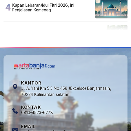
4
Kapan Lebaran/Idul Fitri 2026, ini
Penjelasan Kemenag
5
Cuma di Tabalong! Mudik Bisa Santai Naik
Bus, Motor & Mobil Diantar Pakai Towing
KANTOR
Jl. A. Yani Km 5.5 No.458 (Excelso) Banjarmasin,
70234 Kalimantan selatan
KONTAK
0813-4523-6778
EMAIL