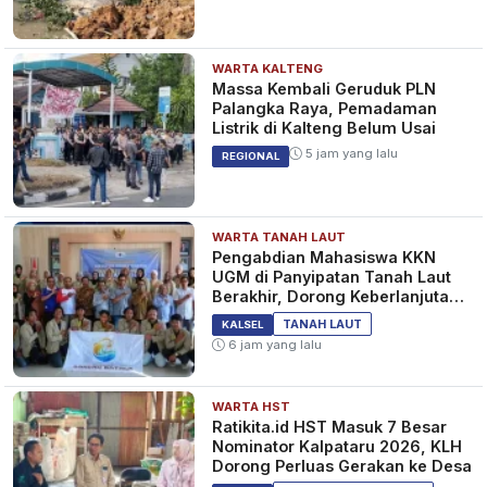
WARTA KALTENG
Pilu, Janda Dua Anak Dipenjara
Massa Kembali Geruduk PLN
Gara-gara Siram Air Keras ke
Palangka Raya, Pemadaman
Pria yang Suka Ngintip dan
Listrik di Kalteng Belum Usai
Teror Dirinya
1 tahun yang lalu
BERITA
5 jam yang lalu
REGIONAL
WARTA TANAH LAUT
Korban Penyiraman Air Keras,
Pengabdian Mahasiswa KKN
Agus Resmi Laporkan Novi
UGM di Panyipatan Tanah Laut
Buntut Pengumpulan Donasi
Berakhir, Dorong Keberlanjutan
Program Masyarakat
1 tahun yang lalu
BERITA
TANAH LAUT
KALSEL
6 jam yang lalu
WARTA HST
Terekam CCTV, Pelaku Siram
Ratikita.id HST Masuk 7 Besar
Polisi Pakai Air Keras Saat
Nominator Kalpataru 2026, KLH
Tawuran Ditangkap
Dorong Perluas Gerakan ke Desa
1 tahun yang lalu