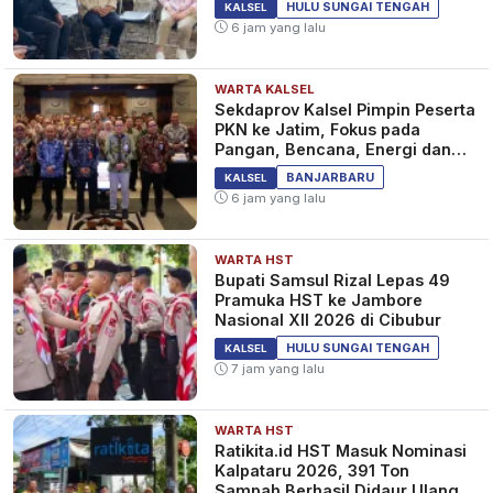
BERITA
HULU SUNGAI TENGAH
KALSEL
6 jam yang lalu
WARTA KALSEL
Siram Pria yang
Sekdaprov Kalsel Pimpin Peserta
Melecehkannya dengan Air
PKN ke Jatim, Fokus pada
Keras, Wanita Cantik Ini
Pangan, Bencana, Energi dan
Ditangkap Polisi
Ekonomi
2 tahun yang lalu
BERITA
BANJARBARU
KALSEL
6 jam yang lalu
WARTA HST
Ngeri! Pria Siram Air Keras dan
Bupati Samsul Rizal Lepas 49
Bacok Pedagang Semangka
Pramuka HST ke Jambore
Hingga Tewas, Diduga Masalah
Nasional XII 2026 di Cibubur
Asmara
2 tahun yang lalu
BERITA
HULU SUNGAI TENGAH
KALSEL
7 jam yang lalu
WARTA HST
Ratikita.id HST Masuk Nominasi
Kalpataru 2026, 391 Ton
Sampah Berhasil Didaur Ulang