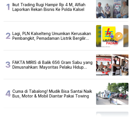
1
Ikut Trading Rugi Hampir Rp 4 M, Alfiah
Laporkan Rekan Bisnis Ke Polda Kalsel
2
Lagi, PLN Kalselteng Umumkan Kerusakan
Pembangkit, Pemadaman Listrik Bergilir
Diperpanjang?
3
FAKTA MIRIS di Balik 656 Gram Sabu yang
Dimusnahkan: Mayoritas Pelaku Hidup
Susah, Ada Juga Sarjana!
4
Cuma di Tabalong! Mudik Bisa Santai Naik
Bus, Motor & Mobil Diantar Pakai Towing
5
Kapan Lebaran/Idul Fitri 2026, ini
Penjelasan Kemenag