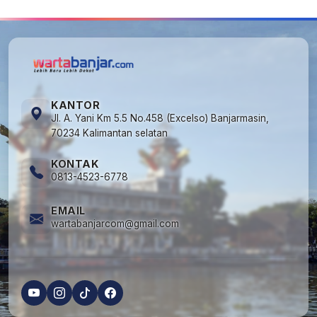
KANTOR
Jl. A. Yani Km 5.5 No.458 (Excelso) Banjarmasin,
70234 Kalimantan selatan
KONTAK
0813-4523-6778
EMAIL
wartabanjarcom@gmail.com