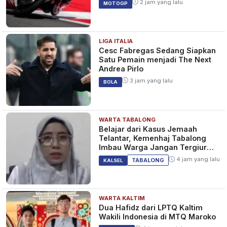
KALSEL
2 jam yang lalu
MOTOGP
LIGA ITALIA
Polisi Amankan Pengedar
Cesc Fabregas Sedang Siapkan
Narkoba di Jalan Minapuri
Satu Pemain menjadi The Next
1 tahun yang lalu
Andrea Pirlo
KALSEL
3 jam yang lalu
BOLA
WARTA TABALONG
Pengedar Sabu di Jalan
Belajar dari Kasus Jemaah
Veteran Diringkus Polisi
Telantar, Kemenhaj Tabalong
1 tahun yang lalu
Imbau Warga Jangan Tergiur
KALSEL
Umrah Murah
4 jam yang lalu
TABALONG
KALSEL
WARTA KALTIM
Dua Hafidz dari LPTQ Kaltim
Wakili Indonesia di MTQ Maroko