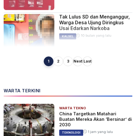
Tak Lulus SD dan Menganggur,
Warga Desa Ujung Diringkus
Usai Edarkan Narkoba
10 bulan yang lalu
KALSEL
1
2
3
Next
Last
Warga Sungai Tabuk Diringkus
Polres Batola, Jaringan
Pengedar Narkoba
10 bulan yang lalu
KALSEL
WARTA TERKINI
WARTA TEKNO
Simpan Sabu Dalam Lampu,
China Targetkan Matahari
Pria di Kecamatan Bakumpai
Buatan Mereka Akan ‘Bersinar’ di
Ditangkap Satresnarkoba
2030
Polres Batola
10 bulan yang lalu
KALSEL
1 jam yang lalu
TEKNOLOGI