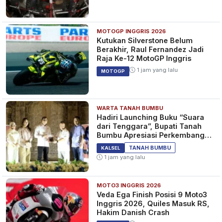
MOTOGP INGGRIS 2026
Dua Terdakwa Jual Obat-
Kutukan Silverstone Belum
obatan Terlarang Gunakan
Berakhir, Raul Fernandez Jadi
Rombong di Pasar Cempaka
Raja Ke-12 MotoGP Inggris
Banjarmasin
11 bulan yang lalu
KALSEL
1 jam yang lalu
MOTOGP
WARTA TANAH BUMBU
Tiga Pengedar Narkoba
Hadiri Launching Buku “Suara
Dibekuk Kurang dari 24 Jam,
dari Tenggara”, Bupati Tanah
Polres HST Sita 32 Paket Sabu
Bumbu Apresiasi Perkembangan
Literasi di Bumi Bersujud
1 tahun yang lalu
KALSEL
TANAH BUMBU
KALSEL
1 jam yang lalu
MOTO3 INGGRIS 2026
Dilaporkan Warga, Pengedar
Veda Ega Finish Posisi 9 Moto3
Narkoba di Desa Langadai
Inggris 2026, Quiles Masuk RS,
Diringkus Polisi
Hakim Danish Crash
1 tahun yang lalu