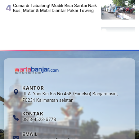
4
Cuma di Tabalong! Mudik Bisa Santai Naik
Bus, Motor & Mobil Diantar Pakai Towing
5
Kapan Lebaran/Idul Fitri 2026, ini
Penjelasan Kemenag
KANTOR
Jl. A. Yani Km 5.5 No.458 (Excelso) Banjarmasin,
70234 Kalimantan selatan
KONTAK
0813-4523-6778
EMAIL