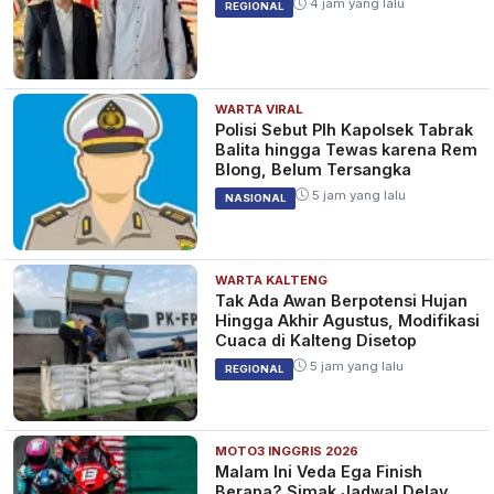
4 jam yang lalu
REGIONAL
WARTA VIRAL
Polisi Sebut Plh Kapolsek Tabrak
Balita hingga Tewas karena Rem
Blong, Belum Tersangka
5 jam yang lalu
NASIONAL
WARTA KALTENG
Tak Ada Awan Berpotensi Hujan
Hingga Akhir Agustus, Modifikasi
Cuaca di Kalteng Disetop
5 jam yang lalu
REGIONAL
MOTO3 INGGRIS 2026
Malam Ini Veda Ega Finish
Berapa? Simak Jadwal Delay