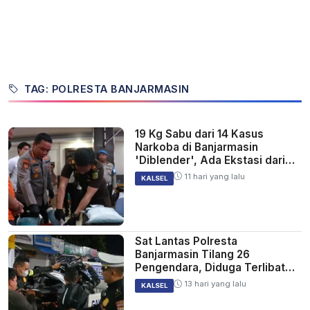
TAG: POLRESTA BANJARMASIN
19 Kg Sabu dari 14 Kasus
Narkoba di Banjarmasin
'Diblender', Ada Ekstasi dari
Afrika
11 hari yang lalu
KALSEL
Sat Lantas Polresta
Banjarmasin Tilang 26
Pengendara, Diduga Terlibat
Balap Liar
13 hari yang lalu
KALSEL