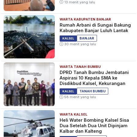
13 menit yang lalu
WARTA KABUPATEN BANJAR
Meriahkan Hari Bhayangkara
Rumah Arbani di Sungai Bakung
ke-80, Polresta Banjarmasin
Kabupaten Banjar Luluh Lantak
Gelar Lomba Domino
BANJAR
KALSEL
1 bulan yang lalu
KALSEL
30 menit yang lalu
WARTA TANAH BUMBU
SPBU Pramuka Banjarmasin
DPRD Tanah Bumbu Jembatani
Selewengkan Pertalite, Diduga
Aspirasi 10 Kepala SMA ke
Berjalan 2 Tahun, 5 Orang
Disdikbud Kalsel, Kekurangan
Ditangkap
1 bulan yang lalu
KALSEL
TANAH BUMBU
KALSEL
58 menit yang lalu
WARTA KALSEL
HUT ke 80 Bhayangkara,
Heli Water Bombing Kalsel Sisa
Kelurahan Telawang
Dua Setelah Dua Unit Dipinjam
Banjarmasin Resmi Jadi
Kalbar dan Kalteng
Kampung Bebas dari Narkoba
1 bulan yang lalu