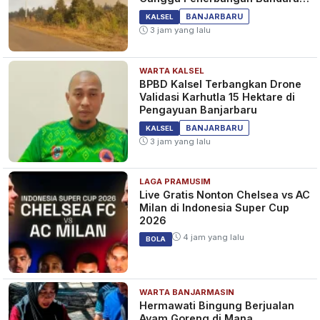
Syamsudin Noor
BANJARBARU
KALSEL
3 jam yang lalu
WARTA KALSEL
BPBD Kalsel Terbangkan Drone
Validasi Karhutla 15 Hektare di
Pengayuan Banjarbaru
BANJARBARU
KALSEL
3 jam yang lalu
LAGA PRAMUSIM
Live Gratis Nonton Chelsea vs AC
Milan di Indonesia Super Cup
2026
4 jam yang lalu
BOLA
WARTA BANJARMASIN
Hermawati Bingung Berjualan
Ayam Goreng di Mana