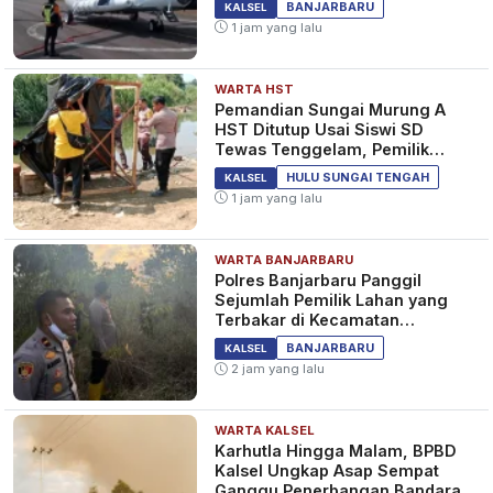
KALSEL
BANJARBARU
KALSEL
1 jam yang lalu
WARTA HST
Patroli Tengah Malam, Polresta
Pemandian Sungai Murung A
Banjarmasin Sita 8 Motor
HST Ditutup Usai Siswi SD
Diduga Terlibat Balap Liar
Tewas Tenggelam, Pemilik
Lahan Diperiksa Polisi
1 bulan yang lalu
KALSEL
HULU SUNGAI TENGAH
KALSEL
1 jam yang lalu
WARTA BANJARBARU
Polresta Banjarmasin Sisir Titik
Polres Banjarbaru Panggil
Rawan, Pembawa Sajam hingga
Sejumlah Pemilik Lahan yang
Pemeras Berhasil Diamankan
Terbakar di Kecamatan
Cempaka
1 bulan yang lalu
KALSEL
BANJARBARU
KALSEL
2 jam yang lalu
WARTA KALSEL
Karhutla Hingga Malam, BPBD
Kalsel Ungkap Asap Sempat
Ganggu Penerbangan Bandara