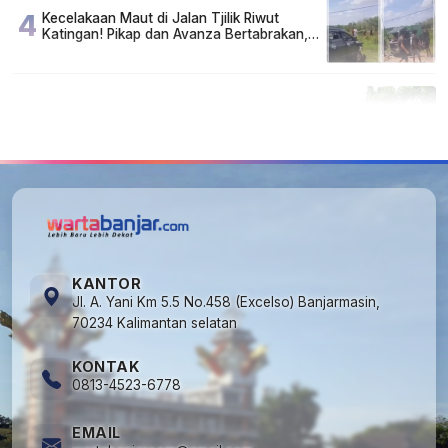
4
Kecelakaan Maut di Jalan Tjilik Riwut
Katingan! Pikap dan Avanza Bertabrakan,
Korban Luka Parah
5
Cuma di Tabalong! Mudik Bisa Santai Naik
Bus, Motor & Mobil Diantar Pakai Towing
KANTOR
Jl. A. Yani Km 5.5 No.458 (Excelso) Banjarmasin,
70234 Kalimantan selatan
KONTAK
0813-4523-6778
EMAIL