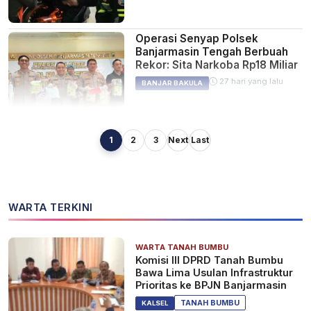
Operasi Senyap Polsek
Banjarmasin Tengah Berbuah
Rekor: Sita Narkoba Rp18 Miliar
27 hari yang lalu
BANJAR BAKULA
1
2
3
Next
Last
4 Bulan Pelarian, Pelaku
Pembunuhan Noorwahdiatsyah
di Belitung Darat Banjarmasin
Berhasil Diringkus di Kalteng
1 bulan yang lalu
KALSEL
WARTA TERKINI
WARTA TANAH BUMBU
Sambut HUT Ke-80
Komisi III DPRD Tanah Bumbu
Bhayangkara, Polresta
Bawa Lima Usulan Infrastruktur
Banjarmasin Gelar Pemeriksaan
Prioritas ke BPJN Banjarmasin
Mata dan Bagikan 1.000
1 bulan yang lalu
KALSEL
TANAH BUMBU
KALSEL
Kacamata Gratis