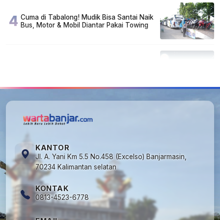
4
Cuma di Tabalong! Mudik Bisa Santai Naik
Bus, Motor & Mobil Diantar Pakai Towing
5
Kapan Lebaran/Idul Fitri 2026, ini
Penjelasan Kemenag
KANTOR
Jl. A. Yani Km 5.5 No.458 (Excelso) Banjarmasin,
70234 Kalimantan selatan
KONTAK
0813-4523-6778