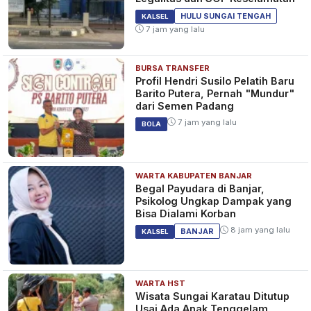
2 tahun yang lalu
KALSEL
HULU SUNGAI TENGAH
KALSEL
7 jam yang lalu
BURSA TRANSFER
Sempat Viral Bujuk Anak-anak
Profil Hendri Susilo Pelatih Baru
Pegang Kemaluannya, Kai
Barito Putera, Pernah "Mundur"
Kocok Diamankan Polres
dari Semen Padang
Tabalong
2 tahun yang lalu
KALSEL
7 jam yang lalu
BOLA
WARTA KABUPATEN BANJAR
Perwira di Bidhumas Polda
Begal Payudara di Banjar,
Kalsel Dipercaya Menjadi
Psikolog Ungkap Dampak yang
Wakapolres Tabalong
Bisa Dialami Korban
2 tahun yang lalu
KALSEL
8 jam yang lalu
BANJAR
KALSEL
WARTA HST
Wisata Sungai Karatau Ditutup
Usai Ada Anak Tenggelam,