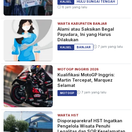
HULU SUNGAI TENGAH
KALSEL
6 jam yang lalu
WARTA KABUPATEN BANJAR
Pemuda di Desa Pulau
Alami atau Saksikan Begal
Kecamatan Kelua Ditemukan
Payudara, Ini yang Harus
Gantung Diri di Tangga Loteng
Dilakukan
2 tahun yang lalu
KALSEL
7 jam yang lalu
BANJAR
KALSEL
MOTOGP INGGRIS 2026
Duh! Remaja 18 Tahun Jadi
Kualifikasi MotoGP Inggris:
Pengedar Obat-obatan
Martin Tercepat, Marquez
Terlarang di Tabalong
Selamat
2 tahun yang lalu
KALSEL
7 jam yang lalu
MOTOGP
WARTA HST
Karyawan Rumah Makan di
Disporaparekraf HST Ingatkan
Tabalong Bawa Kabur Motor
Pengelola Wisata Penuhi
Rekan, Ditangkap di HSS
Legalitas dan SOP Keselamatan