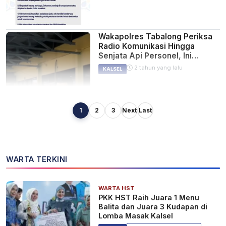
Wakapolres Tabalong Periksa
Radio Komunikasi Hingga
Senjata Api Personel, Ini
Alasannya
2 tahun yang lalu
KALSEL
1
2
3
Next
Last
Toko Pakaian di Pembataan
Tabalong Dibobol Mantan
Supervisor
2 tahun yang lalu
KALSEL
WARTA TERKINI
WARTA HST
Wanita di Halong Ditemukan
PKK HST Raih Juara 1 Menu
Membusuk, Sempat Ngeluh
Balita dan Juara 3 Kudapan di
Pusing dan Beli 5 Batang Rokok
Lomba Masak Kalsel
2 tahun yang lalu
KALSEL