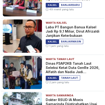
BANJARBARU
KALSEL
49 menit yang lalu
WARTA KALSEL
Laba PT Bangun Banua Kalsel
Jadi Rp 9,1 Miliar, Dirut Afrizaldi
Janjikan Keterbukaan
BANJARMASIN
KALSEL
1 jam yang lalu
WARTA TANAH LAUT
Dinas P3AP2KB Tanah Laut
Seleksi Ketat Duta GenRe 2026,
Alfatih dan Nadia Jadi
Pemenang
TANAH LAUT
KALSEL
2 jam yang lalu
WARTA SAMARINDA
Dokter RSUD IA Moeis
Samarinda Diistirahatkan Usai