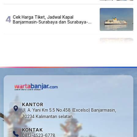
4
Cek Harga Tiket, Jadwal Kapal
Banjarmasin-Surabaya dan Surabaya-
Banjarmasin Minggu 3 Mei 2026
5
Lirik Lagu dan Chord Gitar Lu Kenal Veronika
Ko, Viral di TikTok
KANTOR
Jl. A. Yani Km 5.5 No.458 (Excelso) Banjarmasin,
70234 Kalimantan selatan
KONTAK
0813-4523-6778