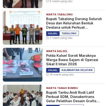
5 menit yang lalu
WARTA TABALONG
Bupati Tabalong Dorong Seluruh
Desa dan Kelurahan Bentuk
Destana untuk Perkuat
Kesiapsiagaan Bencana
TABALONG
KALSEL
7 menit yang lalu
WARTA KALSEL
Polda Kalsel Soroti Maraknya
Warga Bawa Sajam di Operasi
Sikat II Intan 2026
KALIMANTAN SELATAN
KALSEL
19 menit yang lalu
WARTA TANAH BUMBU
Bupati Tanbu Andi Rudi Latif
Perkuat SDM, Disnakertrans
Gelar Pelatihan Desain Grafis
dan Barbershop