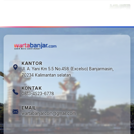
5
Cuma di Tabalong! Mudik Bisa Santai Naik
Bus, Motor & Mobil Diantar Pakai Towing
KANTOR
Jl. A. Yani Km 5.5 No.458 (Excelso) Banjarmasin,
70234 Kalimantan selatan
KONTAK
0813-4523-6778
EMAIL
wartabanjarcom@gmail.com