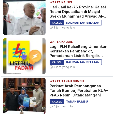
WARTA KALSEL
Hari Jadi ke-76 Provinsi Kalsel
Resmi Dipusatkan di Masjid
Syekh Muhammad Arsyad Al-
Banjari
KALIMANTAN SELATAN
KALSEL
3 jam yang lalu
WARTA KALSEL
Lagi, PLN Kalselteng Umumkan
Kerusakan Pembangkit,
Pemadaman Listrik Bergilir
Diperpanjang?
KALIMANTAN SELATAN
KALSEL
3 jam yang lalu
WARTA TANAH BUMBU
Perkuat Arah Pembangunan
Tanah Bumbu, Perubahan KUA-
PPAS Resmi Ditandatangani
TANAH BUMBU
KALSEL
4 jam yang lalu