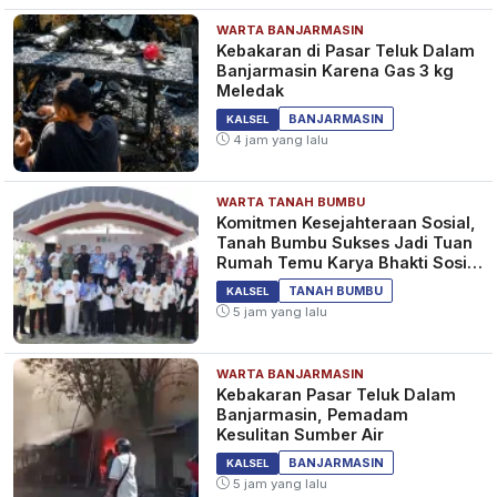
WARTA BANJARMASIN
Kebakaran di Pasar Teluk Dalam
Banjarmasin Karena Gas 3 kg
Meledak
BANJARMASIN
KALSEL
4 jam yang lalu
WARTA TANAH BUMBU
Komitmen Kesejahteraan Sosial,
Tanah Bumbu Sukses Jadi Tuan
Rumah Temu Karya Bhakti Sosial
PSM Ke-23
TANAH BUMBU
KALSEL
5 jam yang lalu
WARTA BANJARMASIN
Kebakaran Pasar Teluk Dalam
Banjarmasin, Pemadam
Kesulitan Sumber Air
BANJARMASIN
KALSEL
5 jam yang lalu