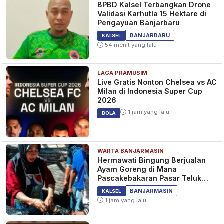
BPBD Kalsel Terbangkan Drone
Validasi Karhutla 15 Hektare di
Pengayuan Banjarbaru
BANJARBARU
KALSEL
54 menit yang lalu
LAGA PRAMUSIM
Live Gratis Nonton Chelsea vs AC
Milan di Indonesia Super Cup
2026
1 jam yang lalu
BOLA
WARTA BANJARMASIN
Hermawati Bingung Berjualan
Ayam Goreng di Mana
Pascakebakaran Pasar Teluk
Dalam Banjarmasin
BANJARMASIN
KALSEL
1 jam yang lalu