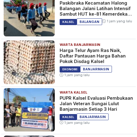
Paskibraka Kecamatan Halong
Balangan Jalani Latihan Intensif
Sambut HUT ke-81 Kemerdekaan
RI
1 jam yang lalu
BALANGAN
KALSEL
WARTA BANJARMASIN
Harga Telur Ayam Ras Naik,
Daftar Pantauan Harga Bahan
Pokok Disdag Kalsel
BANJARMASIN
EKONOMI
1 jam yang lalu
WARTA KALSEL
PUPR Kalsel Evaluasi Pembukaan
Jalan Veteran Sungai Lulut
Banjarmasin Setiap 3 Hari
BANJARMASIN
KALSEL
1 jam yang lalu