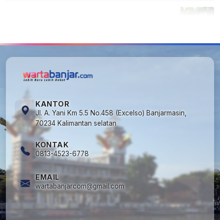
5
Cuma di Tabalong! Mudik Bisa Santai Naik
Bus, Motor & Mobil Diantar Pakai Towing
KANTOR
Jl. A. Yani Km 5.5 No.458 (Excelso) Banjarmasin,
70234 Kalimantan selatan
KONTAK
0813-4523-6778
EMAIL
wartabanjarcom@gmail.com