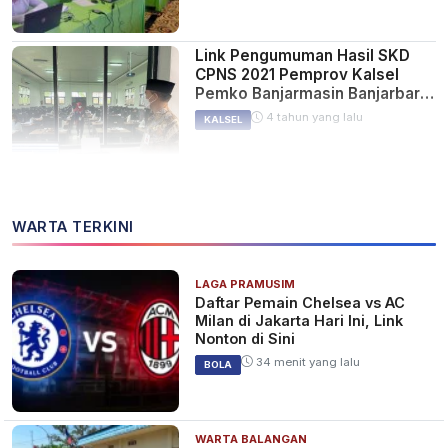
Link Pengumuman Hasil SKD
CPNS 2021 Pemprov Kalsel
Pemko Banjarmasin Banjarbaru
dan Pemkab Banjar
4 tahun yang lalu
KALSEL
Link Pengumuman Hasil SKD
WARTA TERKINI
dan Syarat Tes SKB di Seleksi
CPNS 2021 Pada Senin 15
November Nanti
4 tahun yang lalu
NASIONAL
LAGA PRAMUSIM
Daftar Pemain Chelsea vs AC
Milan di Jakarta Hari Ini, Link
Nonton di Sini
34 menit yang lalu
Pengumuman Hasil SKD CPNS
BOLA
dan Seleksi Kompetensi PPPK
Non-Guru Tahun 2021, Cek
Jadwal BKN di Sini
4 tahun yang lalu
NASIONAL
WARTA BALANGAN