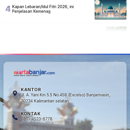
4
Kapan Lebaran/Idul Fitri 2026, ini
Penjelasan Kemenag
5
Cuma di Tabalong! Mudik Bisa Santai Naik
Bus, Motor & Mobil Diantar Pakai Towing
KANTOR
Jl. A. Yani Km 5.5 No.458 (Excelso) Banjarmasin,
70234 Kalimantan selatan
KONTAK
0813-4523-6778