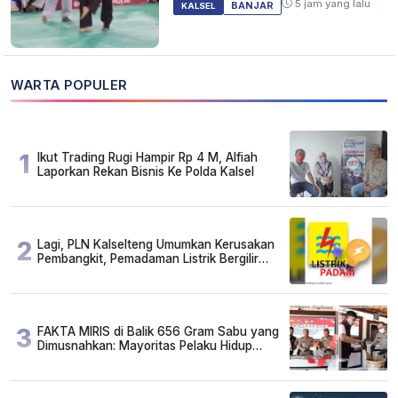
5 jam yang lalu
BANJAR
KALSEL
WARTA POPULER
1
Ikut Trading Rugi Hampir Rp 4 M, Alfiah
Laporkan Rekan Bisnis Ke Polda Kalsel
2
Lagi, PLN Kalselteng Umumkan Kerusakan
Pembangkit, Pemadaman Listrik Bergilir
Diperpanjang?
3
FAKTA MIRIS di Balik 656 Gram Sabu yang
Dimusnahkan: Mayoritas Pelaku Hidup
Susah, Ada Juga Sarjana!