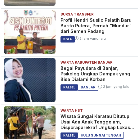
BURSA TRANSFER
Profil Hendri Susilo Pelatih Baru
Barito Putera, Pernah "Mundur"
dari Semen Padang
2 jam yang lalu
BOLA
WARTA KABUPATEN BANJAR
Begal Payudara di Banjar,
Psikolog Ungkap Dampak yang
Bisa Dialami Korban
2 jam yang lalu
BANJAR
KALSEL
WARTA HST
Wisata Sungai Karatau Ditutup
Usai Ada Anak Tenggelam,
Disporaparekraf Ungkap Lokasi
Belum Berizin
HULU SUNGAI TENGAH
KALSEL