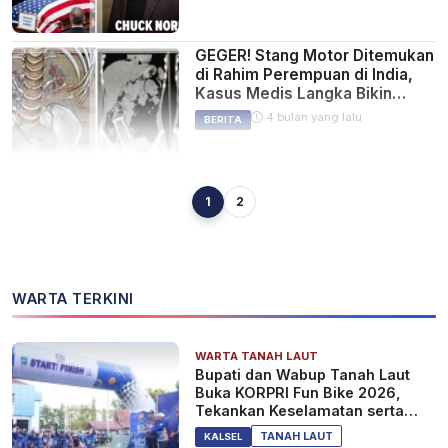
GEGER! Stang Motor Ditemukan
di Rahim Perempuan di India,
Kasus Medis Langka Bikin
Dokter Terkejut
4 bulan yang lalu
BERITA
1
2
Teheran Diselimuti Gas
Beracun Usai Serangan Israel
ke Depot Minyak, Warga Panik
Hujan Hitam Turun dari Langit
5 bulan yang lalu
BERITA
WARTA TERKINI
WARTA TANAH LAUT
DUNIA HEBOH! Putin Sebut
Bupati dan Wabup Tanah Laut
Greenland Bisa Ditebus Rp17
Buka KORPRI Fun Bike 2026,
Triliun Jika Trump Nekat Ambil
Tekankan Keselamatan serta
Alih
Kebersamaan
6 bulan yang lalu
BERITA
TANAH LAUT
KALSEL