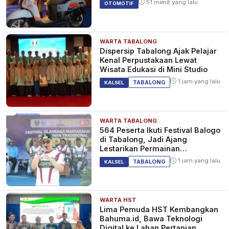
UNCATEGORIZED
51 menit yang lalu
OTOMOTIF
WARTA TABALONG
VIRAL! Pria Ghana Klaim Kiamat
Dispersip Tabalong Ajak Pelajar
25 Desember 2025, Bangun 8
Kenal Perpustakaan Lewat
Bahtera Raksasa dan Gaet
Wisata Edukasi di Mini Studio
Ratusan Ribu Pengikut
7 bulan yang lalu
BERITA
1 jam yang lalu
TABALONG
KALSEL
WARTA TABALONG
Jatuhnya Pesawat Kargo
564 Peserta Ikuti Festival Balogo
Emirates ke Laut di Hong Kong
di Tabalong, Jadi Ajang
Menemui Titik Terang, Mesin
Lestarikan Permainan
Ngebut Saat Mendarat!
Tradisional
8 bulan yang lalu
BERITA
1 jam yang lalu
TABALONG
KALSEL
WARTA HST
Lima Pemuda HST Kembangkan
Bahuma.id, Bawa Teknologi
Digital ke Lahan Pertanian