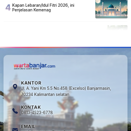
4
Kapan Lebaran/Idul Fitri 2026, ini
Penjelasan Kemenag
5
Cuma di Tabalong! Mudik Bisa Santai Naik
Bus, Motor & Mobil Diantar Pakai Towing
KANTOR
Jl. A. Yani Km 5.5 No.458 (Excelso) Banjarmasin,
70234 Kalimantan selatan
KONTAK
0813-4523-6778
EMAIL