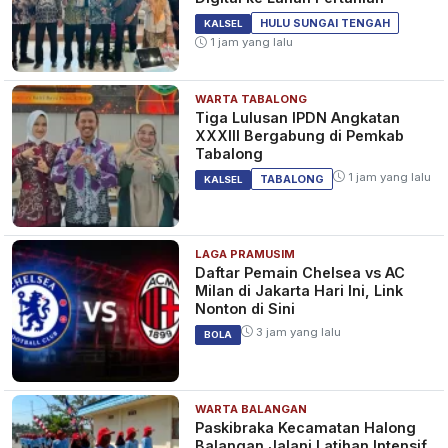
HULU SUNGAI TENGAH
KALSEL
1 jam yang lalu
WARTA TABALONG
Tiga Lulusan IPDN Angkatan
XXXIII Bergabung di Pemkab
Tabalong
1 jam yang lalu
TABALONG
KALSEL
LAGA PRAMUSIM
Daftar Pemain Chelsea vs AC
Milan di Jakarta Hari Ini, Link
Nonton di Sini
3 jam yang lalu
BOLA
WARTA BALANGAN
Paskibraka Kecamatan Halong
Balangan Jalani Latihan Intensif