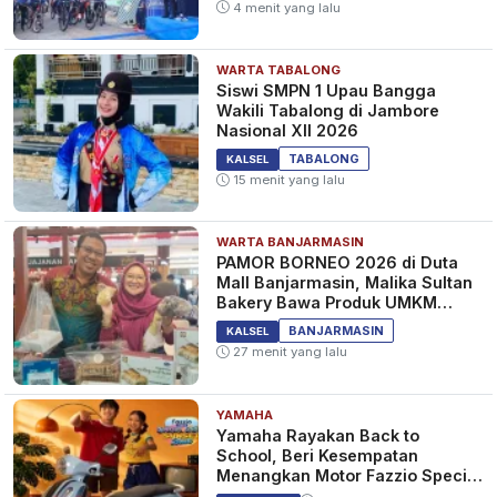
4 menit yang lalu
WARTA TABALONG
Hakim Indiana dan Istri
Siswi SMPN 1 Upau Bangga
Ditembak di Rumah, FBI Gerak
Wakili Tabalong di Jambore
Cepat Kejar Pelaku yang Buron
Nasional XII 2026
6 bulan yang lalu
BERITA
TABALONG
KALSEL
15 menit yang lalu
WARTA BANJARMASIN
KIM JONG-UN Ikut Bekerja
PAMOR BORNEO 2026 di Duta
Bangun Memorial Prajurit Korut
Mall Banjarmasin, Malika Sultan
di Pyongyang, Aksi Naik Forklift
Bakery Bawa Produk UMKM
Jadi Sorotan Dunia!
Tanah Bumbu
7 bulan yang lalu
BERITA
BANJARMASIN
KALSEL
27 menit yang lalu
YAMAHA
TRAGIS! Pesawat Meledak di
Yamaha Rayakan Back to
Bandara AS, 7 Orang Tewas
School, Beri Kesempatan
Termasuk Mantan Pembalap
Menangkan Motor Fazzio Special
NASCAR dan Keluarganya
Edition Sunset Blue
7 bulan yang lalu