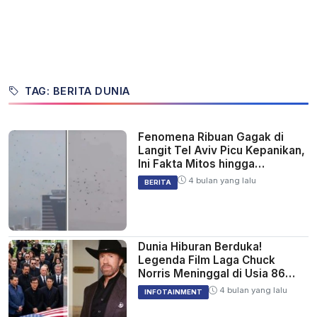
TAG: BERITA DUNIA
Fenomena Ribuan Gagak di
Langit Tel Aviv Picu Kepanikan,
Ini Fakta Mitos hingga
Penjelasan Ilmiah
4 bulan yang lalu
BERITA
Dunia Hiburan Berduka!
Legenda Film Laga Chuck
Norris Meninggal di Usia 86
Tahun
4 bulan yang lalu
INFOTAINMENT