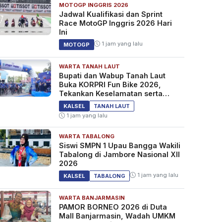
MOTOGP INGGRIS 2026
Jadwal Kualifikasi dan Sprint
Race MotoGP Inggris 2026 Hari
Ini
1 jam yang lalu
MOTOGP
WARTA TANAH LAUT
Bupati dan Wabup Tanah Laut
Buka KORPRI Fun Bike 2026,
Tekankan Keselamatan serta
Kebersamaan
KALSEL
TANAH LAUT
1 jam yang lalu
WARTA TABALONG
Siswi SMPN 1 Upau Bangga Wakili
Tabalong di Jambore Nasional XII
2026
1 jam yang lalu
KALSEL
TABALONG
WARTA BANJARMASIN
PAMOR BORNEO 2026 di Duta
Mall Banjarmasin, Wadah UMKM