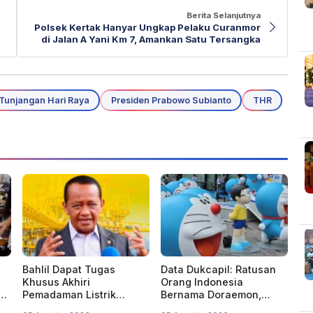
Berita Selanjutnya
Polsek Kertak Hanyar Ungkap Pelaku Curanmor
di Jalan A Yani Km 7, Amankan Satu Tersangka
unjangan Hari Raya
Presiden Prabowo Subianto
THR
Bahlil Dapat Tugas
Data Dukcapil: Ratusan
Khusus Akhiri
Orang Indonesia
ba
Pemadaman Listrik
Bernama Doraemon,
Bergilir di Kalsel dan
Nobita, Uzumaki, Naruto