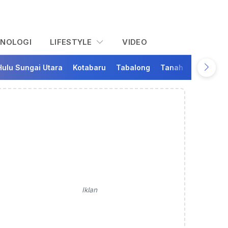
KNOLOGI
LIFESTYLE
VIDEO
Hulu Sungai Utara
Kotabaru
Tabalong
Tanah Bumbu
Ta
Iklan