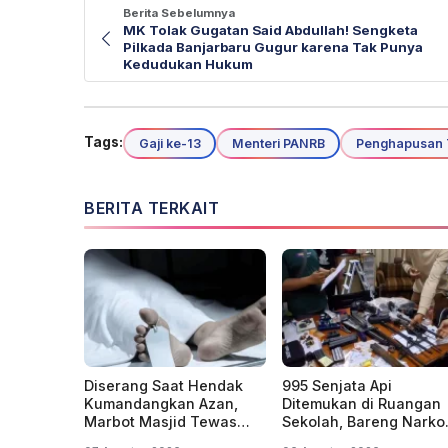
Berita Sebelumnya
MK Tolak Gugatan Said Abdullah! Sengketa
Pilkada Banjarbaru Gugur karena Tak Punya
Kedudukan Hukum
Tags:
Gaji ke-13
Menteri PANRB
Penghapusan T
BERITA TERKAIT
Diserang Saat Hendak
995 Senjata Api
Kumandangkan Azan,
Ditemukan di Ruangan
Marbot Masjid Tewas
Sekolah, Bareng Narko
Penuh Luka Sabetan
dan Video Dewasa