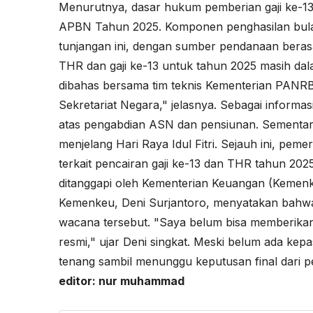
Menurutnya, dasar hukum pemberian gaji ke-1
APBN Tahun 2025. Komponen penghasilan bula
tunjangan ini, dengan sumber pendanaan berasal
THR dan gaji ke-13 untuk tahun 2025 masih dal
dibahas bersama tim teknis Kementerian PANRB
Sekretariat Negara," jelasnya. Sebagai informas
atas pengabdian ASN dan pensiunan. Sementara 
menjelang Hari Raya Idul Fitri. Sejauh ini, pe
terkait pencairan gaji ke-13 dan THR tahun 202
ditanggapi oleh Kementerian Keuangan (Kemenk
Kemenkeu, Deni Surjantoro, menyatakan bahwa
wacana tersebut. "Saya belum bisa memberikan 
resmi," ujar Deni singkat. Meski belum ada kep
tenang sambil menunggu keputusan final dari p
editor: nur muhammad