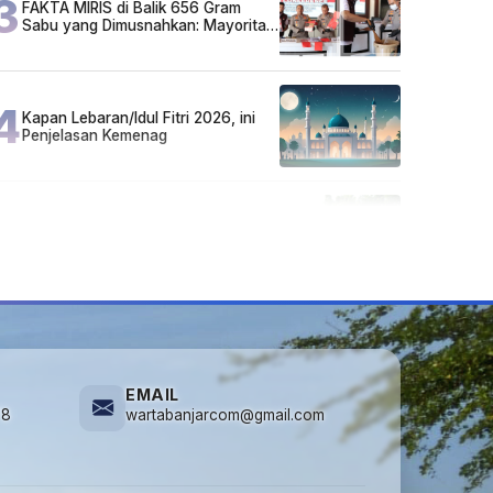
3
FAKTA MIRIS di Balik 656 Gram
Sabu yang Dimusnahkan: Mayoritas
Pelaku Hidup Susah, Ada Juga
Sarjana!
4
Kapan Lebaran/Idul Fitri 2026, ini
Penjelasan Kemenag
5
Cuma di Tabalong! Mudik Bisa
Santai Naik Bus, Motor & Mobil
Diantar Pakai Towing
EMAIL
78
wartabanjarcom@gmail.com