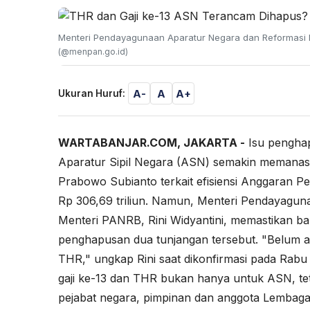
Menteri Pendayagunaan Aparatur Negara dan Reformasi Bi
(@menpan.go.id)
A-
A
A+
Ukuran Huruf:
WARTABANJAR.COM, JAKARTA -
Isu penghap
Aparatur Sipil Negara (ASN) semakin memanas! 
Prabowo Subianto terkait efisiensi Anggaran 
Rp 306,69 triliun. Namun, Menteri Pendayagun
Menteri PANRB, Rini Widyantini, memastikan bah
penghapusan dua tunjangan tersebut. "Belum ad
THR," ungkap Rini saat dikonfirmasi pada Rabu
gaji ke-13 dan THR bukan hanya untuk ASN, teta
pejabat negara, pimpinan dan anggota Lembaga 