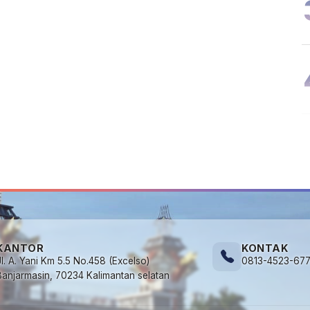
KANTOR
KONTAK
Jl. A. Yani Km 5.5 No.458 (Excelso)
0813-4523-67
Banjarmasin, 70234 Kalimantan selatan