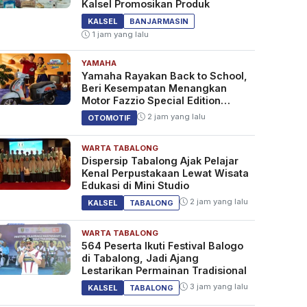
Kalsel Promosikan Produk
KALSEL
BANJARMASIN
1 jam yang lalu
YAMAHA
Yamaha Rayakan Back to School,
Beri Kesempatan Menangkan
Motor Fazzio Special Edition
Sunset Blue
2 jam yang lalu
OTOMOTIF
WARTA TABALONG
Dispersip Tabalong Ajak Pelajar
Kenal Perpustakaan Lewat Wisata
Edukasi di Mini Studio
2 jam yang lalu
KALSEL
TABALONG
WARTA TABALONG
564 Peserta Ikuti Festival Balogo
di Tabalong, Jadi Ajang
Lestarikan Permainan Tradisional
3 jam yang lalu
KALSEL
TABALONG