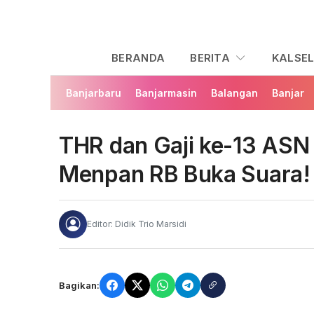
BERANDA
BERITA
KALSE
Banjarbaru
Banjarmasin
Balangan
Banjar
THR dan Gaji ke-13 ASN
Menpan RB Buka Suara!
Editor: Didik Trio Marsidi
Bagikan: