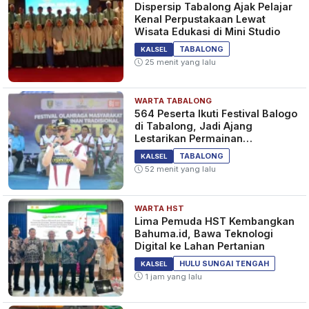
Dispersip Tabalong Ajak Pelajar
Kenal Perpustakaan Lewat
Wisata Edukasi di Mini Studio
Tahura Sultan Adam Bakal
TABALONG
KALSEL
Dilengkapi Wifi
25 menit yang lalu
1 tahun yang lalu
KALSEL
WARTA TABALONG
564 Peserta Ikuti Festival Balogo
di Tabalong, Jadi Ajang
Lestarikan Permainan
Tradisional
Diskominfo Bakal Sediakan
TABALONG
KALSEL
WiFi Gratis untuk Masyarakat di
52 menit yang lalu
Fasilitas Kesehatan Milik
Pemprov Kalsel
1 tahun yang lalu
KALSEL
WARTA HST
Lima Pemuda HST Kembangkan
Bahuma.id, Bawa Teknologi
Digital ke Lahan Pertanian
Hukum Curi Wifi Tetangga Demi
HULU SUNGAI TENGAH
KALSEL
Internetan
1 jam yang lalu
2 tahun yang lalu
RELIGI