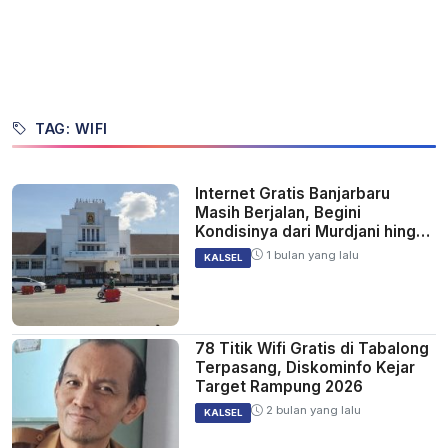
TAG: WIFI
Internet Gratis Banjarbaru
Masih Berjalan, Begini
Kondisinya dari Murdjani hingga
Kantor Kecamatan
1 bulan yang lalu
KALSEL
78 Titik Wifi Gratis di Tabalong
Terpasang, Diskominfo Kejar
Target Rampung 2026
2 bulan yang lalu
KALSEL