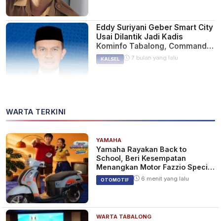
Eddy Suriyani Geber Smart City
Usai Dilantik Jadi Kadis
Kominfo Tabalong, Command
Center Diresmikan Pekan
7 bulan yang lalu
KALSEL
Depan
Viral Korban Banjir Diminta Rp
WARTA TERKINI
20 Ribu untuk Gunakan Wifi
Starlink, Cek Fakta
8 bulan yang lalu
BERITA
YAMAHA
Yamaha Rayakan Back to
School, Beri Kesempatan
Menangkan Motor Fazzio Special
Edition Sunset Blue
6 menit yang lalu
Diskominfo Bekali Entrepreneur
OTOMOTIF
Mindset Para Pelaku UMKM
Desa di Tabalong
9 bulan yang lalu
KALSEL
WARTA TABALONG