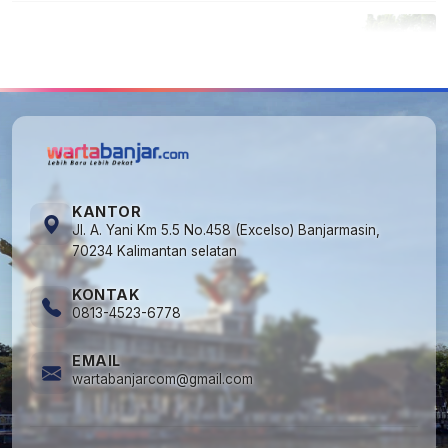
5
Cuma di Tabalong! Mudik Bisa Santai Naik
Bus, Motor & Mobil Diantar Pakai Towing
KANTOR
Jl. A. Yani Km 5.5 No.458 (Excelso) Banjarmasin,
70234 Kalimantan selatan
KONTAK
0813-4523-6778
EMAIL
wartabanjarcom@gmail.com