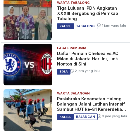
WARTA TABALONG
Tiga Lulusan IPDN Angkatan
XXXIII Bergabung di Pemkab
Tabalong
1 jam yang lalu
Pencipta WiFi Meninggal Akibat
TABALONG
KALSEL
Kanker Kulit dan Menyebar ke
Paru-paru
5 tahun yang lalu
BERITA
LAGA PRAMUSIM
Daftar Pemain Chelsea vs AC
Milan di Jakarta Hari Ini, Link
Nonton di Sini
2 jam yang lalu
BOLA
WARTA BALANGAN
Paskibraka Kecamatan Halong
Balangan Jalani Latihan Intensif
Sambut HUT ke-81 Kemerdekaan
RI
3 jam yang lalu
BALANGAN
KALSEL