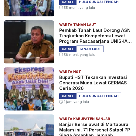
KALSEL
HULU SUNGAI TENGAH
KALSEL
55 menit yang lalu
WARTA TANAH LAUT
Lahan Menyusut, Pemko
Pemkab Tanah Laut Dorong ASN
Banjarmasin Mulai Tanam Padi
Tingkatkan Kompetensi Lewat
di Sungai Andai
Program Pascasarjana UNISKA
MAB Banjarmasin
4 bulan yang lalu
KALSEL
TANAH LAUT
KALSEL
58 menit yang lalu
WARTA HST
Baru Dilantik, Kepala DLH Kota
Bupati HST Tekankan Investasi
Banjarmasin 'Rapatkan Barisan'
Generasi Muda Lewat GERMAS
Atasi Sampah
Ceria 2026
4 bulan yang lalu
KALSEL
HULU SUNGAI TENGAH
KALSEL
1 jam yang lalu
WARTA KABUPATEN BANJAR
Banjar Berselawat di Martapura
Malam ini, 71 Personel Satpol PP
Siaga Amankan Jemaah