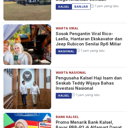
1 jam yang lalu
BANJAR
KALSEL
WARTA VIRAL
Sosok Pengantin Viral Rico-
Laella, Hantaran Ekskavator dan
Jeep Rubicon Senilai Rp6 Miliar
1 jam yang lalu
NASIONAL
WARTA NASIONAL
Pengusaha Kalsel Haji Isam dan
Seskab Teddy Wijaya Bahas
Investasi Nasional
1 jam yang lalu
KALSEL
BANK KALSEL
Promo Menarik Bank Kalsel,
Bayar PBB-P2 di Alfamart Dapat