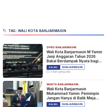
TAG: WALI KOTA BANJARMASIN
DPRD BANJARMASIN
Wali Kota Banjarmasin M Yamin
Janji Anggaran Tahun 2026
Bakal Berdampak Nyata bagi
Masyarakat&nbsp;
BANJARMASIN
KALSEL
3 hari yang lalu
WARTA BANJARMASIN
Wali Kota Banjarmasin
Muhammad Yamin: Pemimpin
Jangan Hanya di Balik Meja
Tapi Terjun ke Masyarakat
BANJARMASIN
KALSEL