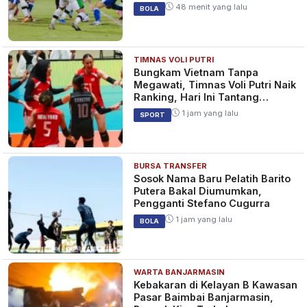
48 menit yang lalu
BOLA
TIMNAS VOLI PUTRI
Bungkam Vietnam Tanpa
Megawati, Timnas Voli Putri Naik
Ranking, Hari Ini Tantang
Thailand
1 jam yang lalu
SPORT
BURSA TRANSFER
Sosok Nama Baru Pelatih Barito
Putera Bakal Diumumkan,
Pengganti Stefano Cugurra
1 jam yang lalu
BOLA
WARTA BANJARMASIN
Kebakaran di Kelayan B Kawasan
Pasar Baimbai Banjarmasin,