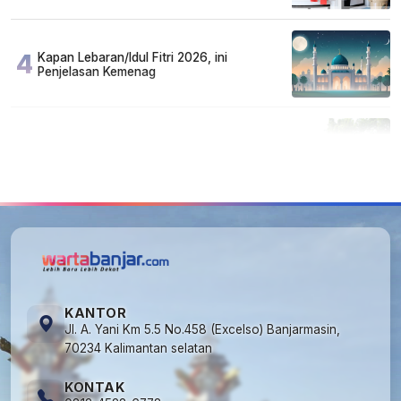
4
Kapan Lebaran/Idul Fitri 2026, ini
Penjelasan Kemenag
5
Cuma di Tabalong! Mudik Bisa Santai Naik
Bus, Motor & Mobil Diantar Pakai Towing
KANTOR
Jl. A. Yani Km 5.5 No.458 (Excelso) Banjarmasin,
70234 Kalimantan selatan
KONTAK