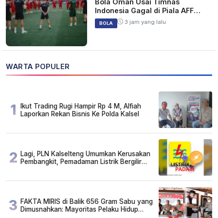
Bola Oman Usai Timnas
Indonesia Gagal di Piala AFF
2026
3 jam yang lalu
BOLA
WARTA POPULER
1
Ikut Trading Rugi Hampir Rp 4 M, Alfiah
Laporkan Rekan Bisnis Ke Polda Kalsel
2
Lagi, PLN Kalselteng Umumkan Kerusakan
Pembangkit, Pemadaman Listrik Bergilir
Diperpanjang?
3
FAKTA MIRIS di Balik 656 Gram Sabu yang
Dimusnahkan: Mayoritas Pelaku Hidup
Susah, Ada Juga Sarjana!