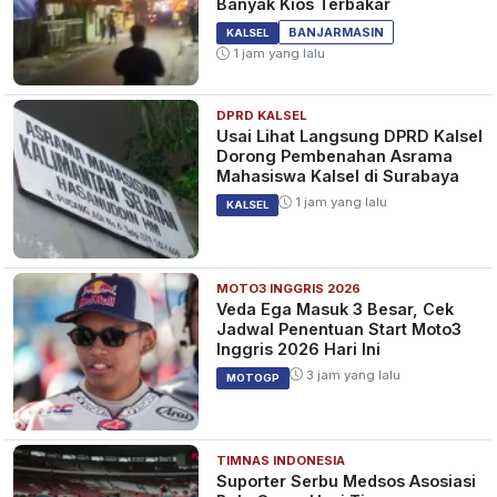
Banyak Kios Terbakar
BANJARMASIN
KALSEL
1 jam yang lalu
DPRD KALSEL
Usai Lihat Langsung DPRD Kalsel
Dorong Pembenahan Asrama
Mahasiswa Kalsel di Surabaya
1 jam yang lalu
KALSEL
MOTO3 INGGRIS 2026
Veda Ega Masuk 3 Besar, Cek
Jadwal Penentuan Start Moto3
Inggris 2026 Hari Ini
3 jam yang lalu
MOTOGP
TIMNAS INDONESIA
Suporter Serbu Medsos Asosiasi