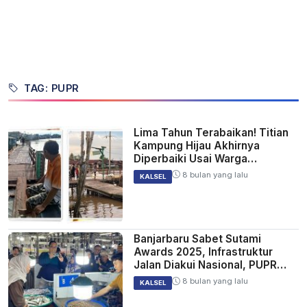
TAG: PUPR
Lima Tahun Terabaikan! Titian
Kampung Hijau Akhirnya
Diperbaiki Usai Warga
Bertahun-Tahun Waswas
8 bulan yang lalu
KALSEL
Banjarbaru Sabet Sutami
Awards 2025, Infrastruktur
Jalan Diakui Nasional, PUPR
Sebut Kado Terindah!
8 bulan yang lalu
KALSEL