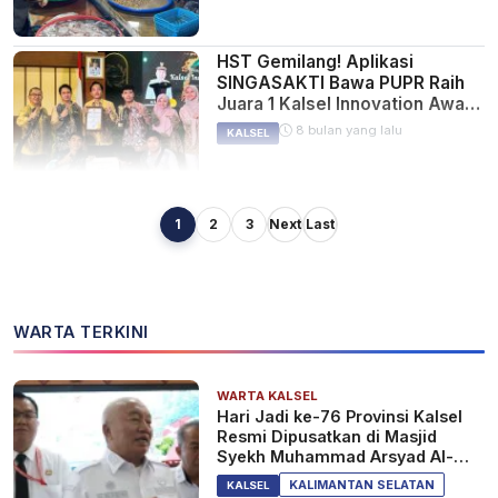
HST Gemilang! Aplikasi
SINGASAKTI Bawa PUPR Raih
Juara 1 Kalsel Innovation Award
2025
8 bulan yang lalu
KALSEL
1
2
3
Next
Last
HAUL GURU SEKUMPUL! PUPR
Banjarbaru Siaga 5 Rajab,
Perbaiki Jalan Strategis Demi
Kelancaran Arus Jemaah
8 bulan yang lalu
KALSEL
WARTA TERKINI
WARTA KALSEL
Anggota DPRD Banjarbaru
Hari Jadi ke-76 Provinsi Kalsel
Soroti Jembatan Sei Ulin: Oprit
Resmi Dipusatkan di Masjid
Terlalu Tinggi, Akses Warga
Syekh Muhammad Arsyad Al-
Terancam!
Banjari
11 bulan yang lalu
KALSEL
KALIMANTAN SELATAN
KALSEL