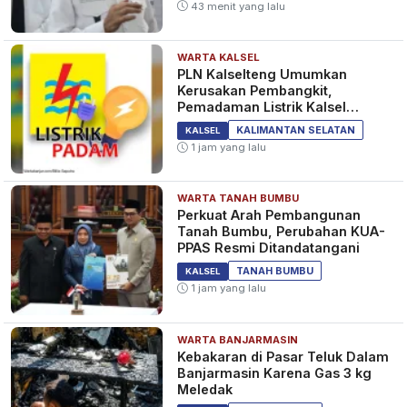
43 menit yang lalu
WARTA KALSEL
Bangga! Balangan Masuk 3
PLN Kalselteng Umumkan
Besar Nasional Penganggaran
Kerusakan Pembangkit,
Perumahan Desa Lewat APBD
Pemadaman Listrik Kalsel
Diperpanjang?
1 tahun yang lalu
KALSEL
KALIMANTAN SELATAN
KALSEL
1 jam yang lalu
WARTA TANAH BUMBU
Tutup Drainase Sering Dicuri,
Perkuat Arah Pembangunan
PUPR Banjarmasin Bakal Ganti
Tanah Bumbu, Perubahan KUA-
Pakai Beton! Tak Menarik
PPAS Resmi Ditandatangani
Pencuri
1 tahun yang lalu
KALSEL
TANAH BUMBU
KALSEL
1 jam yang lalu
WARTA BANJARMASIN
Antisipasi Jalan Longsor Saat
Kebakaran di Pasar Teluk Dalam
Mudik Lebaran, Dinas PUPR
Banjarmasin Karena Gas 3 kg
Kalsel Mitigasi Jalur
Meledak
Banjarbaru-Batulicin
1 tahun yang lalu