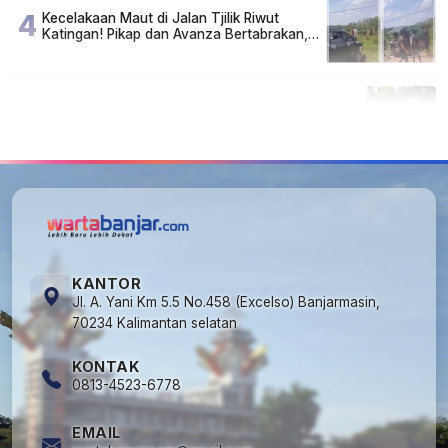
4
Kecelakaan Maut di Jalan Tjilik Riwut
Katingan! Pikap dan Avanza Bertabrakan,
Korban Luka Parah
5
Cuma di Tabalong! Mudik Bisa Santai Naik
Bus, Motor & Mobil Diantar Pakai Towing
KANTOR
Jl. A. Yani Km 5.5 No.458 (Excelso) Banjarmasin,
70234 Kalimantan selatan
KONTAK
0813-4523-6778
EMAIL