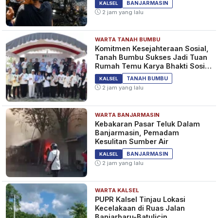
KALSEL
BANJARMASIN
KALSEL
2 jam yang lalu
WARTA TANAH BUMBU
Dinas PUPR Kalsel Latih Admin
Komitmen Kesejahteraan Sosial,
Monjaki, Berperan Input Data
Tanah Bumbu Sukses Jadi Tuan
dan Realisasi Keuangan Proyek
Rumah Temu Karya Bhakti Sosial
PSM Ke-23
1 tahun yang lalu
KALSEL
TANAH BUMBU
KALSEL
2 jam yang lalu
WARTA BANJARMASIN
DPRD Kalsel Minta Pemprov
Kebakaran Pasar Teluk Dalam
Lakukan Normalisasi Sungai
Banjarmasin, Pemadam
untuk Atasi Banjir
Kesulitan Sumber Air
1 tahun yang lalu
KALSEL
BANJARMASIN
KALSEL
2 jam yang lalu
WARTA KALSEL
PUPR Kalsel Tinjau Lokasi
Kecelakaan di Ruas Jalan
Banjarbaru-Batulicin