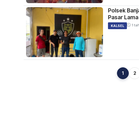
Polsek Banj
Pasar Lama
1 ta
KALSEL
1
2