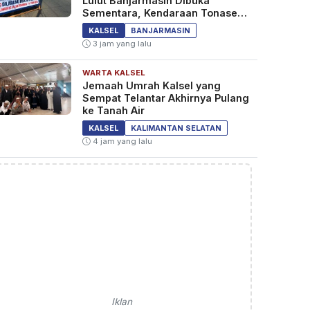
Lulut Banjarmasin Dibuka
Sementara, Kendaraan Tonase
Besar Dilarang
KALSEL
BANJARMASIN
3 jam yang lalu
WARTA KALSEL
Jemaah Umrah Kalsel yang
Sempat Telantar Akhirnya Pulang
ke Tanah Air
KALSEL
KALIMANTAN SELATAN
4 jam yang lalu
Iklan