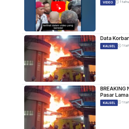
1 tahu
VIDEO
Data Korban
1 ta
KALSEL
BREAKING N
Pasar Lama
1 ta
KALSEL