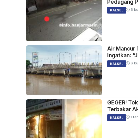
Pedagang P
6 bu
KALSEL
Air Mancur 
Ingatkan: “
8 bu
KALSEL
GEGER! Toko
Terbakar Ak
1 ta
KALSEL