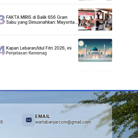
3
FAKTA MIRIS di Balik 656 Gram
Sabu yang Dimusnahkan: Mayoritas
Pelaku Hidup Susah, Ada Juga
Sarjana!
4
Kapan Lebaran/Idul Fitri 2026, ini
Penjelasan Kemenag
5
Kecelakaan Maut di Jalan Tjilik
Riwut Katingan! Pikap dan Avanza
Bertabrakan, Korban Luka Parah
EMAIL
78
wartabanjarcom@gmail.com