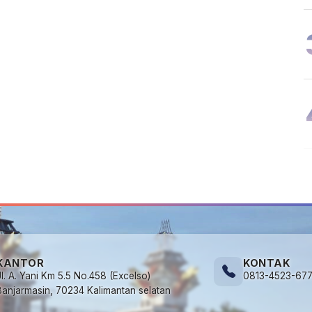
KANTOR
KONTAK
Jl. A. Yani Km 5.5 No.458 (Excelso)
0813-4523-67
Banjarmasin, 70234 Kalimantan selatan