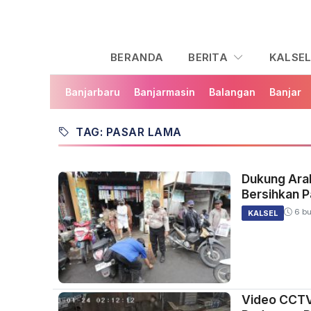
BERANDA
BERITA
KALSE
Banjarbaru
Banjarmasin
Balangan
Banjar
TAG: PASAR LAMA
Dukung Arah
Bersihkan 
6 bu
KALSEL
Video CCTV