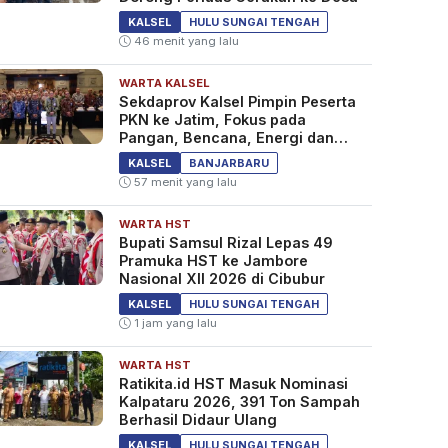
KALSEL
HULU SUNGAI TENGAH
46 menit yang lalu
WARTA KALSEL
Sekdaprov Kalsel Pimpin Peserta
PKN ke Jatim, Fokus pada
Pangan, Bencana, Energi dan
Ekonomi
KALSEL
BANJARBARU
57 menit yang lalu
WARTA HST
Bupati Samsul Rizal Lepas 49
Pramuka HST ke Jambore
Nasional XII 2026 di Cibubur
KALSEL
HULU SUNGAI TENGAH
1 jam yang lalu
WARTA HST
Ratikita.id HST Masuk Nominasi
Kalpataru 2026, 391 Ton Sampah
Berhasil Didaur Ulang
KALSEL
HULU SUNGAI TENGAH