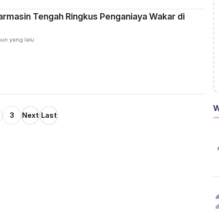
armasin Tengah Ringkus Penganiaya Wakar di
hun yang lalu
W
3
Next
Last