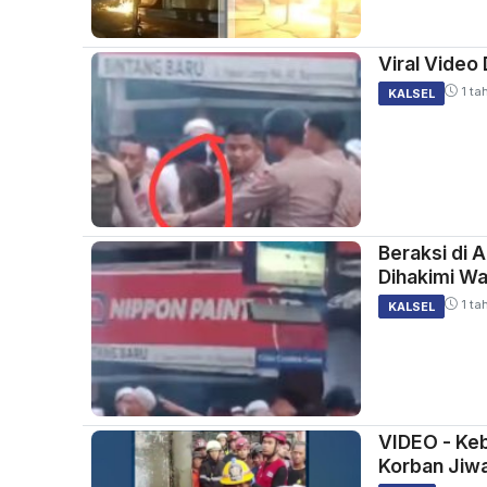
Viral Video
1 ta
KALSEL
Beraksi di 
Dihakimi W
1 ta
KALSEL
VIDEO - Keb
Korban Jiw