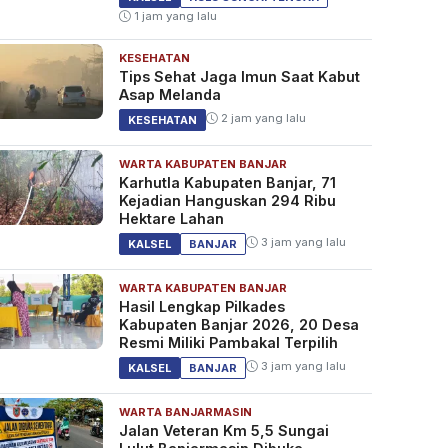
1 jam yang lalu
KESEHATAN
Tips Sehat Jaga Imun Saat Kabut
Asap Melanda
2 jam yang lalu
KESEHATAN
WARTA KABUPATEN BANJAR
Karhutla Kabupaten Banjar, 71
Kejadian Hanguskan 294 Ribu
Hektare Lahan
3 jam yang lalu
KALSEL
BANJAR
WARTA KABUPATEN BANJAR
Hasil Lengkap Pilkades
Kabupaten Banjar 2026, 20 Desa
Resmi Miliki Pambakal Terpilih
3 jam yang lalu
KALSEL
BANJAR
WARTA BANJARMASIN
Jalan Veteran Km 5,5 Sungai