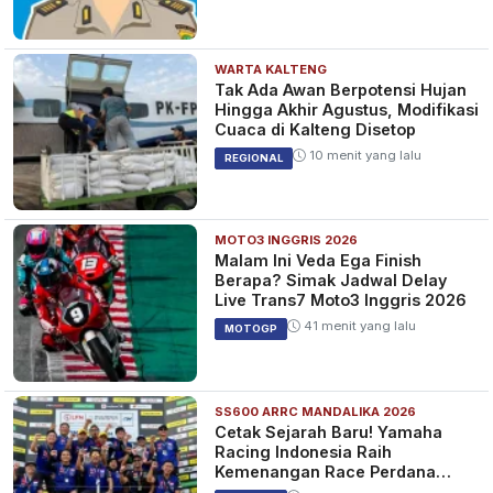
WARTA KALTENG
Warga Papua Temukan Bangkai
Tak Ada Awan Berpotensi Hujan
Pesawat Tempur! Diduga
Hingga Akhir Agustus, Modifikasi
Nakajima Ki-84 Peninggalan
Cuaca di Kalteng Disetop
Perang Dunia II
8 bulan yang lalu
BERITA
10 menit yang lalu
REGIONAL
MOTO3 INGGRIS 2026
VIDEO - PARAH! Ibu Hamil dan
Malam Ini Veda Ega Finish
Bayinya Meninggal Setelah
Berapa? Simak Jadwal Delay
Ditolak 4 RS, Prabowo
Live Trans7 Moto3 Inggris 2026
Perintahkan Audit Total
8 bulan yang lalu
VIDEO
41 menit yang lalu
MOTOGP
SS600 ARRC MANDALIKA 2026
TRAGEDI Ibu &amp; Bayi
Cetak Sejarah Baru! Yamaha
Meregang Nyawa di Papua:
Racing Indonesia Raih
Ditolak 4 RS, Gubernur Murka
Kemenangan Race Perdana
dan Akui Kebobrokan Total
SS600 ARRC
8 bulan yang lalu