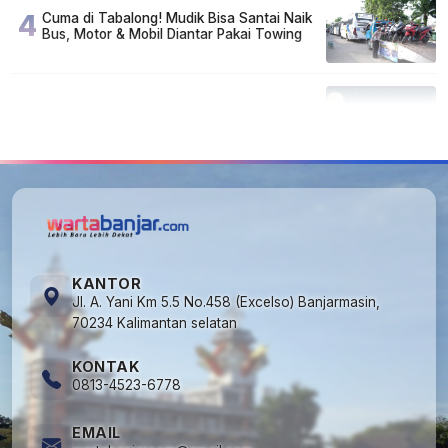
4
Cuma di Tabalong! Mudik Bisa Santai Naik
Bus, Motor & Mobil Diantar Pakai Towing
5
Kapan Lebaran/Idul Fitri 2026, ini
Penjelasan Kemenag
KANTOR
Jl. A. Yani Km 5.5 No.458 (Excelso) Banjarmasin,
70234 Kalimantan selatan
KONTAK
0813-4523-6778
EMAIL