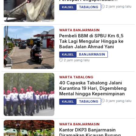
Bandara Warukin
2 jam yang lalu
TABALONG
KALSEL
WARTA BANJARMASIN
Pembeli BBM di SPBU Km 6,5
Tak Lagi Mengular Hingga ke
Badan Jalan Ahmad Yani
BANJARMASIN
KALSEL
2 jam yang lalu
WARTA TABALONG
40 Capaska Tabalong Jalani
Karantina 19 Hari, Digembleng
Mental hingga Kepemimpinan
3 jam yang lalu
TABALONG
KALSEL
WARTA BANJARMASIN
Kantor DKP3 Banjarmasin
Diramaikan Kicauan Burung