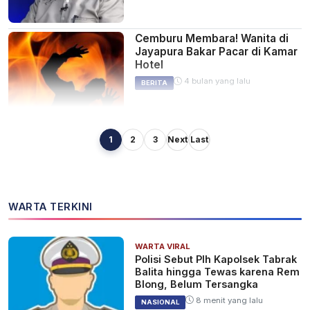
Cemburu Membara! Wanita di
Jayapura Bakar Pacar di Kamar
Hotel
4 bulan yang lalu
BERITA
1
2
3
Next
Last
Kunjungan ke Papua Mendadak
Dibatalkan, Wapres Gibran
Langsung Pulang ke Jakarta,
Alasan Soal Keamanan
6 bulan yang lalu
BERITA
WARTA TERKINI
WARTA VIRAL
Politikus PKB Luluk Nur
Polisi Sebut Plh Kapolsek Tabrak
Hamidah Ingatkan Risiko Besar
Balita hingga Tewas karena Rem
Ekspansi Sawit di Papua
Blong, Belum Tersangka
7 bulan yang lalu
BERITA
8 menit yang lalu
NASIONAL