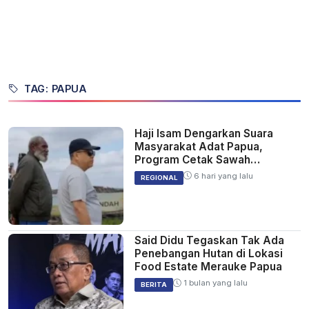
TAG: PAPUA
Haji Isam Dengarkan Suara
Masyarakat Adat Papua,
Program Cetak Sawah
Didukung Infrastruktur
6 hari yang lalu
REGIONAL
Said Didu Tegaskan Tak Ada
Penebangan Hutan di Lokasi
Food Estate Merauke Papua
1 bulan yang lalu
BERITA