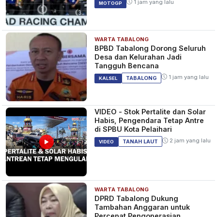
BERITA
1 jam yang lalu
MOTOGP
Layanan Kesehatan
WARTA TABALONG
Mentan Amran Jelaskan
BPBD Tabalong Dorong Seluruh
Penyebab Mahalnya Harga
Desa dan Kelurahan Jadi
Beras di Papua
Tangguh Bencana
9 bulan yang lalu
EKONOMI
1 jam yang lalu
TABALONG
KALSEL
VIDEO - Stok Pertalite dan Solar
Baku Tembak Maut di Intan
Habis, Pengendara Tetap Antre
Jaya! TNI Berhasil Tewaskan 14
di SPBU Kota Pelaihari
Anggota OPM dan Rebut
2 jam yang lalu
TANAH LAUT
VIDEO
Markas Besar Soanggama
9 bulan yang lalu
BERITA
WARTA TABALONG
DPRD Tabalong Dukung
Tambahan Anggaran untuk
Percepat Pengoperasian