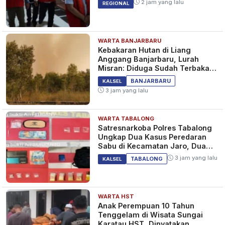
BERITA
2 jam yang lalu
REGIONAL
WARTA BANJARBARU
Pemerintah Batal Terapkan
Kebakaran Hutan di Liang
PPKM Level 3 di Semua
Anggang Banjarbaru, Lurah
Wilayah Saat Libur Nataru, Ini
Misran: Diduga Sudah Terbakar
Alasan Menteri Luhut
Sejak Tadi Malam
4 tahun yang lalu
BERITA
BANJARBARU
KALSEL
3 jam yang lalu
WARTA TABALONG
Gereja Katedral Banjarmasin
Satresnarkoba Polres Tabalong
Salurkan Bantuan Duafa Lewat
Ungkap Dua Kasus Peredaran
Masjid Agung
Sabu di Kecamatan Jaro, Dua
Pelaku Diamankan
5 tahun yang lalu
BERITA
3 jam yang lalu
TABALONG
KALSEL
WARTA HST
Anak Perempuan 10 Tahun
Tenggelam di Wisata Sungai
Karatau HST, Dinyatakan