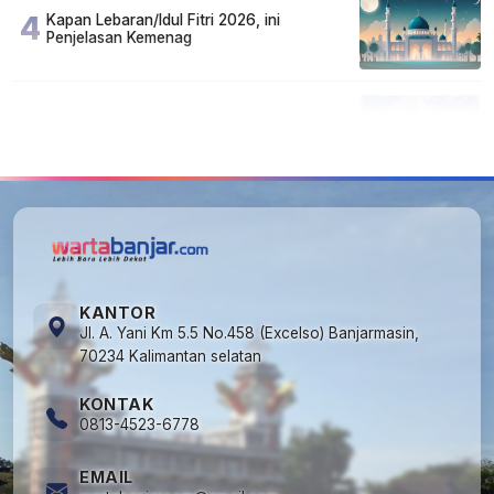
4
Kapan Lebaran/Idul Fitri 2026, ini
Penjelasan Kemenag
5
Kecelakaan Maut di Jalan Tjilik Riwut
Katingan! Pikap dan Avanza Bertabrakan,
Korban Luka Parah
KANTOR
Jl. A. Yani Km 5.5 No.458 (Excelso) Banjarmasin,
70234 Kalimantan selatan
KONTAK
0813-4523-6778
EMAIL