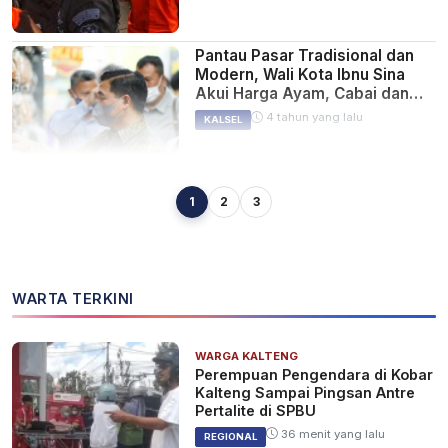
Pantau Pasar Tradisional dan
Modern, Wali Kota Ibnu Sina
Akui Harga Ayam, Cabai dan
Telur Naik
4 tahun yang lalu
KALSEL
1
2
3
609 Personel Gabungan
Amankan Natal dan Tahun Baru
di Kota Banjarmasin
4 tahun yang lalu
KALSEL
WARTA TERKINI
WARGA KALTENG
Kapolda Kalsel Bersama Lintas
Perempuan Pengendara di Kobar
Sektoral Bahas Pengamanan
Kalteng Sampai Pingsan Antre
Natal dan Malam Tahun Baru
Pertalite di SPBU
4 tahun yang lalu
KALSEL
36 menit yang lalu
REGIONAL