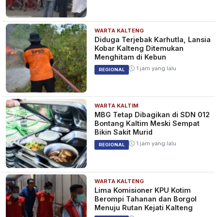
WARTA KALTENG
Satgas Covid-19: Syarat
Diduga Terjebak Karhutla, Lansia
Perjalanan Saat Libur Nataru, di
Kobar Kalteng Ditemukan
Bawah 12 Tahun Wajib PCR
Menghitam di Kebun
4 tahun yang lalu
BERITA
1 jam yang lalu
REGIONAL
WARTA KALTIM
Vaksin Tak Lengkap Dilarang
MBG Tetap Dibagikan di SDN 012
Masuk Mal Saat Libur Nataru
Bontang Kaltim Meski Sempat
4 tahun yang lalu
Bikin Sakit Murid
BERITA
1 jam yang lalu
REGIONAL
WARTA KALTENG
PPKM Level 3 Se-Indonesia
Lima Komisioner KPU Kotim
Saat Libur Nataru Dibatalkan,
Berompi Tahanan dan Borgol
Begini Aturan Cuti Bagi ASN
Menuju Rutan Kejati Kalteng
4 tahun yang lalu