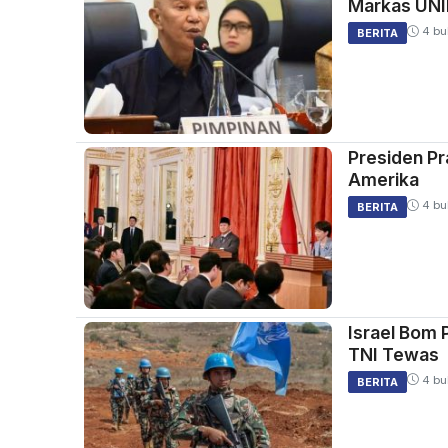
Markas UNI
4 bu
BERITA
Presiden Pr
Amerika
4 bu
BERITA
Israel Bom 
TNI Tewas
4 bu
BERITA