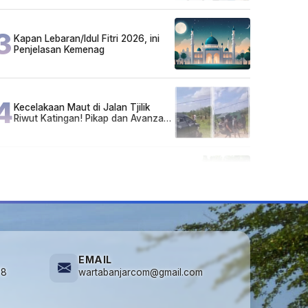
Sarjana!
3
Kapan Lebaran/Idul Fitri 2026, ini
Penjelasan Kemenag
4
Kecelakaan Maut di Jalan Tjilik
Riwut Katingan! Pikap dan Avanza
Bertabrakan, Korban Luka Parah
5
Cuma di Tabalong! Mudik Bisa
Santai Naik Bus, Motor & Mobil
Diantar Pakai Towing
EMAIL
78
wartabanjarcom@gmail.com