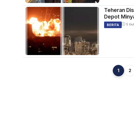
Teheran Dis
Depot Minya
5 bul
BERITA
1
2