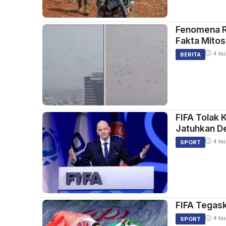
Fenomena Ri
Fakta Mitos
4 bu
BERITA
FIFA Tolak 
Jatuhkan D
4 bu
SPORT
FIFA Tegask
4 bu
SPORT