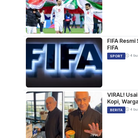
FIFA Resmi 
FIFA
4 bu
SPORT
VIRAL! Usai
Kopi, Warg
4 bu
BERITA