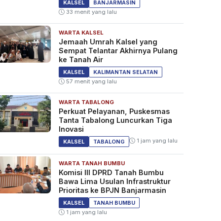
KALSEL
BANJARMASIN
33 menit yang lalu
WARTA KALSEL
Jemaah Umrah Kalsel yang
Sempat Telantar Akhirnya Pulang
ke Tanah Air
KALSEL
KALIMANTAN SELATAN
57 menit yang lalu
WARTA TABALONG
Perkuat Pelayanan, Puskesmas
Tanta Tabalong Luncurkan Tiga
Inovasi
1 jam yang lalu
KALSEL
TABALONG
WARTA TANAH BUMBU
Komisi III DPRD Tanah Bumbu
Bawa Lima Usulan Infrastruktur
Prioritas ke BPJN Banjarmasin
KALSEL
TANAH BUMBU
1 jam yang lalu