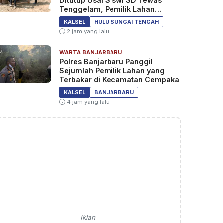
Ditutup Usai Siswi SD Tewas
Tenggelam, Pemilik Lahan
Diperiksa Polisi
KALSEL
HULU SUNGAI TENGAH
2 jam yang lalu
WARTA BANJARBARU
Polres Banjarbaru Panggil
Sejumlah Pemilik Lahan yang
Terbakar di Kecamatan Cempaka
KALSEL
BANJARBARU
4 jam yang lalu
Iklan