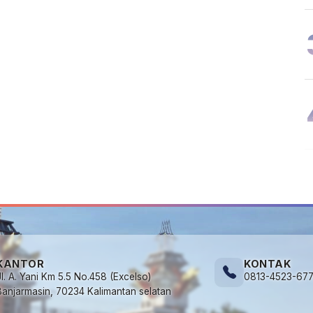
KANTOR
KONTAK
Jl. A. Yani Km 5.5 No.458 (Excelso)
0813-4523-67
Banjarmasin, 70234 Kalimantan selatan