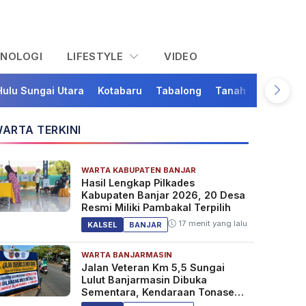
KNOLOGI
LIFESTYLE
VIDEO
Hulu Sungai Utara
Kotabaru
Tabalong
Tanah Bumbu
Ta
ARTA TERKINI
WARTA KABUPATEN BANJAR
Hasil Lengkap Pilkades
Kabupaten Banjar 2026, 20 Desa
Resmi Miliki Pambakal Terpilih
17 menit yang lalu
KALSEL
BANJAR
WARTA BANJARMASIN
Jalan Veteran Km 5,5 Sungai
Lulut Banjarmasin Dibuka
Sementara, Kendaraan Tonase
Besar Dilarang