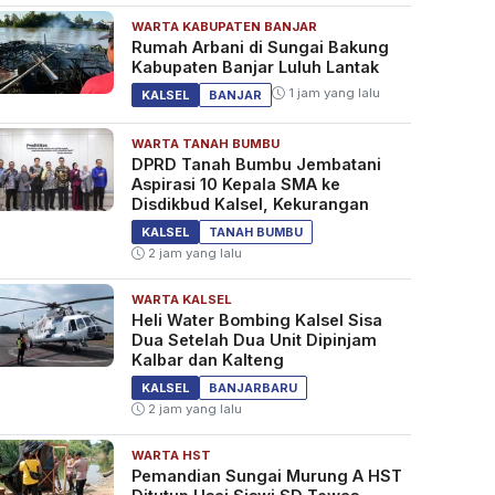
WARTA KABUPATEN BANJAR
Rumah Arbani di Sungai Bakung
Kabupaten Banjar Luluh Lantak
1 jam yang lalu
KALSEL
BANJAR
WARTA TANAH BUMBU
DPRD Tanah Bumbu Jembatani
Aspirasi 10 Kepala SMA ke
Disdikbud Kalsel, Kekurangan
KALSEL
TANAH BUMBU
2 jam yang lalu
WARTA KALSEL
Heli Water Bombing Kalsel Sisa
Dua Setelah Dua Unit Dipinjam
Kalbar dan Kalteng
KALSEL
BANJARBARU
2 jam yang lalu
WARTA HST
Pemandian Sungai Murung A HST