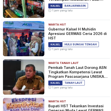
Teluk Dalam
BANJARMASIN
KALSEL
1 jam yang lalu
WARTA HST
Gubernur Kalsel H Muhidin
Apresiasi GERMAS Ceria 2026 di
HST
HULU SUNGAI TENGAH
KALSEL
1 jam yang lalu
WARTA TANAH LAUT
Pemkab Tanah Laut Dorong ASN
Tingkatkan Kompetensi Lewat
Program Pascasarjana UNISKA
MAB Banjarmasin
TANAH LAUT
KALSEL
1 jam yang lalu
WARTA HST
Bupati HST Tekankan Investasi
Generasi Muda Lewat GERMAS