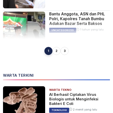
Bantu Anggota, ASN dan PHL
Polri, Kapolres Tanah Bumbu
Adakan Bazar Serta Baksos
1 tahun yang lalu
UNCATEGORIZED
1
2
3
Kapolres Tanah Bumbu: Sikat
Premanisme! Minta Warga
Manfaatkan Layanan KOPI
MANIS untuk Melapor
1 tahun yang lalu
KALSEL
WARTA TERKINI
WARTA TEKNO
Kapolres Tanah Bumbu Minta
AI Berhasil Ciptakan Virus
Operator Call Center 110 Siaga
Biologis untuk Menginfeksi
Hadapi Mudik Lebaran 2025
Bakteri E Coli
1 tahun yang lalu
KALSEL
2 menit yang lalu
TEKNOLOGI