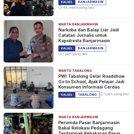
KALSEL
BANJARMASIN
KALSEL
Lintas
48 menit yang lalu
WARTA BANJARMASIN
Kapolres Tanah Bumbu Ungkap
Narkoba dan Balap Liar Jadi
Pentingnya Anggota Pahami
Catatan Jurnalis untuk
Literasi Digital
Kapolresta Banjarmasin
1 tahun yang lalu
KALSEL
BANJARMASIN
KALSEL
1 jam yang lalu
WARTA TABALONG
Warga Tanah Bumbu Senang
PWI Tabalong Gelar Roadshow
Kapolres Pantau Langsung
Go to School, Ajak Pelajar Jadi
Situasi Pasar Wadai Ramadan
Konsumen Informasi Cerdas
1 tahun yang lalu
KALSEL
1 jam yang lalu
TABALONG
KALSEL
WARTA BANJARMASIN
Perumda Pasar Banjarmasin
Bakal Relokasi Pedagang
Terdampak Kebakaran Pasar