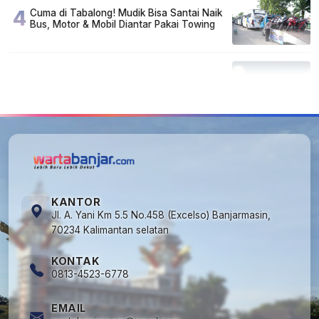
4
Cuma di Tabalong! Mudik Bisa Santai Naik
Bus, Motor & Mobil Diantar Pakai Towing
5
Kapan Lebaran/Idul Fitri 2026, ini
Penjelasan Kemenag
KANTOR
Jl. A. Yani Km 5.5 No.458 (Excelso) Banjarmasin,
70234 Kalimantan selatan
KONTAK
0813-4523-6778
EMAIL