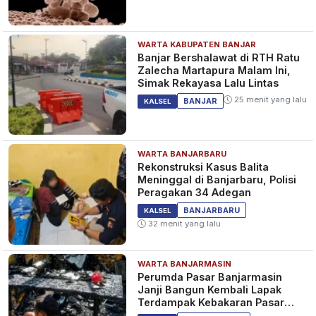
WARTA KABUPATEN BANJAR
Solidaritas Polres Tanah
Banjar Bershalawat di RTH Ratu
Bumbu, Gelar Salat Gaib untuk
Zalecha Martapura Malam Ini,
3 Personel Bhayangkara Polda
Simak Rekayasa Lalu Lintas
Lampung
1 tahun yang lalu
KALSEL
25 menit yang lalu
BANJAR
KALSEL
WARTA BANJARBARU
Emak-emak Desa Gunung
Rekonstruksi Kasus Balita
Antasari Semringah Menerima
Meninggal di Banjarbaru, Polisi
Bingkisan dari Kapolres Tanah
Peragakan 34 Adegan
Bumbu
1 tahun yang lalu
KALSEL
BANJARBARU
KALSEL
32 menit yang lalu
WARTA BANJARMASIN
Jalan Raya Batulicin Padat
Perumda Pasar Banjarmasin
Jelang Berbuka Puasa,
Janji Bangun Kembali Lapak
Kapolres Tanah Bumbu Turun
Terdampak Kebakaran Pasar
Langsung Mengatur Arus Lalu
Teluk Dalam
1 tahun yang lalu