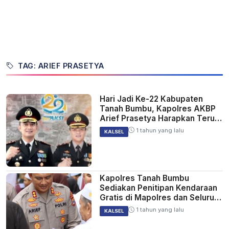
TAG: ARIEF PRASETYA
Hari Jadi Ke-22 Kabupaten
Tanah Bumbu, Kapolres AKBP
Arief Prasetya Harapkan Terus
Bergerak Maju
1 tahun yang lalu
KALSEL
Kapolres Tanah Bumbu
Sediakan Penitipan Kendaraan
Gratis di Mapolres dan Seluruh
Mapolsek
1 tahun yang lalu
KALSEL