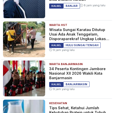
8 jam yang lalu
BANJAR
KALSEL
WARTA HST
Wisata Sungai Karatau Ditutup
Usai Ada Anak Tenggelam,
Disporaparekraf Ungkap Lokasi
Belum Berizin
HULU SUNGAI TENGAH
KALSEL
9 jam yang lalu
WARTA BANJARMASIN
34 Peserta Kontingen Jambore
Nasional XII 2026 Wakili Kota
Banjarmasin
BANJARMASIN
KALSEL
9 jam yang lalu
KESEHATAN
Tips Sehat, Ketahui Jumlah
Kebutuhan Protein untuk Tubuh