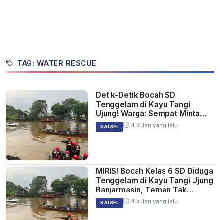
TAG: WATER RESCUE
Detik-Detik Bocah SD
Tenggelam di Kayu Tangi
Ujung! Warga: Sempat Minta
Tolong Sebelum Hilang
4 bulan yang lalu
KALSEL
MIRIS! Bocah Kelas 6 SD Diduga
Tenggelam di Kayu Tangi Ujung
Banjarmasin, Teman Tak
Mampu Menolong
4 bulan yang lalu
KALSEL