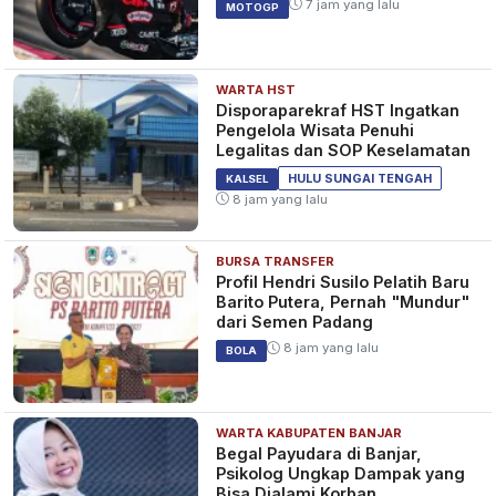
KALSEL
7 jam yang lalu
MOTOGP
WARTA HST
Pencarian 4 Jam, Tim Water
Disporaparekraf HST Ingatkan
Rescue Temukan Jenazah
Pengelola Wisata Penuhi
Pemuda Banjarmasin di Lok
Legalitas dan SOP Keselamatan
Baintan
10 bulan yang lalu
KALSEL
HULU SUNGAI TENGAH
KALSEL
8 jam yang lalu
BURSA TRANSFER
BREAKING NEWS Orang
Profil Hendri Susilo Pelatih Baru
Tenggelam di Sungai Barito
Barito Putera, Pernah "Mundur"
Akhirnya Ditemukan
dari Semen Padang
10 bulan yang lalu
KALSEL
8 jam yang lalu
BOLA
WARTA KABUPATEN BANJAR
Begal Payudara di Banjar,
Psikolog Ungkap Dampak yang
Bisa Dialami Korban