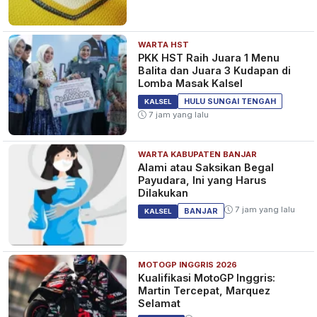
WARTA HST
BREAKING NEWS! Balita 3,5
PKK HST Raih Juara 1 Menu
Tahun Diduga Tenggelam di
Balita dan Juara 3 Kudapan di
Sungai Tinggiran Baru Batola,
Lomba Masak Kalsel
Tim Rescue Lakukan
7 bulan yang lalu
KALSEL
HULU SUNGAI TENGAH
KALSEL
Penyelaman
7 jam yang lalu
WARTA KABUPATEN BANJAR
Diduga Ada Cekcok Sebelum
Alami atau Saksikan Begal
Anjas Tenggelam! Misteri
Payudara, Ini yang Harus
Insiden di Dermaga Banjar Raya
Dilakukan
Masih Diselidiki Polisi
9 bulan yang lalu
KALSEL
7 jam yang lalu
BANJAR
KALSEL
MOTOGP INGGRIS 2026
PENCARIAN Pria Diduga
Kualifikasi MotoGP Inggris:
Tenggelam di Dermaga Banjar
Martin Tercepat, Marquez
Raya, Tim Rescue Sisir Sungai
Selamat
hingga Malam
9 bulan yang lalu