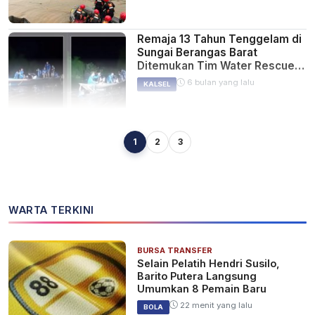
Remaja 13 Tahun Tenggelam di
Sungai Berangas Barat
Ditemukan Tim Water Rescue
Kurang dari Satu Jam
6 bulan yang lalu
KALSEL
Penyelaman
1
2
3
Mayat di Sungai Alalak Batola
Ternyata ABK SPOB Bernama
Ismail, Korban Ditemukan
Tewas Usai 5 Jam Pencarian
6 bulan yang lalu
KALSEL
WARTA TERKINI
BURSA TRANSFER
Pria 24 Tahun Ditemukan
Selain Pelatih Hendri Susilo,
Tewas di Sungai Alalak,
Barito Putera Langsung
Dievakuasi Water Rescue di
Umumkan 8 Pemain Baru
Bawah Jembatan Berangas
6 bulan yang lalu
KALSEL
22 menit yang lalu
BOLA
Timur