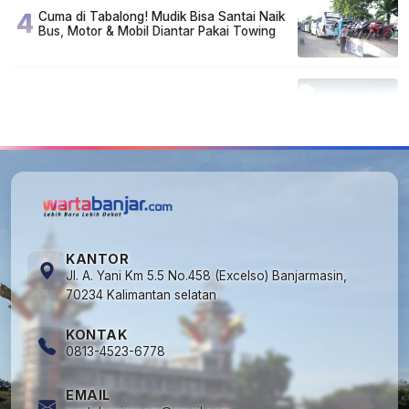
4
Cuma di Tabalong! Mudik Bisa Santai Naik
Bus, Motor & Mobil Diantar Pakai Towing
5
Kapan Lebaran/Idul Fitri 2026, ini
Penjelasan Kemenag
KANTOR
Jl. A. Yani Km 5.5 No.458 (Excelso) Banjarmasin,
70234 Kalimantan selatan
KONTAK
0813-4523-6778
EMAIL