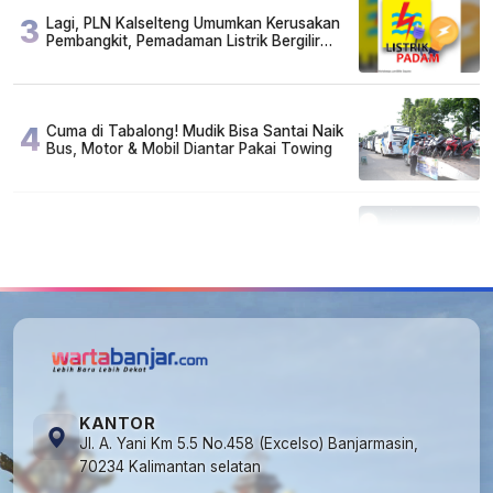
3
Lagi, PLN Kalselteng Umumkan Kerusakan
Pembangkit, Pemadaman Listrik Bergilir
Diperpanjang?
4
Cuma di Tabalong! Mudik Bisa Santai Naik
Bus, Motor & Mobil Diantar Pakai Towing
5
Kapan Lebaran/Idul Fitri 2026, ini
Penjelasan Kemenag
KANTOR
Jl. A. Yani Km 5.5 No.458 (Excelso) Banjarmasin,
70234 Kalimantan selatan