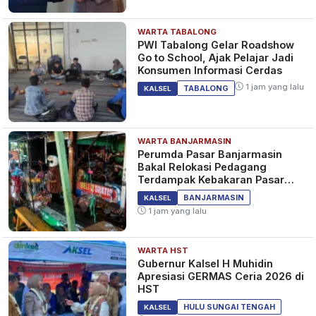
WARTA TABALONG
PWI Tabalong Gelar Roadshow
Go to School, Ajak Pelajar Jadi
Konsumen Informasi Cerdas
1 jam yang lalu
TABALONG
KALSEL
WARTA BANJARMASIN
Perumda Pasar Banjarmasin
Bakal Relokasi Pedagang
Terdampak Kebakaran Pasar
Teluk Dalam
BANJARMASIN
KALSEL
1 jam yang lalu
WARTA HST
Gubernur Kalsel H Muhidin
Apresiasi GERMAS Ceria 2026 di
HST
HULU SUNGAI TENGAH
KALSEL