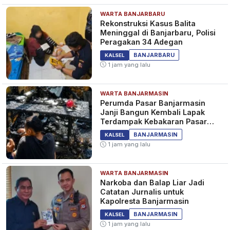
WARTA BANJARBARU
Rekonstruksi Kasus Balita
Meninggal di Banjarbaru, Polisi
Peragakan 34 Adegan
BANJARBARU
KALSEL
1 jam yang lalu
WARTA BANJARMASIN
Perumda Pasar Banjarmasin
Janji Bangun Kembali Lapak
Terdampak Kebakaran Pasar
Teluk Dalam
BANJARMASIN
KALSEL
1 jam yang lalu
WARTA BANJARMASIN
Narkoba dan Balap Liar Jadi
Catatan Jurnalis untuk
Kapolresta Banjarmasin
BANJARMASIN
KALSEL
1 jam yang lalu