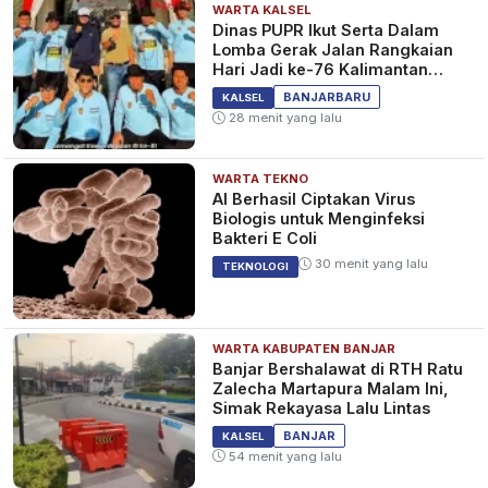
WARTA KALSEL
Dinas PUPR Ikut Serta Dalam
Lomba Gerak Jalan Rangkaian
Hari Jadi ke-76 Kalimantan
Selatan
BANJARBARU
KALSEL
28 menit yang lalu
WARTA TEKNO
AI Berhasil Ciptakan Virus
Biologis untuk Menginfeksi
Bakteri E Coli
30 menit yang lalu
TEKNOLOGI
WARTA KABUPATEN BANJAR
Banjar Bershalawat di RTH Ratu
Zalecha Martapura Malam Ini,
Simak Rekayasa Lalu Lintas
BANJAR
KALSEL
54 menit yang lalu