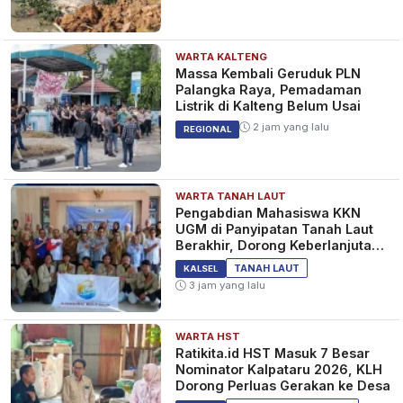
WARTA KALTENG
Satgas Covid-19: Syarat
Massa Kembali Geruduk PLN
Perjalanan Saat Libur Nataru, di
Palangka Raya, Pemadaman
Bawah 12 Tahun Wajib PCR
Listrik di Kalteng Belum Usai
4 tahun yang lalu
BERITA
2 jam yang lalu
REGIONAL
WARTA TANAH LAUT
Vaksin Tak Lengkap Dilarang
Pengabdian Mahasiswa KKN
Masuk Mal Saat Libur Nataru
UGM di Panyipatan Tanah Laut
4 tahun yang lalu
Berakhir, Dorong Keberlanjutan
BERITA
Program Masyarakat
TANAH LAUT
KALSEL
3 jam yang lalu
WARTA HST
Awal Tahun 2021, Istri Pasha
Ratikita.id HST Masuk 7 Besar
Ungu Senang Satu Resolusinya
Nominator Kalpataru 2026, KLH
Bersama Sang Suami Terwujud
Dorong Perluas Gerakan ke Desa
5 tahun yang lalu