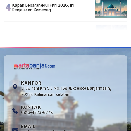
4
Kapan Lebaran/Idul Fitri 2026, ini
Penjelasan Kemenag
5
Kecelakaan Maut di Jalan Tjilik Riwut
Katingan! Pikap dan Avanza Bertabrakan,
Korban Luka Parah
KANTOR
Jl. A. Yani Km 5.5 No.458 (Excelso) Banjarmasin,
70234 Kalimantan selatan
KONTAK
0813-4523-6778
EMAIL