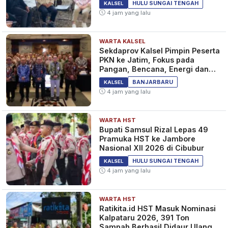
INFOTAINMENT
HULU SUNGAI TENGAH
KALSEL
4 jam yang lalu
WARTA KALSEL
Saat Pergantian Tahun Wisata
Sekdaprov Kalsel Pimpin Peserta
Pantai di Tanahlaut Sepi, Ini
PKN ke Jatim, Fokus pada
Kata Bupati Sukamta
Pangan, Bencana, Energi dan
Ekonomi
5 tahun yang lalu
KALSEL
BANJARBARU
KALSEL
4 jam yang lalu
WARTA HST
Konser Online SMTOWN LIVE
Bupati Samsul Rizal Lepas 49
“Culture Humanity” Disaksikan
Pramuka HST ke Jambore
Jutaan Orang dari 186 Negara
Nasional XII 2026 di Cibubur
5 tahun yang lalu
INFOTAINMENT
HULU SUNGAI TENGAH
KALSEL
4 jam yang lalu
WARTA HST
Ratikita.id HST Masuk Nominasi
Kalpataru 2026, 391 Ton
Sampah Berhasil Didaur Ulang