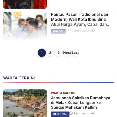
Pantau Pasar Tradisional dan
Modern, Wali Kota Ibnu Sina
Akui Harga Ayam, Cabai dan
Telur Naik
4 tahun yang lalu
KALSEL
1
2
3
Next
Last
609 Personel Gabungan
Amankan Natal dan Tahun Baru
di Kota Banjarmasin
4 tahun yang lalu
KALSEL
WARTA TERKINI
WARTA KALTIM
Kapolda Kalsel Bersama Lintas
Jamunnah Saksikan Rumahnya
Sektoral Bahas Pengamanan
di Melak Kubar Longsor ke
Natal dan Malam Tahun Baru
Sungai Mahakam Kaltim
4 tahun yang lalu
KALSEL
2 jam yang lalu
REGIONAL