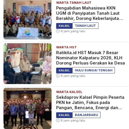
WARTA TANAH LAUT
Pengabdian Mahasiswa KKN
UGM di Panyipatan Tanah Laut
Berakhir, Dorong Keberlanjutan
Program Masyarakat
TANAH LAUT
KALSEL
9 jam yang lalu
WARTA HST
Ratikita.id HST Masuk 7 Besar
Nominator Kalpataru 2026, KLH
Dorong Perluas Gerakan ke Desa
HULU SUNGAI TENGAH
KALSEL
9 jam yang lalu
WARTA KALSEL
Sekdaprov Kalsel Pimpin Peserta
PKN ke Jatim, Fokus pada
Pangan, Bencana, Energi dan
Ekonomi
BANJARBARU
KALSEL
9 jam yang lalu