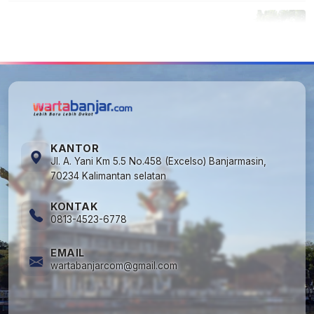
5
Cuma di Tabalong! Mudik Bisa Santai Naik
Bus, Motor & Mobil Diantar Pakai Towing
KANTOR
Jl. A. Yani Km 5.5 No.458 (Excelso) Banjarmasin,
70234 Kalimantan selatan
KONTAK
0813-4523-6778
EMAIL
wartabanjarcom@gmail.com