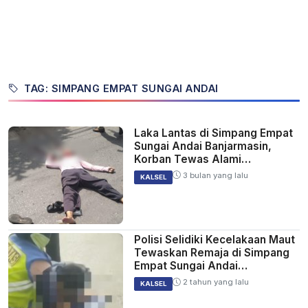
TAG: SIMPANG EMPAT SUNGAI ANDAI
Laka Lantas di Simpang Empat
Sungai Andai Banjarmasin,
Korban Tewas Alami
Perdarahan di Hidung
3 bulan yang lalu
KALSEL
Polisi Selidiki Kecelakaan Maut
Tewaskan Remaja di Simpang
Empat Sungai Andai
Banjarmasin
2 tahun yang lalu
KALSEL