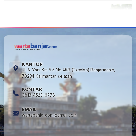
5
Cuma di Tabalong! Mudik Bisa Santai Naik
Bus, Motor & Mobil Diantar Pakai Towing
KANTOR
Jl. A. Yani Km 5.5 No.458 (Excelso) Banjarmasin,
70234 Kalimantan selatan
KONTAK
0813-4523-6778
EMAIL
wartabanjarcom@gmail.com