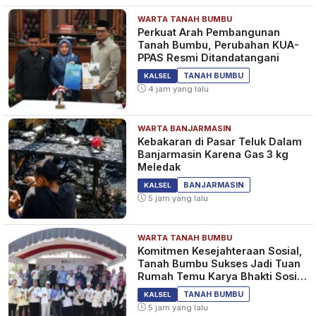
WARTA TANAH BUMBU
Perkuat Arah Pembangunan
Tanah Bumbu, Perubahan KUA-
PPAS Resmi Ditandatangani
TANAH BUMBU
KALSEL
4 jam yang lalu
WARTA BANJARMASIN
Kebakaran di Pasar Teluk Dalam
Banjarmasin Karena Gas 3 kg
Meledak
BANJARMASIN
KALSEL
5 jam yang lalu
WARTA TANAH BUMBU
Komitmen Kesejahteraan Sosial,
Tanah Bumbu Sukses Jadi Tuan
Rumah Temu Karya Bhakti Sosial
PSM Ke-23
TANAH BUMBU
KALSEL
5 jam yang lalu