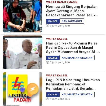
WARTA BANJARMASIN
Hermawati Bingung Berjualan
Ayam Goreng di Mana
Pascakebakaran Pasar Teluk
Dalam Banjarmasin
BANJARMASIN
KALSEL
2 jam yang lalu
WARTA KALSEL
Hari Jadi ke-76 Provinsi Kalsel
Resmi Dipusatkan di Masjid
Syekh Muhammad Arsyad Al-
Banjari
KALIMANTAN SELATAN
KALSEL
3 jam yang lalu
WARTA KALSEL
Lagi, PLN Kalselteng Umumkan
Kerusakan Pembangkit,
Pemadaman Listrik Bergilir
Diperpanjang?
KALIMANTAN SELATAN
KALSEL
4 jam yang lalu