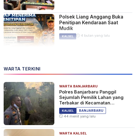
Polsek Liang Anggang Buka
Penitipan Kendaraan Saat
Mudik
4 bulan yang lalu
KALSEL
Polri Buka Halaman Kantor
WARTA TERKINI
Polisi untuk Penitipan
Kendaraan Saat Mudik Nataru
2 tahun yang lalu
BERITA
WARTA BANJARBARU
Polres Banjarbaru Panggil
Sejumlah Pemilik Lahan yang
Terbakar di Kecamatan
Cempaka
BANJARBARU
KALSEL
44 menit yang lalu
WARTA KALSEL