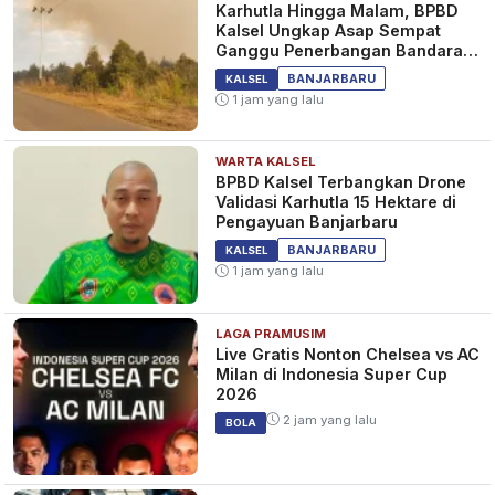
Karhutla Hingga Malam, BPBD
Kalsel Ungkap Asap Sempat
Ganggu Penerbangan Bandara
Syamsudin Noor
BANJARBARU
KALSEL
1 jam yang lalu
WARTA KALSEL
BPBD Kalsel Terbangkan Drone
Validasi Karhutla 15 Hektare di
Pengayuan Banjarbaru
BANJARBARU
KALSEL
1 jam yang lalu
LAGA PRAMUSIM
Live Gratis Nonton Chelsea vs AC
Milan di Indonesia Super Cup
2026
2 jam yang lalu
BOLA