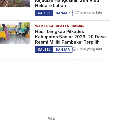
Kejadian Hanguskan 294 Ribu
Hektare Lahan
7 jam yang lalu
KALSEL
BANJAR
WARTA KABUPATEN BANJAR
Hasil Lengkap Pilkades
Kabupaten Banjar 2026, 20 Desa
Resmi Miliki Pambakal Terpilih
7 jam yang lalu
KALSEL
BANJAR
Iklan