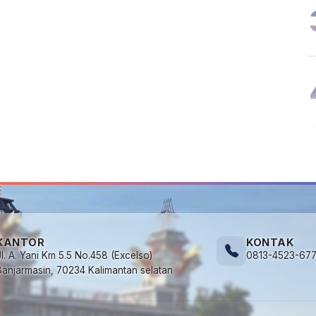
KANTOR
KONTAK
Jl. A. Yani Km 5.5 No.458 (Excelso)
0813-4523-67
Banjarmasin, 70234 Kalimantan selatan