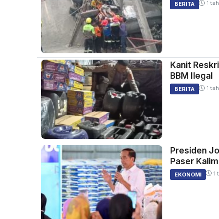
1 tah
BERITA
Kanit Reskr
BBM Ilegal
1 tah
BERITA
Presiden Jo
Paser Kalim
1 
EKONOMI