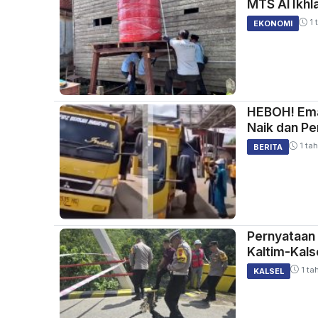
MTS Al Ikhl
1 
EKONOMI
HEBOH! Ema
Naik dan Pe
1 tah
BERITA
Pernyataan
Kaltim-Kals
1 ta
KALSEL