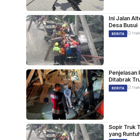
Ini Jalan A
Desa Busui
1 tah
BERITA
Penjelasan 
Ditabrak Tr
1 tah
BERITA
Sopir Truk 
yang Runtu