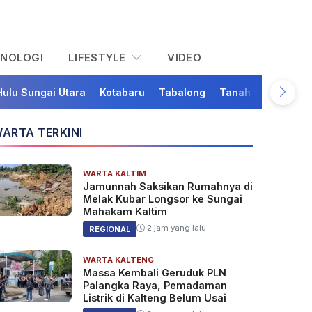
KNOLOGI
LIFESTYLE
VIDEO
Hulu Sungai Utara
Kotabaru
Tabalong
Tanah Bumbu
Ta
ARTA TERKINI
WARTA KALTIM
Jamunnah Saksikan Rumahnya di
Melak Kubar Longsor ke Sungai
Mahakam Kaltim
2 jam yang lalu
REGIONAL
WARTA KALTENG
Massa Kembali Geruduk PLN
Palangka Raya, Pemadaman
Listrik di Kalteng Belum Usai