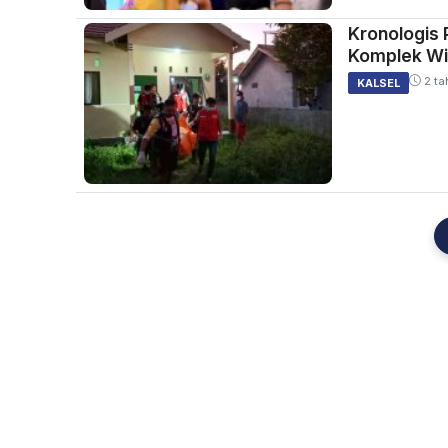
Kronologis
Komplek Wid
2 ta
KALSEL