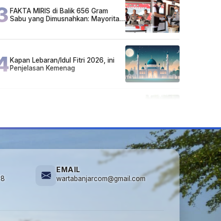
3
FAKTA MIRIS di Balik 656 Gram
Sabu yang Dimusnahkan: Mayoritas
Pelaku Hidup Susah, Ada Juga
Sarjana!
4
Kapan Lebaran/Idul Fitri 2026, ini
Penjelasan Kemenag
5
Cuma di Tabalong! Mudik Bisa
Santai Naik Bus, Motor & Mobil
Diantar Pakai Towing
EMAIL
78
wartabanjarcom@gmail.com