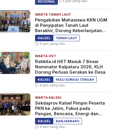
3 jam yang lalu
REGIONAL
WARTA TANAH LAUT
Pengabdian Mahasiswa KKN UGM
di Panyipatan Tanah Laut
Berakhir, Dorong Keberlanjutan
Program Masyarakat
KALSEL
TANAH LAUT
4 jam yang lalu
WARTA HST
Ratikita.id HST Masuk 7 Besar
Nominator Kalpataru 2026, KLH
Dorong Perluas Gerakan ke Desa
KALSEL
HULU SUNGAI TENGAH
4 jam yang lalu
WARTA KALSEL
Sekdaprov Kalsel Pimpin Peserta
PKN ke Jatim, Fokus pada
Pangan, Bencana, Energi dan
Ekonomi
KALSEL
BANJARBARU
4 jam yang lalu