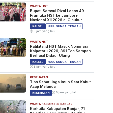
WARTA HST
Bupati Samsul Rizal Lepas 49
Pramuka HST ke Jambore
Nasional XII 2026 di Cibubur
KALSEL
HULU SUNGAI TENGAH
5 jam yang lalu
WARTA HST
Ratikita.id HST Masuk Nominasi
Kalpataru 2026, 391 Ton Sampah
Berhasil Didaur Ulang
KALSEL
HULU SUNGAI TENGAH
5 jam yang lalu
KESEHATAN
Tips Sehat Jaga Imun Saat Kabut
Asap Melanda
6 jam yang lalu
KESEHATAN
WARTA KABUPATEN BANJAR
Karhutla Kabupaten Banjar, 71