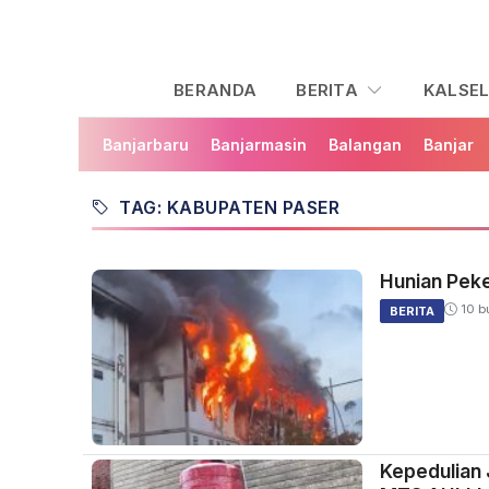
BERANDA
BERITA
KALSE
Banjarbaru
Banjarmasin
Balangan
Banjar
TAG: KABUPATEN PASER
Hunian Peke
10 bu
BERITA
Kepedulian 