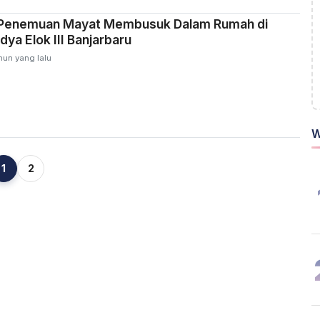
 Penemuan Mayat Membusuk Dalam Rumah di
ya Elok III Banjarbaru
hun yang lalu
W
1
2