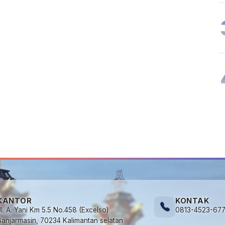
KANTOR
KONTAK
Jl. A. Yani Km 5.5 No.458 (Excelso)
0813-4523-67
Banjarmasin, 70234 Kalimantan selatan