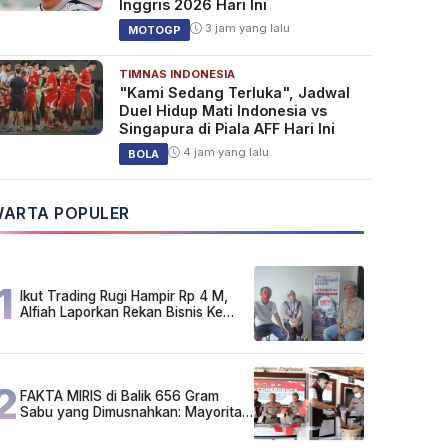
Inggris 2026 Hari Ini
3 jam yang lalu
MOTOGP
TIMNAS INDONESIA
"Kami Sedang Terluka", Jadwal
Duel Hidup Mati Indonesia vs
Singapura di Piala AFF Hari Ini
4 jam yang lalu
BOLA
ARTA POPULER
1
Ikut Trading Rugi Hampir Rp 4 M,
Alfiah Laporkan Rekan Bisnis Ke
Polda Kalsel
2
FAKTA MIRIS di Balik 656 Gram
Sabu yang Dimusnahkan: Mayoritas
Pelaku Hidup Susah, Ada Juga
Sarjana!