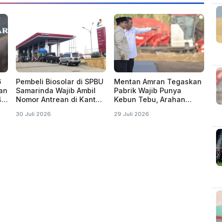
6
Pembeli Biosolar di SPBU
Mentan Amran Tegaskan
ian
Samarinda Wajib Ambil
Pabrik Wajib Punya
4,
Nomor Antrean di Kantor
Kebun Tebu, Arahan
Dishub Mulai 1
Presiden Produksi Gula
30 Juli 2026
29 Juli 2026
September
Digenjot