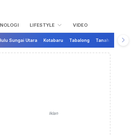
KNOLOGI
LIFESTYLE
VIDEO
Hulu Sungai Utara
Kotabaru
Tabalong
Tanah Bumbu
Ta
Iklan