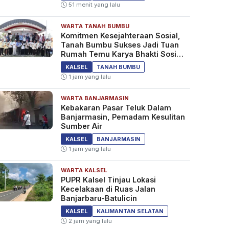
51 menit yang lalu
WARTA TANAH BUMBU
Komitmen Kesejahteraan Sosial,
Tanah Bumbu Sukses Jadi Tuan
Rumah Temu Karya Bhakti Sosial
PSM Ke-23
KALSEL
TANAH BUMBU
1 jam yang lalu
WARTA BANJARMASIN
Kebakaran Pasar Teluk Dalam
Banjarmasin, Pemadam Kesulitan
Sumber Air
KALSEL
BANJARMASIN
1 jam yang lalu
WARTA KALSEL
PUPR Kalsel Tinjau Lokasi
Kecelakaan di Ruas Jalan
Banjarbaru-Batulicin
KALSEL
KALIMANTAN SELATAN
2 jam yang lalu