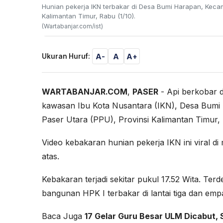
Hunian pekerja IKN terbakar di Desa Bumi Harapan, Keca
Kalimantan Timur, Rabu (1/10).
(Wartabanjar.com/ist)
A-
A
A+
Ukuran Huruf:
WARTABANJAR.COM
,
PASER
- Api berkobar d
kawasan Ibu Kota Nusantara (IKN), Desa Bum
Paser Utara (PPU), Provinsi Kalimantan Timur, 
Video kebakaran hunian pekerja IKN ini viral di
atas.
Kebakaran terjadi sekitar pukul 17.52 Wita. Te
bangunan HPK I terbakar di lantai tiga dan empa
Baca Juga
17 Gelar Guru Besar ULM Dicabut,