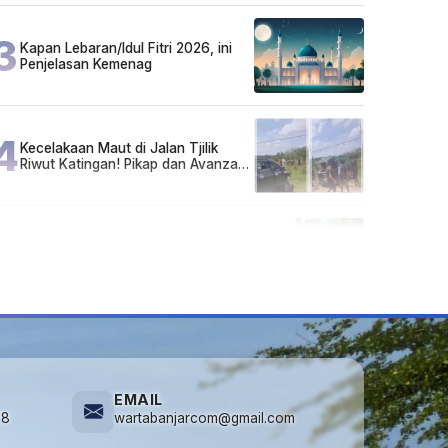
3
Kapan Lebaran/Idul Fitri 2026, ini
Penjelasan Kemenag
4
Kecelakaan Maut di Jalan Tjilik
Riwut Katingan! Pikap dan Avanza
Bertabrakan, Korban Luka Parah
5
Cuma di Tabalong! Mudik Bisa
Santai Naik Bus, Motor & Mobil
Diantar Pakai Towing
EMAIL
78
wartabanjarcom@gmail.com