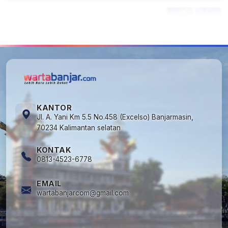
5
Kecelakaan Maut di Jalan Tjilik Riwut
Katingan! Pikap dan Avanza Bertabrakan,
Korban Luka Parah
KANTOR
Jl. A. Yani Km 5.5 No.458 (Excelso) Banjarmasin,
70234 Kalimantan selatan
KONTAK
0813-4523-6778
EMAIL
wartabanjarcom@gmail.com