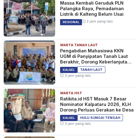
Massa Kembali Geruduk PLN
Palangka Raya, Pemadaman
Listrik di Kalteng Belum Usai
2 jam yang lalu
REGIONAL
WARTA TANAH LAUT
Pengabdian Mahasiswa KKN
UGM di Panyipatan Tanah Laut
Berakhir, Dorong Keberlanjutan
Program Masyarakat
TANAH LAUT
KALSEL
3 jam yang lalu
WARTA HST
Ratikita.id HST Masuk 7 Besar
Nominator Kalpataru 2026, KLH
Dorong Perluas Gerakan ke Desa
HULU SUNGAI TENGAH
KALSEL
3 jam yang lalu