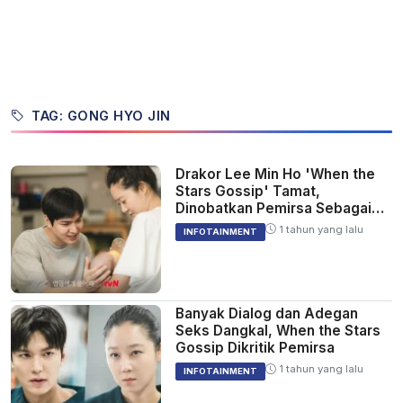
TAG: GONG HYO JIN
Drakor Lee Min Ho 'When the
Stars Gossip' Tamat,
Dinobatkan Pemirsa Sebagai
Drama Terburuk Korea Selatan
1 tahun yang lalu
INFOTAINMENT
Banyak Dialog dan Adegan
Seks Dangkal, When the Stars
Gossip Dikritik Pemirsa
1 tahun yang lalu
INFOTAINMENT