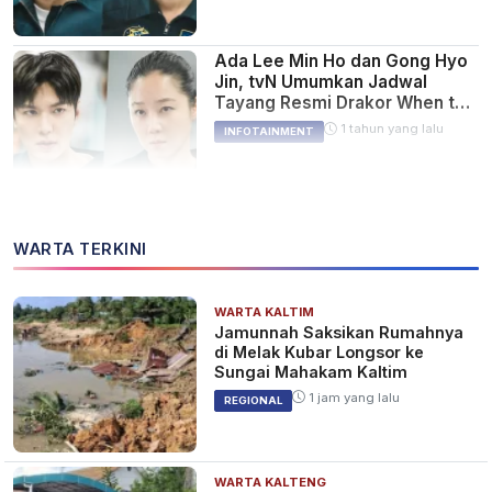
Ada Lee Min Ho dan Gong Hyo
Jin, tvN Umumkan Jadwal
Tayang Resmi Drakor When the
Stars Gossip
1 tahun yang lalu
INFOTAINMENT
WARTA TERKINI
WARTA KALTIM
Jamunnah Saksikan Rumahnya
di Melak Kubar Longsor ke
Sungai Mahakam Kaltim
1 jam yang lalu
REGIONAL
WARTA KALTENG