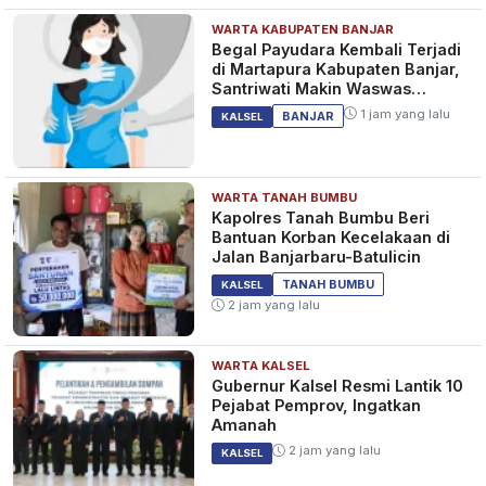
WARTA KABUPATEN BANJAR
Begal Payudara Kembali Terjadi
di Martapura Kabupaten Banjar,
Santriwati Makin Waswas
Melintas
1 jam yang lalu
BANJAR
KALSEL
WARTA TANAH BUMBU
Kapolres Tanah Bumbu Beri
Bantuan Korban Kecelakaan di
Jalan Banjarbaru-Batulicin
TANAH BUMBU
KALSEL
2 jam yang lalu
WARTA KALSEL
Gubernur Kalsel Resmi Lantik 10
Pejabat Pemprov, Ingatkan
Amanah
2 jam yang lalu
KALSEL