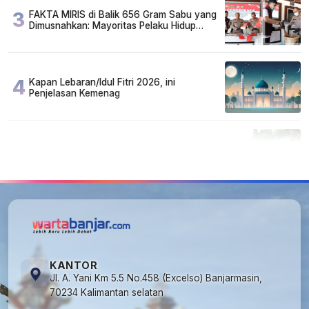
3
FAKTA MIRIS di Balik 656 Gram Sabu yang
Dimusnahkan: Mayoritas Pelaku Hidup
Susah, Ada Juga Sarjana!
4
Kapan Lebaran/Idul Fitri 2026, ini
Penjelasan Kemenag
5
Cuma di Tabalong! Mudik Bisa Santai Naik
Bus, Motor & Mobil Diantar Pakai Towing
KANTOR
Jl. A. Yani Km 5.5 No.458 (Excelso) Banjarmasin,
70234 Kalimantan selatan