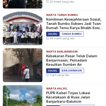
22 menit yang lalu
WARTA TANAH BUMBU
Lamine Yamal Lampaui Rekor
Komitmen Kesejahteraan Sosial,
Gol Diego Maradona di
Tanah Bumbu Sukses Jadi Tuan
Barcelona
Rumah Temu Karya Bhakti Sosial
PSM Ke-23
6 bulan yang lalu
SPORT
TANAH BUMBU
KALSEL
46 menit yang lalu
WARTA BANJARMASIN
Real Madrid Kandas di Copa
Kebakaran Pasar Teluk Dalam
del Rey, Carvajal Akui Performa
Banjarmasin, Pemadam
Tim Sedang Buruk-buruknya
Kesulitan Sumber Air
6 bulan yang lalu
SPORT
BANJARMASIN
KALSEL
1 jam yang lalu
WARTA KALSEL
Valencia Lolos ke Perempat
PUPR Kalsel Tinjau Lokasi
Final Piala Raja, Taklukkan
Kecelakaan di Ruas Jalan
Burgos 2-0
Banjarbaru-Batulicin
6 bulan yang lalu