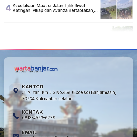
4
Kecelakaan Maut di Jalan Tjilik Riwut
Katingan! Pikap dan Avanza Bertabrakan,
Korban Luka Parah
5
Cuma di Tabalong! Mudik Bisa Santai Naik
Bus, Motor & Mobil Diantar Pakai Towing
KANTOR
Jl. A. Yani Km 5.5 No.458 (Excelso) Banjarmasin,
70234 Kalimantan selatan
KONTAK
0813-4523-6778
EMAIL