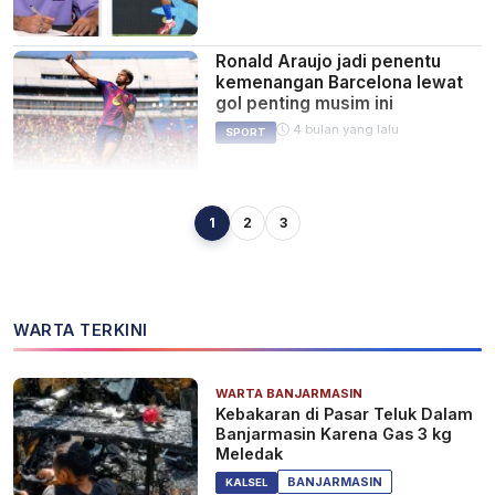
Ronald Araujo jadi penentu
kemenangan Barcelona lewat
gol penting musim ini
4 bulan yang lalu
SPORT
1
2
3
Guti Bela Alvaro Arbeloa yang
Hadapi Situasi Sulit di Real
Madrid
4 bulan yang lalu
SPORT
WARTA TERKINI
WARTA BANJARMASIN
Semifinal Copa del Rey:
Kebakaran di Pasar Teluk Dalam
Atletico Madrid Hancurkan
Banjarmasin Karena Gas 3 kg
Barcelona 4-0, Blaugrana di
Meledak
Ujung Tanduk
5 bulan yang lalu
SPORT
BANJARMASIN
KALSEL