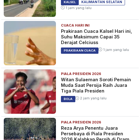
SPORT
KALIMANTAN SELATAN
KALSEL
1 jam yang lalu
CUACA HARI INI
Ruang Ganti Real Madrid
Prakiraan Cuaca Kalsel Hari ini,
Membeku: Tersingkir dari Copa
Suhu Maksimum Capai 35
Del Rey, Los Blancos Dilanda
Derajat Celciuss
Krisis Mental
6 bulan yang lalu
SPORT
1 jam yang lalu
PRAKIRAAN CUACA
PIALA PRESIDEN 2026
Strategi Xabi Alonso Mainkan
Witan Sulaeman Soroti Pemain
Kylian Mbappe di Sayap Kiri,
Muda Saat Persija Raih Juara
Vinicius Jr Terancam?
Tiga Piala Presiden
7 bulan yang lalu
SPORT
2 jam yang lalu
BOLA
PIALA PRESIDEN 2026
Reza Arya Penentu Juara
Persebaya di Piala Presiden
2026 Kalahkan Persib di Drama