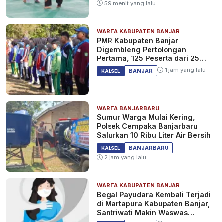
59 menit yang lalu
WARTA KABUPATEN BANJAR
Harga Emas Antam Tahan di Rp
PMR Kabupaten Banjar
2,916 Juta per Gram Hari Ini,
Digembleng Pertolongan
Investor Pantau Update Pagi
Pertama, 125 Peserta dari 25
Sekolah
6 bulan yang lalu
EKONOMI
1 jam yang lalu
BANJAR
KALSEL
WARTA BANJARBARU
WOW! Harga Emas Siap Naik
Sumur Warga Mulai Kering,
"Gila-Gilaan ke Rp 2,4
Polsek Cempaka Banjarbaru
Juta/Gram, Dipicu Manuver The
Salurkan 10 Ribu Liter Air Bersih
Fed!
9 bulan yang lalu
EKONOMI
BANJARBARU
KALSEL
2 jam yang lalu
WARTA KABUPATEN BANJAR
Kondisi Global Tidak Pasti,
Begal Payudara Kembali Terjadi
Harga Emas Kembali Naik Hari
di Martapura Kabupaten Banjar,
ini, Cetak Rekor Baru
Santriwati Makin Waswas
Rp2.297.000/Gram
Melintas
10 bulan yang lalu