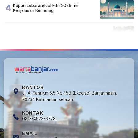
4
Kapan Lebaran/Idul Fitri 2026, ini
Penjelasan Kemenag
5
Cuma di Tabalong! Mudik Bisa Santai Naik
Bus, Motor & Mobil Diantar Pakai Towing
KANTOR
Jl. A. Yani Km 5.5 No.458 (Excelso) Banjarmasin,
70234 Kalimantan selatan
KONTAK
0813-4523-6778
EMAIL