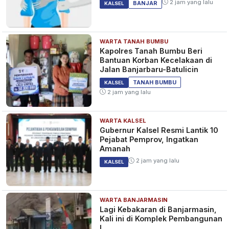
EKONOMI
2 jam yang lalu
BANJAR
KALSEL
WARTA TANAH BUMBU
Prabowo: Listrik Tenaga Surya
Kapolres Tanah Bumbu Beri
Jadi Kunci Swasembada Energi
Bantuan Korban Kecelakaan di
Indonesia
Jalan Banjarbaru-Batulicin
1 tahun yang lalu
BERITA
TANAH BUMBU
KALSEL
2 jam yang lalu
WARTA KALSEL
Investasi Emas Sedang Baik
Gubernur Kalsel Resmi Lantik 10
Daun, Simak Tips untuk Pemula
Pejabat Pemprov, Ingatkan
Agar Tak Salah Langkah
Amanah
1 tahun yang lalu
EKONOMI
2 jam yang lalu
KALSEL
WARTA BANJARMASIN
Lagi Kebakaran di Banjarmasin,
Kali ini di Komplek Pembangunan
I