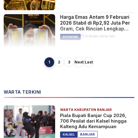
Harga Emas Antam 9 Februari
2026 Stabil di Rp2,92 Juta Per
Gram, Cek Rincian Lengkap
Semua Ukuran
6 bulan yang lalu
EKONOMI
1
2
3
Next
Last
Harga Emas Hari ini Turun Jadi
Rp3.120.000/Gram
6 bulan yang lalu
EKONOMI
WARTA TERKINI
WARTA KABUPATEN BANJAR
Harga Emas Hari ini Rp
Piala Bupati Banjar Cup 2026,
3.168.000/Gram
706 Pesilat dari Kalsel hingga
6 bulan yang lalu
Kalteng Adu Kemampuan
EKONOMI
BANJAR
KALSEL