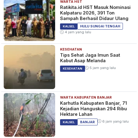
WARTA HST
Ratikita.id HST Masuk Nominasi
Kalpataru 2026, 391 Ton
Sampah Berhasil Didaur Ulang
HULU SUNGAI TENGAH
KALSEL
4 jam yang lalu
KESEHATAN
Tips Sehat Jaga Imun Saat
Kabut Asap Melanda
5 jam yang lalu
KESEHATAN
WARTA KABUPATEN BANJAR
Karhutla Kabupaten Banjar, 71
Kejadian Hanguskan 294 Ribu
Hektare Lahan
6 jam yang lalu
BANJAR
KALSEL