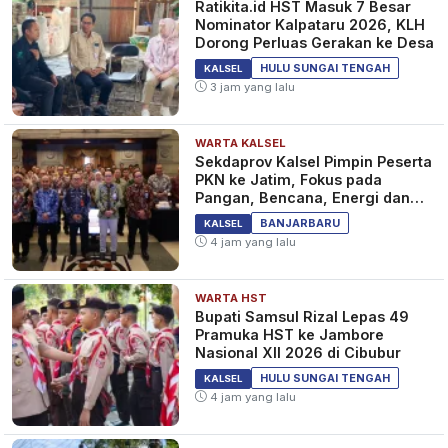
Ratikita.id HST Masuk 7 Besar
Nominator Kalpataru 2026, KLH
Dorong Perluas Gerakan ke Desa
HULU SUNGAI TENGAH
KALSEL
3 jam yang lalu
WARTA KALSEL
Sekdaprov Kalsel Pimpin Peserta
PKN ke Jatim, Fokus pada
Pangan, Bencana, Energi dan
Ekonomi
BANJARBARU
KALSEL
4 jam yang lalu
WARTA HST
Bupati Samsul Rizal Lepas 49
Pramuka HST ke Jambore
Nasional XII 2026 di Cibubur
HULU SUNGAI TENGAH
KALSEL
4 jam yang lalu