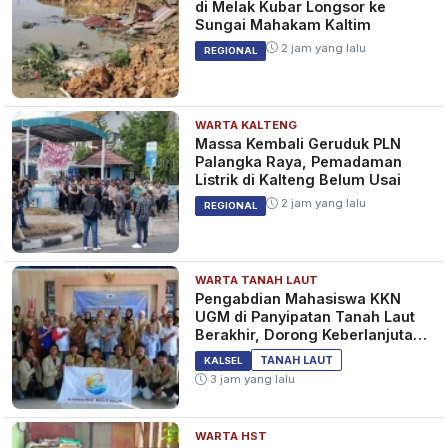
di Melak Kubar Longsor ke
Sungai Mahakam Kaltim
2 jam yang lalu
REGIONAL
WARTA KALTENG
Massa Kembali Geruduk PLN
Palangka Raya, Pemadaman
Listrik di Kalteng Belum Usai
2 jam yang lalu
REGIONAL
WARTA TANAH LAUT
Pengabdian Mahasiswa KKN
UGM di Panyipatan Tanah Laut
Berakhir, Dorong Keberlanjutan
Program Masyarakat
TANAH LAUT
KALSEL
3 jam yang lalu
WARTA HST