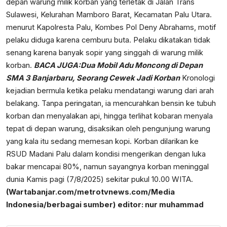
depan warung milik korban yang terletak di Jalan Trans
Sulawesi, Kelurahan Mamboro Barat, Kecamatan Palu Utara.
menurut Kapolresta Palu, Kombes Pol Deny Abrahams, motif
pelaku diduga karena cemburu buta. Pelaku dikatakan tidak
senang karena banyak sopir yang singgah di warung milik
korban.
BACA JUGA:
Dua Mobil Adu Moncong di Depan
SMA 3 Banjarbaru, Seorang Cewek Jadi Korban
Kronologi
kejadian bermula ketika pelaku mendatangi warung dari arah
belakang. Tanpa peringatan, ia mencurahkan bensin ke tubuh
korban dan menyalakan api, hingga terlihat kobaran menyala
tepat di depan warung, disaksikan oleh pengunjung warung
yang kala itu sedang memesan kopi. Korban dilarikan ke
RSUD Madani Palu dalam kondisi mengerikan dengan luka
bakar mencapai 80%, namun sayangnya korban meninggal
dunia Kamis pagi (7/8/2025) sekitar pukul 10.00 WITA.
(Wartabanjar.com/metrotvnews.com/Media
Indonesia/berbagai sumber)
editor: nur muhammad