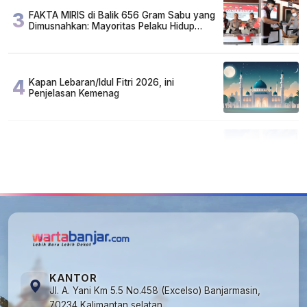
3
FAKTA MIRIS di Balik 656 Gram Sabu yang
Dimusnahkan: Mayoritas Pelaku Hidup
Susah, Ada Juga Sarjana!
4
Kapan Lebaran/Idul Fitri 2026, ini
Penjelasan Kemenag
5
Kecelakaan Maut di Jalan Tjilik Riwut
Katingan! Pikap dan Avanza Bertabrakan,
Korban Luka Parah
KANTOR
Jl. A. Yani Km 5.5 No.458 (Excelso) Banjarmasin,
70234 Kalimantan selatan