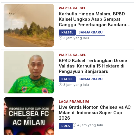
WARTA KALSEL
Karhutla Hingga Malam, BPBD
Kalsel Ungkap Asap Sempat
Ganggu Penerbangan Bandara
Syamsudin Noor
BANJARBARU
KALSEL
3 jam yang lalu
WARTA KALSEL
BPBD Kalsel Terbangkan Drone
Validasi Karhutla 15 Hektare di
Pengayuan Banjarbaru
BANJARBARU
KALSEL
3 jam yang lalu
LAGA PRAMUSIM
Live Gratis Nonton Chelsea vs AC
Milan di Indonesia Super Cup
2026
4 jam yang lalu
BOLA