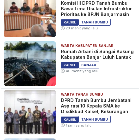
Komisi III DPRD Tanah Bumbu
Bawa Lima Usulan Infrastruktur
Prioritas ke BPJN Banjarmasin
Nelayan Terjatuh di Perairan
TANAH BUMBU
KALSEL
Sebuku Kotabaru Ditemukan
23 menit yang lalu
Meninggal Dunia
3 tahun yang lalu
KALSEL
WARTA KABUPATEN BANJAR
Rumah Arbani di Sungai Bakung
Kabupaten Banjar Luluh Lantak
BANJAR
KALSEL
Warga Tiongkok Tercebur dari
40 menit yang lalu
Kapal MV Lucky Long Panama
di Tanjung Mangkok Kotabaru
3 tahun yang lalu
KALSEL
WARTA TANAH BUMBU
DPRD Tanah Bumbu Jembatani
Aspirasi 10 Kepala SMA ke
Disdikbud Kalsel, Kekurangan
Jaga Ketertiban dan Keamanan
TANAH BUMBU
KALSEL
Masyarakat, Direktorat
1 jam yang lalu
Intelkam Polda Kalsel Ajak
FKUB Kotabaru dan Organisasi
4 tahun yang lalu