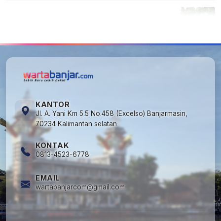
5
Cuma di Tabalong! Mudik Bisa Santai Naik
Bus, Motor & Mobil Diantar Pakai Towing
KANTOR
Jl. A. Yani Km 5.5 No.458 (Excelso) Banjarmasin,
70234 Kalimantan selatan
KONTAK
0813-4523-6778
EMAIL
wartabanjarcom@gmail.com