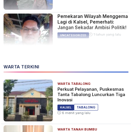
Pemekaran Wilayah Menggema
Lagi di Kalsel, Pemerhati:
Jangan Sekadar Ambisi Politik!
1 tahun yang lalu
UNCATEGORIZED
Saat Mencari Ikan Nelayan
WARTA TERKINI
Kotabaru Hilang di Perairan
Pulau Sebuku
2 tahun yang lalu
KALSEL
WARTA TABALONG
Perkuat Pelayanan, Puskesmas
Tanta Tabalong Luncurkan Tiga
Inovasi
Nelayan Dilaporkan Tenggelam
TABALONG
KALSEL
di Antara Pulau Lari-Larian dan
6 menit yang lalu
Sebuku Kotabaru
2 tahun yang lalu
KALSEL
WARTA TANAH BUMBU