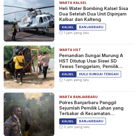
KALSEL
WARTA KALSEL
Khilafah Muslimin Pulau Sebuku
Heli Water Bombing Kalsel Sisa
Kotabaru Untuk Setia dan
Dua Setelah Dua Unit Dipinjam
Mencintai NKRI
Kalbar dan Kalteng
Disperin Kalsel: Pembangunan
BANJARBARU
KALSEL
Industri Baterai di Pulau Sebuku
1 jam yang lalu
Buka Lapangan Kerja
4 tahun yang lalu
KALSEL
WARTA HST
Pemandian Sungai Murung A
HST Ditutup Usai Siswi SD
Tewas Tenggelam, Pemilik
Lahan Diperiksa Polisi
HULU SUNGAI TENGAH
KALSEL
1 jam yang lalu
WARTA BANJARBARU
Polres Banjarbaru Panggil
Sejumlah Pemilik Lahan yang
Terbakar di Kecamatan
Cempaka
BANJARBARU
KALSEL
3 jam yang lalu