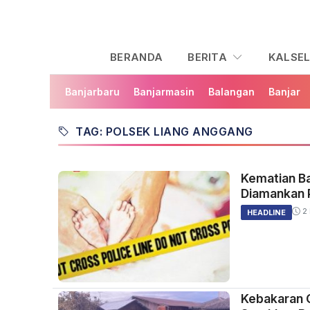
BERANDA
BERITA
KALSE
Banjarbaru
Banjarmasin
Balangan
Banjar
TAG: POLSEK LIANG ANGGANG
Kematian Ba
Diamankan P
2 
HEADLINE
Kebakaran G