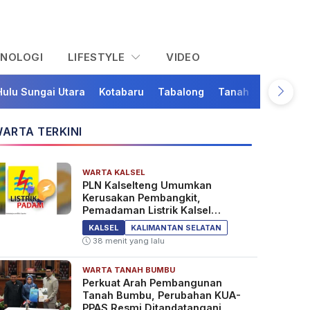
KNOLOGI
LIFESTYLE
VIDEO
Hulu Sungai Utara
Kotabaru
Tabalong
Tanah Bumbu
Ta
ARTA TERKINI
WARTA KALSEL
PLN Kalselteng Umumkan
Kerusakan Pembangkit,
Pemadaman Listrik Kalsel
Diperpanjang?
KALSEL
KALIMANTAN SELATAN
38 menit yang lalu
WARTA TANAH BUMBU
Perkuat Arah Pembangunan
Tanah Bumbu, Perubahan KUA-
PPAS Resmi Ditandatangani