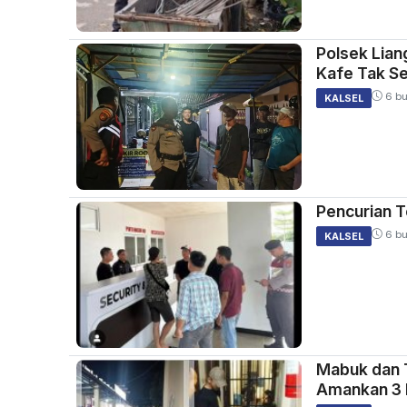
Polsek Lian
Kafe Tak Se
6 bu
KALSEL
Pencurian T
6 bu
KALSEL
Mabuk dan T
Amankan 3 