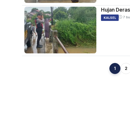
Hujan Deras
7 bu
KALSEL
1
2