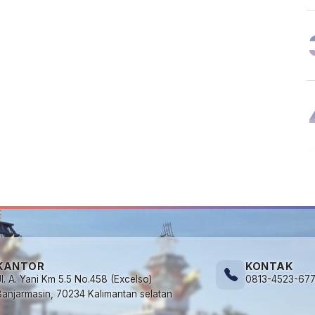
KANTOR
KONTAK
Jl. A. Yani Km 5.5 No.458 (Excelso)
0813-4523-67
Banjarmasin, 70234 Kalimantan selatan