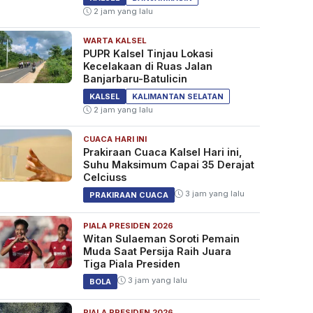
2 jam yang lalu
WARTA KALSEL
PUPR Kalsel Tinjau Lokasi
Kecelakaan di Ruas Jalan
Banjarbaru-Batulicin
KALSEL
KALIMANTAN SELATAN
2 jam yang lalu
CUACA HARI INI
Prakiraan Cuaca Kalsel Hari ini,
Suhu Maksimum Capai 35 Derajat
Celciuss
3 jam yang lalu
PRAKIRAAN CUACA
PIALA PRESIDEN 2026
Witan Sulaeman Soroti Pemain
Muda Saat Persija Raih Juara
Tiga Piala Presiden
3 jam yang lalu
BOLA
PIALA PRESIDEN 2026