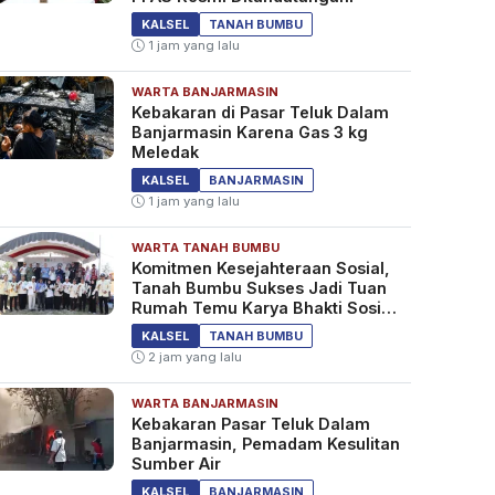
KALSEL
TANAH BUMBU
1 jam yang lalu
WARTA BANJARMASIN
Kebakaran di Pasar Teluk Dalam
Banjarmasin Karena Gas 3 kg
Meledak
KALSEL
BANJARMASIN
1 jam yang lalu
WARTA TANAH BUMBU
Komitmen Kesejahteraan Sosial,
Tanah Bumbu Sukses Jadi Tuan
Rumah Temu Karya Bhakti Sosial
PSM Ke-23
KALSEL
TANAH BUMBU
2 jam yang lalu
WARTA BANJARMASIN
Kebakaran Pasar Teluk Dalam
Banjarmasin, Pemadam Kesulitan
Sumber Air
KALSEL
BANJARMASIN