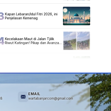
Sarjana!
3
Kapan Lebaran/Idul Fitri 2026, ini
Penjelasan Kemenag
4
Kecelakaan Maut di Jalan Tjilik
Riwut Katingan! Pikap dan Avanza
Bertabrakan, Korban Luka Parah
5
Cuma di Tabalong! Mudik Bisa
Santai Naik Bus, Motor & Mobil
Diantar Pakai Towing
EMAIL
78
wartabanjarcom@gmail.com