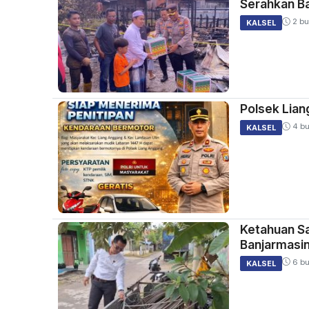
Serahkan B
2 bu
KALSEL
Polsek Lian
4 bu
KALSEL
Ketahuan Sa
Banjarmasin
6 bu
KALSEL