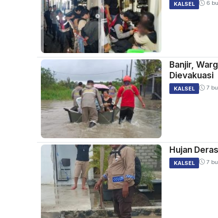
6 bu
KALSEL
Banjir, War
Dievakuasi
7 bu
KALSEL
Hujan Deras
7 bu
KALSEL