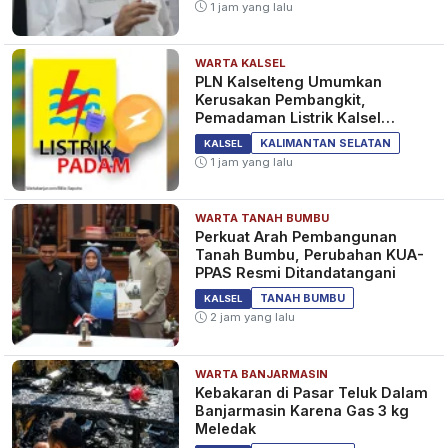
1 jam yang lalu
WARTA KALSEL
Pelaku Penganiayaan di
PLN Kalselteng Umumkan
Belitung Darat yang Bertubi-
Kerusakan Pembangkit,
Tubi Tusuk Korban, Ditangkap
Pemadaman Listrik Kalsel
Polisi dalam Hitungan Jam
Diperpanjang?
11 bulan yang lalu
KALSEL
KALIMANTAN SELATAN
KALSEL
1 jam yang lalu
WARTA TANAH BUMBU
Pelaku Penusukan di Belitung
Perkuat Arah Pembangunan
Darat Berhasil Diringkus Polisi
Tanah Bumbu, Perubahan KUA-
11 bulan yang lalu
PPAS Resmi Ditandatangani
KALSEL
TANAH BUMBU
KALSEL
2 jam yang lalu
WARTA BANJARMASIN
Polsek Banjarmasin Barat
Kebakaran di Pasar Teluk Dalam
Ungkap Kasus Penyalahgunaan
Banjarmasin Karena Gas 3 kg
Narkotika, Tahan Pelaku dan
Meledak
Amankan Barang Bukti
1 tahun yang lalu