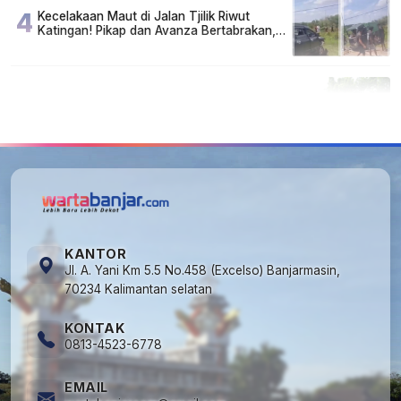
4
Kecelakaan Maut di Jalan Tjilik Riwut
Katingan! Pikap dan Avanza Bertabrakan,
Korban Luka Parah
5
Cuma di Tabalong! Mudik Bisa Santai Naik
Bus, Motor & Mobil Diantar Pakai Towing
KANTOR
Jl. A. Yani Km 5.5 No.458 (Excelso) Banjarmasin,
70234 Kalimantan selatan
KONTAK
0813-4523-6778
EMAIL