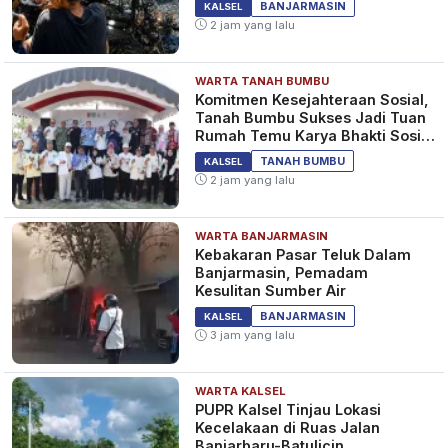
KALSEL
BANJARMASIN
KALSEL
2 jam yang lalu
WARTA TANAH BUMBU
Pengedar Narkoba di
Komitmen Kesejahteraan Sosial,
Pelambuan Diamankan Polisi
Tanah Bumbu Sukses Jadi Tuan
1 tahun yang lalu
Rumah Temu Karya Bhakti Sosial
KALSEL
PSM Ke-23
TANAH BUMBU
KALSEL
2 jam yang lalu
WARTA BANJARMASIN
Tusuk Korban 4 Kali Hingga
Kebakaran Pasar Teluk Dalam
Tewas, Pelaku Menyesal dan
Banjarmasin, Pemadam
Beberkan Alasannya
Kesulitan Sumber Air
1 tahun yang lalu
KALSEL
BANJARMASIN
KALSEL
3 jam yang lalu
WARTA KALSEL
PUPR Kalsel Tinjau Lokasi
Kecelakaan di Ruas Jalan
Banjarbaru-Batulicin