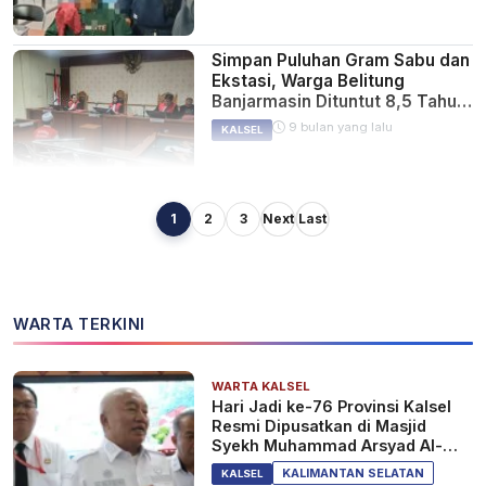
Simpan Puluhan Gram Sabu dan
Ekstasi, Warga Belitung
Banjarmasin Dituntut 8,5 Tahun
Penjara!
9 bulan yang lalu
KALSEL
1
2
3
Next
Last
Rekonstruksi Ulang Kasus
Pembunuhan di Pelambuan, 16
Adegan Diperagakan
Tersangka
10 bulan yang lalu
KALSEL
WARTA TERKINI
WARTA KALSEL
Polisi Amankan Pelaku
Hari Jadi ke-76 Provinsi Kalsel
Pembunuhan di Tanjung Berkat
Resmi Dipusatkan di Masjid
10 bulan yang lalu
Syekh Muhammad Arsyad Al-
KALSEL
Banjari
KALIMANTAN SELATAN
KALSEL