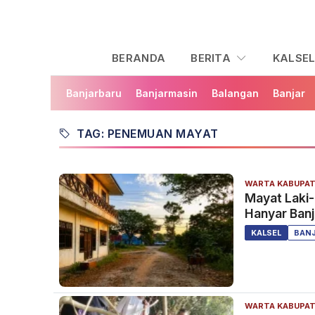
BERANDA
BERITA
KALSE
Banjarbaru
Banjarmasin
Balangan
Banjar
TAG: PENEMUAN MAYAT
WARTA KABUPAT
Mayat Laki-
Hanyar Banj
KALSEL
BAN
WARTA KABUPAT