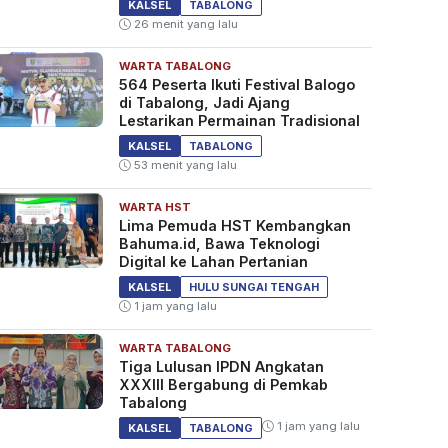
KALSEL
TABALONG
26 menit yang lalu
WARTA TABALONG
564 Peserta Ikuti Festival Balogo
di Tabalong, Jadi Ajang
Lestarikan Permainan Tradisional
KALSEL
TABALONG
53 menit yang lalu
WARTA HST
Lima Pemuda HST Kembangkan
Bahuma.id, Bawa Teknologi
Digital ke Lahan Pertanian
KALSEL
HULU SUNGAI TENGAH
1 jam yang lalu
WARTA TABALONG
Tiga Lulusan IPDN Angkatan
XXXIII Bergabung di Pemkab
Tabalong
1 jam yang lalu
KALSEL
TABALONG