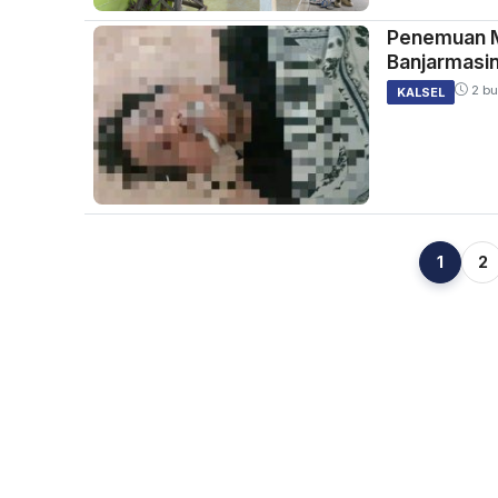
Penemuan Ma
Banjarmasin
2 bu
KALSEL
1
2