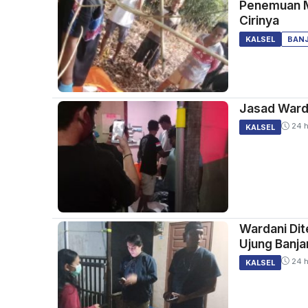
Penemuan Ma
Cirinya
KALSEL
BAN
Jasad Ward
24 h
KALSEL
Wardani Di
Ujung Banja
24 h
KALSEL