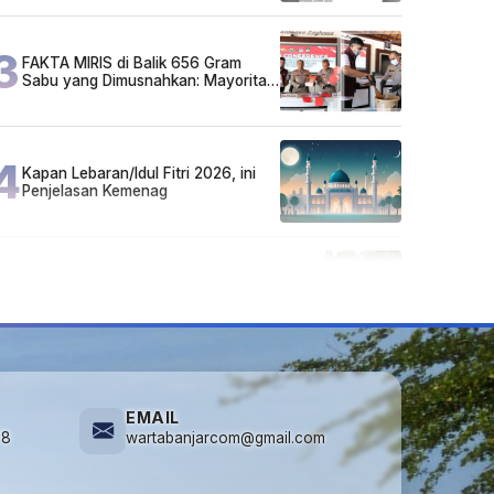
3
FAKTA MIRIS di Balik 656 Gram
Sabu yang Dimusnahkan: Mayoritas
Pelaku Hidup Susah, Ada Juga
Sarjana!
4
Kapan Lebaran/Idul Fitri 2026, ini
Penjelasan Kemenag
5
Cuma di Tabalong! Mudik Bisa
Santai Naik Bus, Motor & Mobil
Diantar Pakai Towing
EMAIL
78
wartabanjarcom@gmail.com