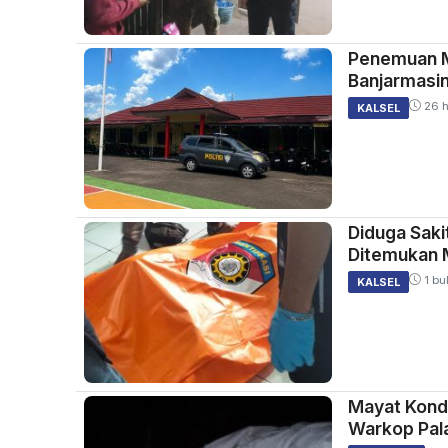
Penemuan Ma
Banjarmasi
26 h
KALSEL
Diduga Saki
Ditemukan 
1 bu
KALSEL
Mayat Kondi
Warkop Pal