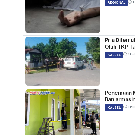
1
REGIONAL
Pria Ditemu
Olah TKP T
1 bu
KALSEL
Penemuan M
Banjarmasin
1 bu
KALSEL