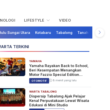
KNOLOGI
LIFESTYLE
VIDEO
Hulu Sungai Utara
Kotabaru
Tabalong
Tanah Bumbu
Ta
ARTA TERKINI
YAMAHA
Yamaha Rayakan Back to School,
Beri Kesempatan Menangkan
Motor Fazzio Special Edition
Sunset Blue
8 menit yang lalu
OTOMOTIF
WARTA TABALONG
Dispersip Tabalong Ajak Pelajar
Kenal Perpustakaan Lewat Wisata
Edukasi di Mini Studio