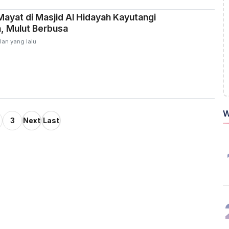
yat di Masjid Al Hidayah Kayutangi
, Mulut Berbusa
lan yang lalu
W
3
Next
Last