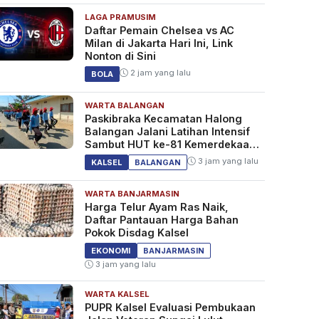
LAGA PRAMUSIM
Daftar Pemain Chelsea vs AC
Milan di Jakarta Hari Ini, Link
Nonton di Sini
2 jam yang lalu
BOLA
WARTA BALANGAN
Paskibraka Kecamatan Halong
Balangan Jalani Latihan Intensif
Sambut HUT ke-81 Kemerdekaan
RI
3 jam yang lalu
KALSEL
BALANGAN
WARTA BANJARMASIN
Harga Telur Ayam Ras Naik,
Daftar Pantauan Harga Bahan
Pokok Disdag Kalsel
EKONOMI
BANJARMASIN
3 jam yang lalu
WARTA KALSEL
PUPR Kalsel Evaluasi Pembukaan