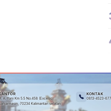
KANTOR
KONTAK
Jl. A. Yani Km 5.5 No.458 (Excelso)
0813-4523-67
Banjarmasin, 70234 Kalimantan selatan