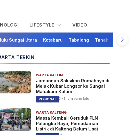
KNOLOGI
LIFESTYLE
VIDEO
Hulu Sungai Utara
Kotabaru
Tabalong
Tanah Bumbu
Ta
ARTA TERKINI
WARTA KALTIM
Jamunnah Saksikan Rumahnya di
Melak Kubar Longsor ke Sungai
Mahakam Kaltim
5 jam yang lalu
REGIONAL
WARTA KALTENG
Massa Kembali Geruduk PLN
Palangka Raya, Pemadaman
Listrik di Kalteng Belum Usai