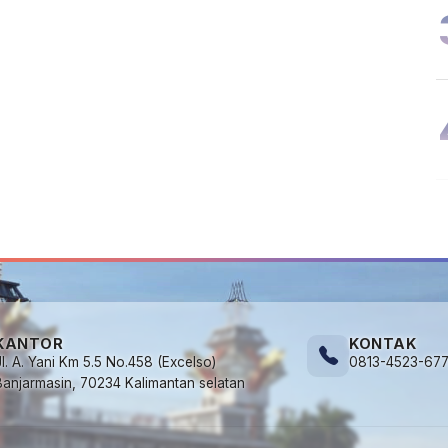
KANTOR
KONTAK
Jl. A. Yani Km 5.5 No.458 (Excelso)
0813-4523-67
Banjarmasin, 70234 Kalimantan selatan