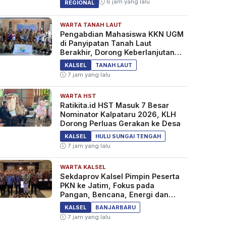
6 jam yang lalu
REGIONAL
WARTA TANAH LAUT
Pengabdian Mahasiswa KKN UGM
di Panyipatan Tanah Laut
Berakhir, Dorong Keberlanjutan
Program Masyarakat
KALSEL
TANAH LAUT
7 jam yang lalu
WARTA HST
Ratikita.id HST Masuk 7 Besar
Nominator Kalpataru 2026, KLH
Dorong Perluas Gerakan ke Desa
KALSEL
HULU SUNGAI TENGAH
7 jam yang lalu
WARTA KALSEL
Sekdaprov Kalsel Pimpin Peserta
PKN ke Jatim, Fokus pada
Pangan, Bencana, Energi dan
Ekonomi
KALSEL
BANJARBARU
7 jam yang lalu