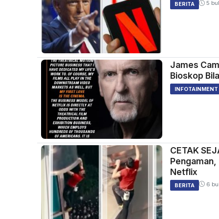
5 bul
BERITA
James Came
Bioskop Bila
INFOTAINMENT
CETAK SEJA
Pengaman, 
Netflix
6 bu
BERITA