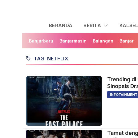
BERANDA
BERITA
KALSE
Banjarbaru
Banjarmasin
Balangan
Banjar
TAG: NETFLIX
Trending di 
Sinopsis Dr
INFOTAINMENT
Tamat denga