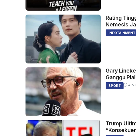
Rating Ting
Nemesis Jad
INFOTAINMENT
Gary Lineke
Ganggu Pial
4 bu
SPORT
Trump Ultim
“Konsekuen