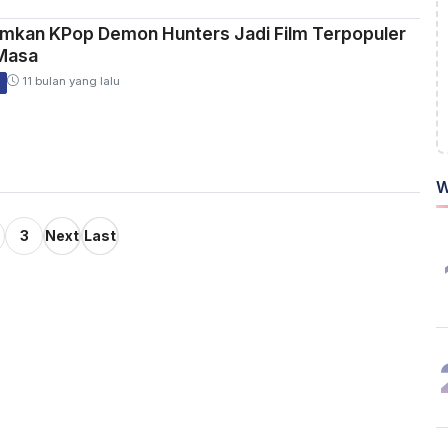
umkan KPop Demon Hunters Jadi Film Terpopuler
Masa
11 bulan yang lalu
W
3
Next
Last