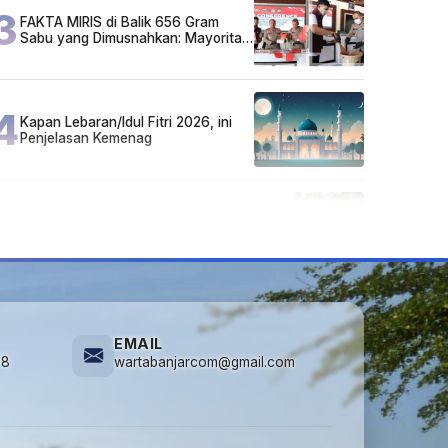
3
FAKTA MIRIS di Balik 656 Gram
Sabu yang Dimusnahkan: Mayoritas
Pelaku Hidup Susah, Ada Juga
Sarjana!
4
Kapan Lebaran/Idul Fitri 2026, ini
Penjelasan Kemenag
5
Cuma di Tabalong! Mudik Bisa
Santai Naik Bus, Motor & Mobil
Diantar Pakai Towing
EMAIL
78
wartabanjarcom@gmail.com