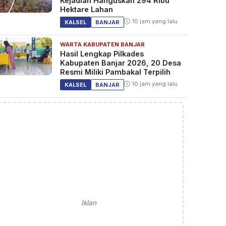
Kejadian Hanguskan 294 Ribu
Hektare Lahan
10 jam yang lalu
KALSEL
BANJAR
WARTA KABUPATEN BANJAR
Hasil Lengkap Pilkades
Kabupaten Banjar 2026, 20 Desa
Resmi Miliki Pambakal Terpilih
10 jam yang lalu
KALSEL
BANJAR
Iklan