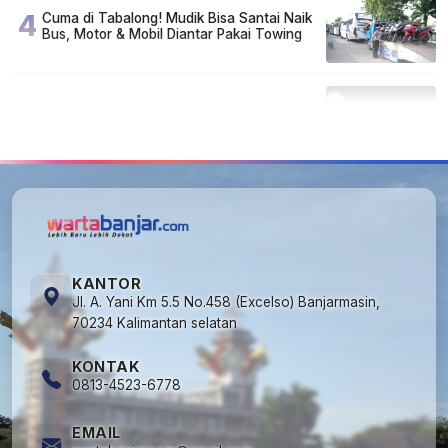
4
Cuma di Tabalong! Mudik Bisa Santai Naik
Bus, Motor & Mobil Diantar Pakai Towing
5
Kapan Lebaran/Idul Fitri 2026, ini
Penjelasan Kemenag
KANTOR
Jl. A. Yani Km 5.5 No.458 (Excelso) Banjarmasin,
70234 Kalimantan selatan
KONTAK
0813-4523-6778
EMAIL