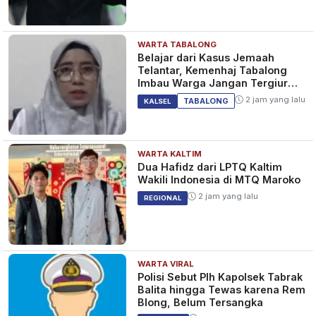
WARTA TABALONG
WOW! Ada Rumah Subsidi 2025
Belajar dari Kasus Jemaah
Harga Mulai Rp 166 Juta,
Telantar, Kemenhaj Tabalong
Kalimantan Kebagian di Zona 2
Imbau Warga Jangan Tergiur
Umrah Murah
10 bulan yang lalu
EKONOMI
2 jam yang lalu
TABALONG
KALSEL
WARTA KALTIM
Viral Seleb Tiktok Kalimantan
Dua Hafidz dari LPTQ Kaltim
Beradu Live Streaming di
Wakili Indonesia di MTQ Maroko
Jembatan Basit
2 jam yang lalu
REGIONAL
1 tahun yang lalu
KALSEL
WARTA VIRAL
Pendaftar Asal Kalimantan Jadi
Polisi Sebut Plh Kapolsek Tabrak
Prioritas di CPNS Kemenag
Balita hingga Tewas karena Rem
1 tahun yang lalu
Blong, Belum Tersangka
BERITA