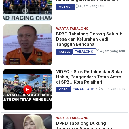
SS600 ARRC
4 jam yang lalu
MOTOGP
WARTA TABALONG
BPBD Tabalong Dorong Seluruh
Desa dan Kelurahan Jadi
Tangguh Bencana
4 jam yang lalu
TABALONG
KALSEL
VIDEO - Stok Pertalite dan Solar
Habis, Pengendara Tetap Antre
di SPBU Kota Pelaihari
5 jam yang lalu
TANAH LAUT
VIDEO
WARTA TABALONG
DPRD Tabalong Dukung
Tambahan Anggaran untuk