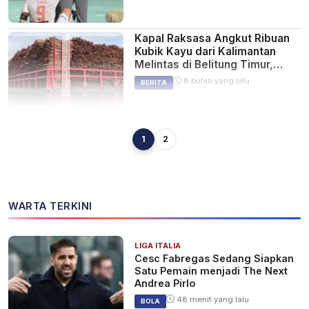
Kapal Raksasa Angkut Ribuan
Kubik Kayu dari Kalimantan
Melintas di Belitung Timur,
Netizen Curiga Ada Praktik
8 bulan yang lalu
BERITA
Ilegal Logging
1
2
TERNYATA Kalimantan Tak
Aman dari Gempa! BMKG:
Sesar Aktif Masih “Hidup” dan
Bisa Bergerak Kapan Saja!
9 bulan yang lalu
BERITA
WARTA TERKINI
LIGA ITALIA
BBM Naik Lagi 1 November!
Cesc Fabregas Sedang Siapkan
Kalimantan Selatan Catat Harga
Satu Pemain menjadi The Next
Pertamina Dex &amp; Dexlite
Andrea Pirlo
Tertinggi se-Kalimantan
9 bulan yang lalu
EKONOMI
48 menit yang lalu
BOLA