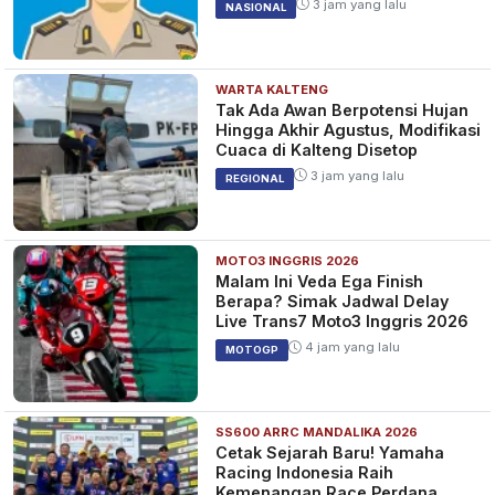
3 jam yang lalu
NASIONAL
WARTA KALTENG
Menkeu Sebut Ekonomi
Tak Ada Awan Berpotensi Hujan
Indonesia 5,05 Persen,
Hingga Akhir Agustus, Modifikasi
Kalimantan Konsisten Tumbuh
Cuaca di Kalteng Disetop
di Atasnya
2 tahun yang lalu
EKONOMI
3 jam yang lalu
REGIONAL
MOTO3 INGGRIS 2026
BMKG Perkirakan Wilayah
Malam Ini Veda Ega Finish
Kalimantan Bakal Diguyur Hujan
Berapa? Simak Jadwal Delay
Lebat Kecuali Kalsel
Live Trans7 Moto3 Inggris 2026
2 tahun yang lalu
NASIONAL
4 jam yang lalu
MOTOGP
SS600 ARRC MANDALIKA 2026
Cetak Sejarah Baru! Yamaha
Racing Indonesia Raih
Kemenangan Race Perdana