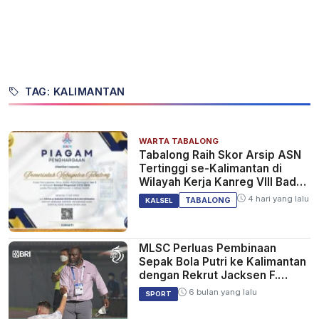
TAG: KALIMANTAN
WARTA TABALONG
Tabalong Raih Skor Arsip ASN
Tertinggi se-Kalimantan di
Wilayah Kerja Kanreg VIII Badan
Kepegawaian Negara
4 hari yang lalu
TABALONG
KALSEL
MLSC Perluas Pembinaan
Sepak Bola Putri ke Kalimantan
dengan Rekrut Jacksen F.
Tiago
6 bulan yang lalu
SPORT