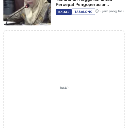
Percepat Pengoperasian
Bandara Warukin
5 jam yang lalu
TABALONG
KALSEL
Iklan