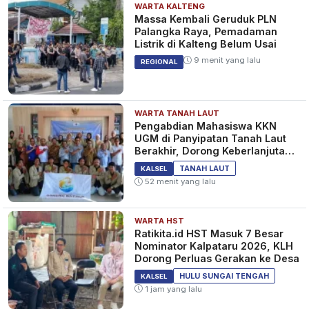
WARTA KALTENG
Massa Kembali Geruduk PLN
Palangka Raya, Pemadaman
Listrik di Kalteng Belum Usai
9 menit yang lalu
REGIONAL
WARTA TANAH LAUT
Pengabdian Mahasiswa KKN
UGM di Panyipatan Tanah Laut
Berakhir, Dorong Keberlanjutan
Program Masyarakat
TANAH LAUT
KALSEL
52 menit yang lalu
WARTA HST
Ratikita.id HST Masuk 7 Besar
Nominator Kalpataru 2026, KLH
Dorong Perluas Gerakan ke Desa
HULU SUNGAI TENGAH
KALSEL
1 jam yang lalu