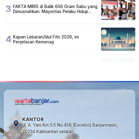
3
FAKTA MIRIS di Balik 656 Gram Sabu yang
Dimusnahkan: Mayoritas Pelaku Hidup
Susah, Ada Juga Sarjana!
4
Kapan Lebaran/Idul Fitri 2026, ini
Penjelasan Kemenag
5
Kecelakaan Maut di Jalan Tjilik Riwut
Katingan! Pikap dan Avanza Bertabrakan,
Korban Luka Parah
KANTOR
Jl. A. Yani Km 5.5 No.458 (Excelso) Banjarmasin,
70234 Kalimantan selatan