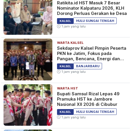
Ratikita.id HST Masuk 7 Besar
Nominator Kalpataru 2026, KLH
Dorong Perluas Gerakan ke Desa
Potensi Hujan Hingga Malam
HULU SUNGAI TENGAH
KALSEL
Hari BPBD HSS Lakukan
1 jam yang lalu
Monitoring, Begini Kondisi DAS
2 tahun yang lalu
KALSEL
WARTA KALSEL
Sekdaprov Kalsel Pimpin Peserta
PKN ke Jatim, Fokus pada
Pangan, Bencana, Energi dan
Ekonomi
UPDATE Banjir Bandang di HSS
BANJARBARU
KALSEL
Kalsel, BPBD: Air Bendungan
1 jam yang lalu
Malutu Turun dari 1,50 ke 1,45
Cm
3 tahun yang lalu
KALSEL
WARTA HST
Bupati Samsul Rizal Lepas 49
Pramuka HST ke Jambore
Nasional XII 2026 di Cibubur
HULU SUNGAI TENGAH
KALSEL
1 jam yang lalu