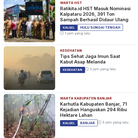
WARTA HST
Ratikita.id HST Masuk Nominasi
Kalpataru 2026, 391 Ton
Sampah Berhasil Didaur Ulang
HULU SUNGAI TENGAH
KALSEL
1 jam yang lalu
KESEHATAN
Tips Sehat Jaga Imun Saat
Kabut Asap Melanda
3 jam yang lalu
KESEHATAN
WARTA KABUPATEN BANJAR
Karhutla Kabupaten Banjar, 71
Kejadian Hanguskan 294 Ribu
Hektare Lahan
3 jam yang lalu
BANJAR
KALSEL