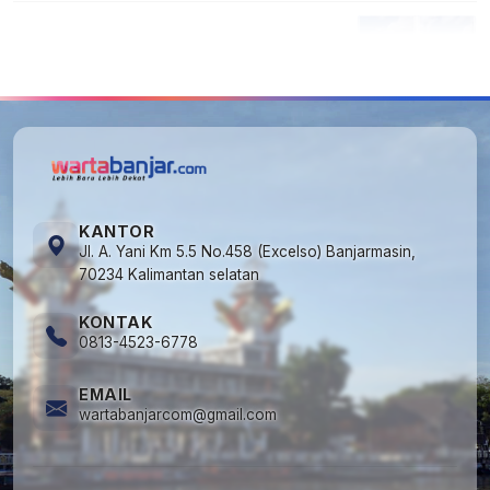
5
Kecelakaan Maut di Jalan Tjilik Riwut
Katingan! Pikap dan Avanza Bertabrakan,
Korban Luka Parah
KANTOR
Jl. A. Yani Km 5.5 No.458 (Excelso) Banjarmasin,
70234 Kalimantan selatan
KONTAK
0813-4523-6778
EMAIL
wartabanjarcom@gmail.com