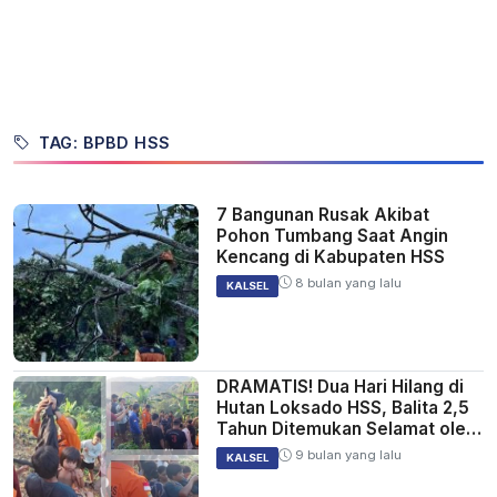
TAG: BPBD HSS
7 Bangunan Rusak Akibat
Pohon Tumbang Saat Angin
Kencang di Kabupaten HSS
8 bulan yang lalu
KALSEL
DRAMATIS! Dua Hari Hilang di
Hutan Loksado HSS, Balita 2,5
Tahun Ditemukan Selamat oleh
Tim SAR!
9 bulan yang lalu
KALSEL