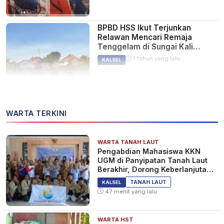
BPBD HSS Ikut Terjunkan
Relawan Mencari Remaja
Tenggelam di Sungai Kali
Nagara
1 tahun yang lalu
KALSEL
Longsor di Desa Malilingin HSS
WARTA TERKINI
Tutupi Akses Jalan
1 tahun yang lalu
KALSEL
WARTA TANAH LAUT
Pengabdian Mahasiswa KKN
UGM di Panyipatan Tanah Laut
Berakhir, Dorong Keberlanjutan
Program Masyarakat
Dapur Rumah Warga Telaga
TANAH LAUT
KALSEL
Banta HSS Roboh Ditimpa
47 menit yang lalu
Pohon Tumbang
2 tahun yang lalu
KALSEL
WARTA HST