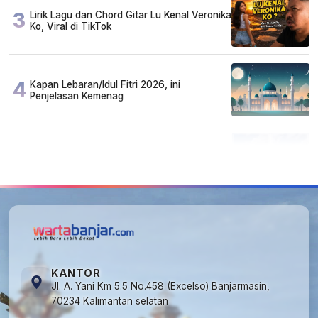
3
Lirik Lagu dan Chord Gitar Lu Kenal Veronika
Ko, Viral di TikTok
4
Kapan Lebaran/Idul Fitri 2026, ini
Penjelasan Kemenag
5
Kecelakaan Maut di Jalan Tjilik Riwut
Katingan! Pikap dan Avanza Bertabrakan,
Korban Luka Parah
KANTOR
Jl. A. Yani Km 5.5 No.458 (Excelso) Banjarmasin,
70234 Kalimantan selatan