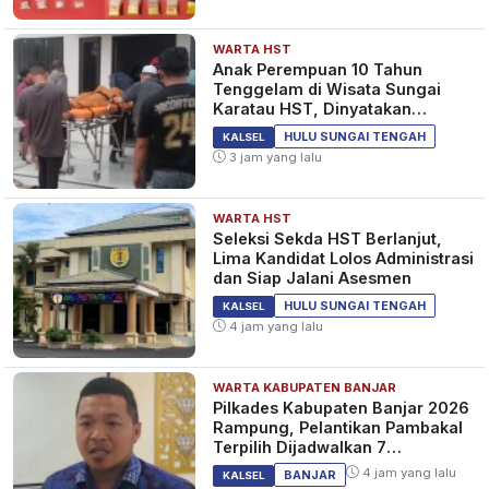
WARTA HST
Anak Perempuan 10 Tahun
Tenggelam di Wisata Sungai
Karatau HST, Dinyatakan
Meninggal Dunia
HULU SUNGAI TENGAH
KALSEL
3 jam yang lalu
WARTA HST
Seleksi Sekda HST Berlanjut,
Lima Kandidat Lolos Administrasi
dan Siap Jalani Asesmen
HULU SUNGAI TENGAH
KALSEL
4 jam yang lalu
WARTA KABUPATEN BANJAR
Pilkades Kabupaten Banjar 2026
Rampung, Pelantikan Pambakal
Terpilih Dijadwalkan 7
September 2026
4 jam yang lalu
BANJAR
KALSEL