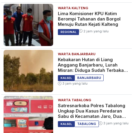
WARTA KALTENG
Lima Komisioner KPU Kotim
Berompi Tahanan dan Borgol
Menuju Rutan Kejati Kalteng
2 jam yang lalu
REGIONAL
WARTA BANJARBARU
Kebakaran Hutan di Liang
Anggang Banjarbaru, Lurah
Misran: Diduga Sudah Terbakar
Sejak Tadi Malam
BANJARBARU
KALSEL
3 jam yang lalu
WARTA TABALONG
Satresnarkoba Polres Tabalong
Ungkap Dua Kasus Peredaran
Sabu di Kecamatan Jaro, Dua
Pelaku Diamankan
3 jam yang lalu
TABALONG
KALSEL