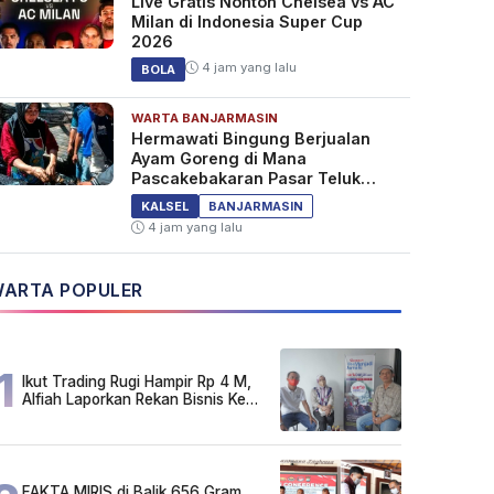
Live Gratis Nonton Chelsea vs AC
Milan di Indonesia Super Cup
2026
4 jam yang lalu
BOLA
WARTA BANJARMASIN
Hermawati Bingung Berjualan
Ayam Goreng di Mana
Pascakebakaran Pasar Teluk
Dalam Banjarmasin
KALSEL
BANJARMASIN
4 jam yang lalu
ARTA POPULER
1
Ikut Trading Rugi Hampir Rp 4 M,
Alfiah Laporkan Rekan Bisnis Ke
Polda Kalsel
FAKTA MIRIS di Balik 656 Gram