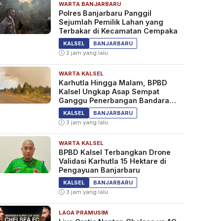
WARTA BANJARBARU
Polres Banjarbaru Panggil
Sejumlah Pemilik Lahan yang
Terbakar di Kecamatan Cempaka
KALSEL
BANJARBARU
2 jam yang lalu
WARTA KALSEL
Karhutla Hingga Malam, BPBD
Kalsel Ungkap Asap Sempat
Ganggu Penerbangan Bandara
Syamsudin Noor
KALSEL
BANJARBARU
3 jam yang lalu
WARTA KALSEL
BPBD Kalsel Terbangkan Drone
Validasi Karhutla 15 Hektare di
Pengayuan Banjarbaru
KALSEL
BANJARBARU
3 jam yang lalu
LAGA PRAMUSIM