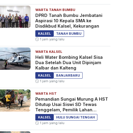
WARTA TANAH BUMBU
DPRD Tanah Bumbu Jembatani
Aspirasi 10 Kepala SMA ke
Disdikbud Kalsel, Kekurangan
KALSEL
TANAH BUMBU
1 jam yang lalu
WARTA KALSEL
Heli Water Bombing Kalsel Sisa
Dua Setelah Dua Unit Dipinjam
Kalbar dan Kalteng
KALSEL
BANJARBARU
1 jam yang lalu
WARTA HST
Pemandian Sungai Murung A HST
Ditutup Usai Siswi SD Tewas
Tenggelam, Pemilik Lahan
Diperiksa Polisi
KALSEL
HULU SUNGAI TENGAH
1 jam yang lalu