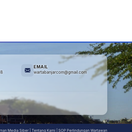
EMAIL
78
wartabanjarcom@gmail.com
man Media Siber
|
Tentang Kami
|
SOP Perlindungan Wartawan