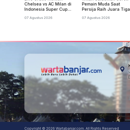
Chelsea vs AC Milan di
Pemain Muda Saat
Indonesia Super Cup
Persija Raih Juara Tiga
2026
Piala Presiden
07 Agustus 2026
07 Agustus 2026
Copyright © 2026 Wartabanjar.com. All Rights Reserved