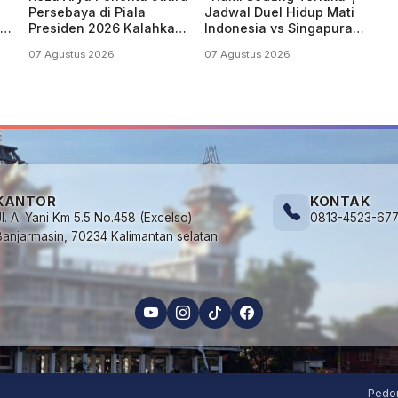
Persebaya di Piala
Jadwal Duel Hidup Mati
Presiden 2026 Kalahkan
Indonesia vs Singapura
Persib di Drama Adu
di Piala AFF Hari Ini
07 Agustus 2026
07 Agustus 2026
Penalti
KANTOR
KONTAK
Jl. A. Yani Km 5.5 No.458 (Excelso)
0813-4523-67
Banjarmasin, 70234 Kalimantan selatan
Pedo