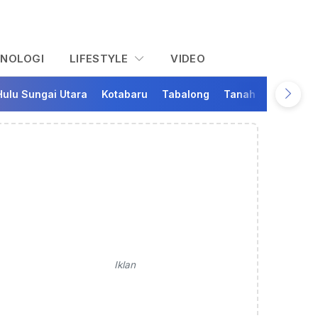
KNOLOGI
LIFESTYLE
VIDEO
Hulu Sungai Utara
Kotabaru
Tabalong
Tanah Bumbu
Ta
Iklan