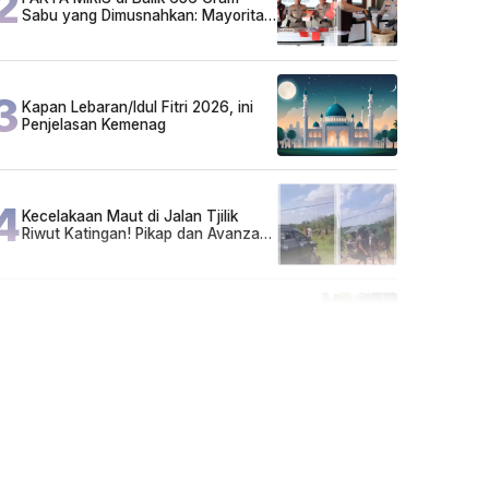
2
Sabu yang Dimusnahkan: Mayoritas
Pelaku Hidup Susah, Ada Juga
Sarjana!
3
Kapan Lebaran/Idul Fitri 2026, ini
Penjelasan Kemenag
4
Kecelakaan Maut di Jalan Tjilik
Riwut Katingan! Pikap dan Avanza
Bertabrakan, Korban Luka Parah
5
Cuma di Tabalong! Mudik Bisa
Santai Naik Bus, Motor & Mobil
Diantar Pakai Towing