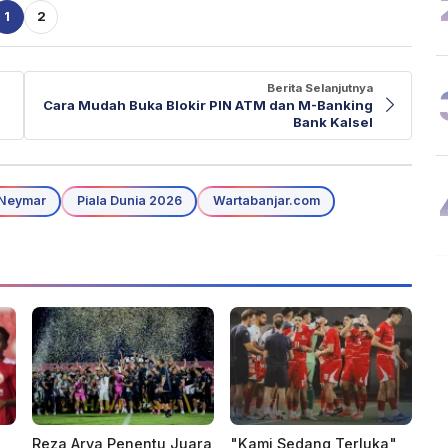
1
2
Berita Selanjutnya
Cara Mudah Buka Blokir PIN ATM dan M-Banking
Bank Kalsel
Neymar
Piala Dunia 2026
Wartabanjar.com
Reza Arya Penentu Juara
"Kami Sedang Terluka",