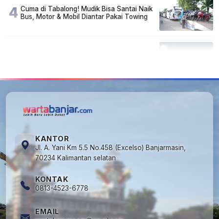
4
Cuma di Tabalong! Mudik Bisa Santai Naik
Bus, Motor & Mobil Diantar Pakai Towing
5
Kapan Lebaran/Idul Fitri 2026, ini
Penjelasan Kemenag
KANTOR
Jl. A. Yani Km 5.5 No.458 (Excelso) Banjarmasin,
70234 Kalimantan selatan
KONTAK
0813-4523-6778
EMAIL