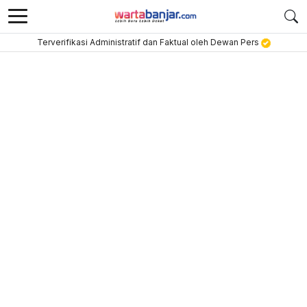
Terverifikasi Administratif dan Faktual oleh Dewan Pers