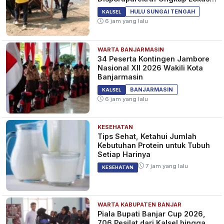
Belum Berizin
HULU SUNGAI TENGAH
KALSEL
6 jam yang lalu
WARTA BANJARMASIN
34 Peserta Kontingen Jambore
Nasional XII 2026 Wakili Kota
Banjarmasin
BANJARMASIN
KALSEL
6 jam yang lalu
KESEHATAN
Tips Sehat, Ketahui Jumlah
Kebutuhan Protein untuk Tubuh
Setiap Harinya
7 jam yang lalu
KESEHATAN
WARTA KABUPATEN BANJAR
Piala Bupati Banjar Cup 2026,
706 Pesilat dari Kalsel hingga