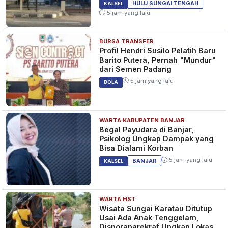
BOLA
HULU SUNGAI TENGAH
KALSEL
5 jam yang lalu
BURSA TRANSFER
Dari Bak Mandi ke Final Piala
Profil Hendri Susilo Pelatih Baru
Dunia 2026: Takdir Pertemuan
Barito Putera, Pernah "Mundur"
Lionel Messi dan Lamine Yamal
dari Semen Padang
22 hari yang lalu
BOLA
5 jam yang lalu
BOLA
WARTA KABUPATEN BANJAR
Kocak Banget, FIFA Posting
Begal Payudara di Banjar,
Meme Para Pemain Piala Dunia
Psikolog Ungkap Dampak yang
2026 Pakai Lawakan Receh
Bisa Dialami Korban
Khas Indonesia
23 hari yang lalu
SPORT
5 jam yang lalu
BANJAR
KALSEL
WARTA HST
Wisata Sungai Karatau Ditutup
Usai Ada Anak Tenggelam,
Disporaparekraf Ungkap Lokasi