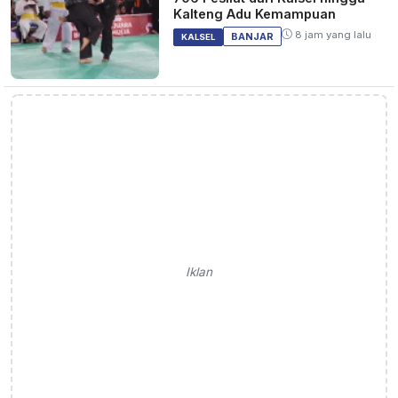
Kalteng Adu Kemampuan
8 jam yang lalu
BANJAR
KALSEL
Iklan