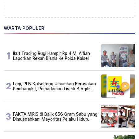
WARTA POPULER
1
Ikut Trading Rugi Hampir Rp 4 M, Alfiah
Laporkan Rekan Bisnis Ke Polda Kalsel
2
Lagi, PLN Kalselteng Umumkan Kerusakan
Pembangkit, Pemadaman Listrik Bergilir
Diperpanjang?
3
FAKTA MIRIS di Balik 656 Gram Sabu yang
Dimusnahkan: Mayoritas Pelaku Hidup
Susah, Ada Juga Sarjana!