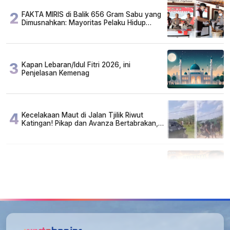
2
FAKTA MIRIS di Balik 656 Gram Sabu yang
Dimusnahkan: Mayoritas Pelaku Hidup
Susah, Ada Juga Sarjana!
3
Kapan Lebaran/Idul Fitri 2026, ini
Penjelasan Kemenag
4
Kecelakaan Maut di Jalan Tjilik Riwut
Katingan! Pikap dan Avanza Bertabrakan,
Korban Luka Parah
5
Lirik Lagu dan Chord Gitar Lu Kenal Veronika
Ko, Viral di TikTok