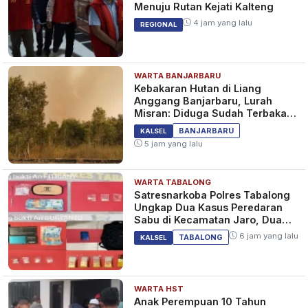
Menuju Rutan Kejati Kalteng
4 jam yang lalu
REGIONAL
WARTA BANJARBARU
Kebakaran Hutan di Liang
Anggang Banjarbaru, Lurah
Misran: Diduga Sudah Terbakar
Sejak Tadi Malam
BANJARBARU
KALSEL
5 jam yang lalu
WARTA TABALONG
Satresnarkoba Polres Tabalong
Ungkap Dua Kasus Peredaran
Sabu di Kecamatan Jaro, Dua
Pelaku Diamankan
6 jam yang lalu
TABALONG
KALSEL
WARTA HST
Anak Perempuan 10 Tahun