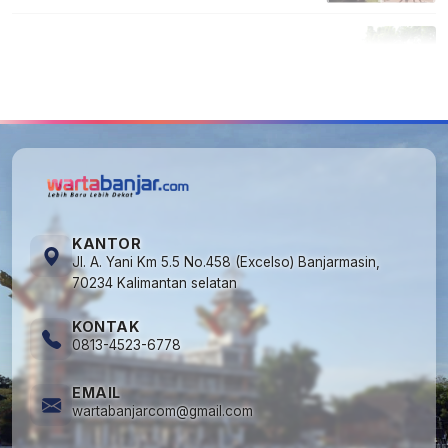
5
Cuma di Tabalong! Mudik Bisa Santai Naik
Bus, Motor & Mobil Diantar Pakai Towing
KANTOR
Jl. A. Yani Km 5.5 No.458 (Excelso) Banjarmasin,
70234 Kalimantan selatan
KONTAK
0813-4523-6778
EMAIL
wartabanjarcom@gmail.com