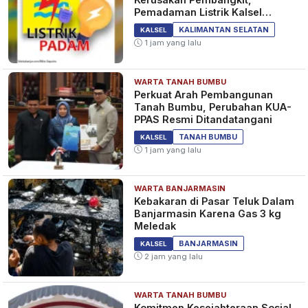
Pemadaman Listrik Kalsel
Diperpanjang?
KALIMANTAN SELATAN
KALSEL
1 jam yang lalu
WARTA TANAH BUMBU
Perkuat Arah Pembangunan
Tanah Bumbu, Perubahan KUA-
PPAS Resmi Ditandatangani
TANAH BUMBU
KALSEL
1 jam yang lalu
WARTA BANJARMASIN
Kebakaran di Pasar Teluk Dalam
Banjarmasin Karena Gas 3 kg
Meledak
BANJARMASIN
KALSEL
2 jam yang lalu
WARTA TANAH BUMBU
Komitmen Kesejahteraan Sosial,