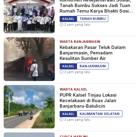
Tanah Bumbu Sukses Jadi Tuan
Rumah Temu Karya Bhakti Sosial
PSM Ke-23
TANAH BUMBU
KALSEL
2 jam yang lalu
WARTA BANJARMASIN
Kebakaran Pasar Teluk Dalam
Banjarmasin, Pemadam
Kesulitan Sumber Air
BANJARMASIN
KALSEL
3 jam yang lalu
WARTA KALSEL
PUPR Kalsel Tinjau Lokasi
Kecelakaan di Ruas Jalan
Banjarbaru-Batulicin
KALIMANTAN SELATAN
KALSEL
3 jam yang lalu
CUACA HARI INI