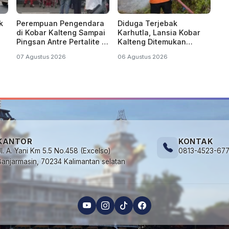
k
Perempuan Pengendara
Diduga Terjebak
di Kobar Kalteng Sampai
Karhutla, Lansia Kobar
Pingsan Antre Pertalite di
Kalteng Ditemukan
SPBU
Menghitam di Kebun
07 Agustus 2026
06 Agustus 2026
KANTOR
KONTAK
Jl. A. Yani Km 5.5 No.458 (Excelso)
0813-4523-67
Banjarmasin, 70234 Kalimantan selatan