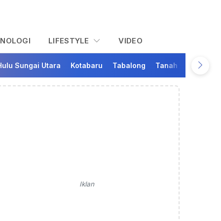
KNOLOGI
LIFESTYLE
VIDEO
Hulu Sungai Utara
Kotabaru
Tabalong
Tanah Bumbu
Ta
Iklan