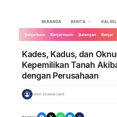
BERANDA
BERITA
KALSE
Banjarbaru
Banjarmasin
Balangan
Banjar
Kades, Kadus, dan Okn
Kepemilikan Tanah Akib
dengan Perusahaan
Editor: Ernawati Djedi
Bagikan: