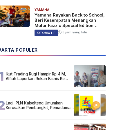
YAMAHA
Yamaha Rayakan Back to School,
Beri Kesempatan Menangkan
Motor Fazzio Special Edition
Sunset Blue
3 jam yang lalu
OTOMOTIF
ARTA POPULER
1
Ikut Trading Rugi Hampir Rp 4 M,
Alfiah Laporkan Rekan Bisnis Ke
Polda Kalsel
2
Lagi, PLN Kalselteng Umumkan
Kerusakan Pembangkit, Pemadaman
Listrik Bergilir Diperpanjang?