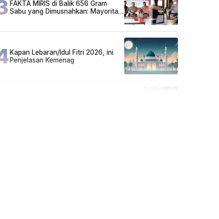
3
FAKTA MIRIS di Balik 656 Gram
Sabu yang Dimusnahkan: Mayoritas
Pelaku Hidup Susah, Ada Juga
Sarjana!
4
Kapan Lebaran/Idul Fitri 2026, ini
Penjelasan Kemenag
5
Cuma di Tabalong! Mudik Bisa
Santai Naik Bus, Motor & Mobil
Diantar Pakai Towing