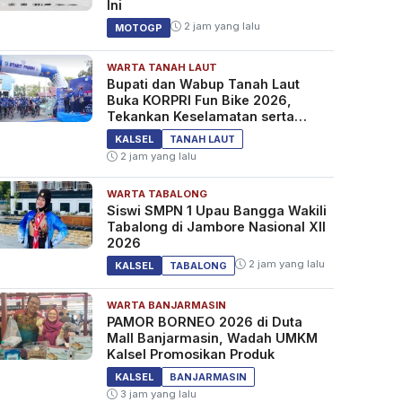
Ini
2 jam yang lalu
MOTOGP
WARTA TANAH LAUT
Bupati dan Wabup Tanah Laut
Buka KORPRI Fun Bike 2026,
Tekankan Keselamatan serta
Kebersamaan
KALSEL
TANAH LAUT
2 jam yang lalu
WARTA TABALONG
Siswi SMPN 1 Upau Bangga Wakili
Tabalong di Jambore Nasional XII
2026
2 jam yang lalu
KALSEL
TABALONG
WARTA BANJARMASIN
PAMOR BORNEO 2026 di Duta
Mall Banjarmasin, Wadah UMKM
Kalsel Promosikan Produk
KALSEL
BANJARMASIN
3 jam yang lalu