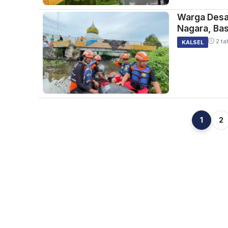
Warga Desa
Nagara, Ba
2 ta
KALSEL
1
2