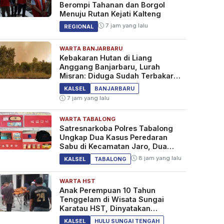
Berompi Tahanan dan Borgol
Menuju Rutan Kejati Kalteng
7 jam yang lalu
REGIONAL
WARTA BANJARBARU
Kebakaran Hutan di Liang
Anggang Banjarbaru, Lurah
Misran: Diduga Sudah Terbakar
Sejak Tadi Malam
KALSEL
BANJARBARU
7 jam yang lalu
WARTA TABALONG
Satresnarkoba Polres Tabalong
Ungkap Dua Kasus Peredaran
Sabu di Kecamatan Jaro, Dua
Pelaku Diamankan
8 jam yang lalu
KALSEL
TABALONG
WARTA HST
Anak Perempuan 10 Tahun
Tenggelam di Wisata Sungai
Karatau HST, Dinyatakan
Meninggal Dunia
KALSEL
HULU SUNGAI TENGAH