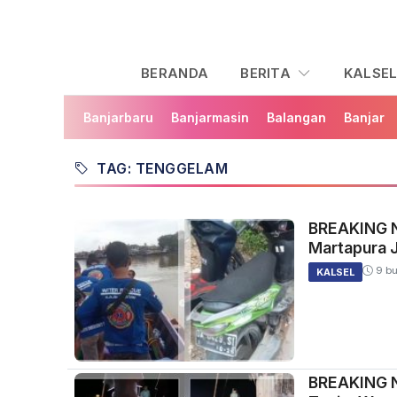
BERANDA
BERITA
KALSE
Banjarbaru
Banjarmasin
Balangan
Banjar
TAG: TENGGELAM
BREAKING N
Martapura J
9 bu
KALSEL
BREAKING N