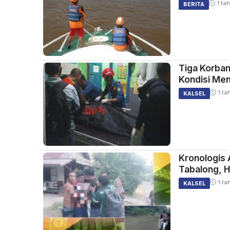
1 tah
BERITA
Tiga Korban
Kondisi Men
1 ta
KALSEL
Kronologis
Tabalong, 
1 ta
KALSEL