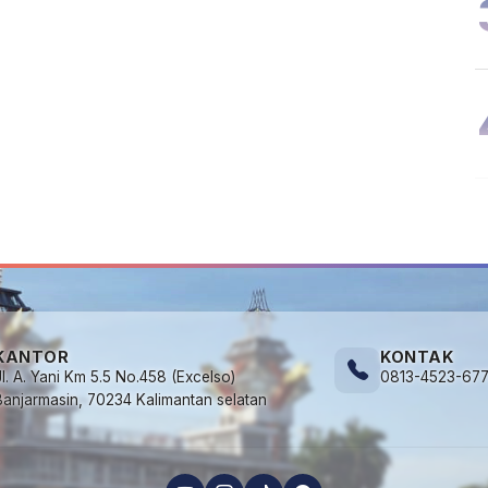
KANTOR
KONTAK
Jl. A. Yani Km 5.5 No.458 (Excelso)
0813-4523-67
Banjarmasin, 70234 Kalimantan selatan