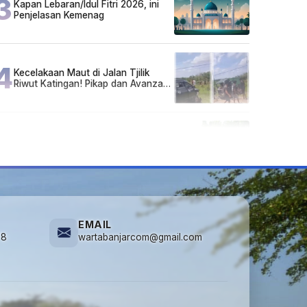
3
Kapan Lebaran/Idul Fitri 2026, ini
Penjelasan Kemenag
4
Kecelakaan Maut di Jalan Tjilik
Riwut Katingan! Pikap dan Avanza
Bertabrakan, Korban Luka Parah
5
Cuma di Tabalong! Mudik Bisa
Santai Naik Bus, Motor & Mobil
Diantar Pakai Towing
EMAIL
78
wartabanjarcom@gmail.com