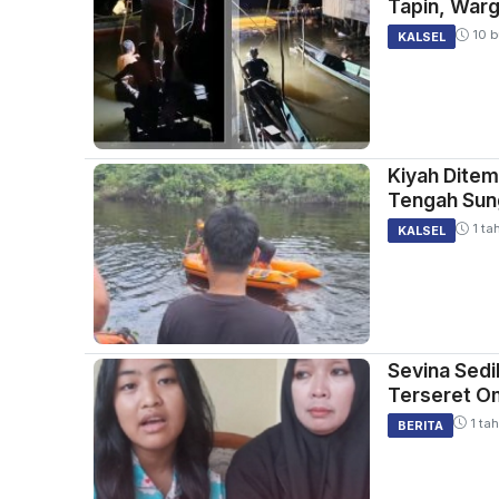
Tapin, Warg
10 b
KALSEL
Kiyah Ditem
Tengah Sung
1 ta
KALSEL
Sevina Sedi
Terseret O
1 tah
BERITA