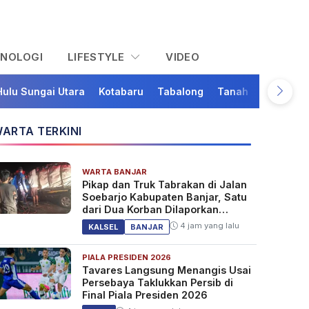
KNOLOGI
LIFESTYLE
VIDEO
Hulu Sungai Utara
Kotabaru
Tabalong
Tanah Bumbu
Ta
ARTA TERKINI
WARTA BANJAR
Pikap dan Truk Tabrakan di Jalan
Soebarjo Kabupaten Banjar, Satu
dari Dua Korban Dilaporkan
Tewas
4 jam yang lalu
KALSEL
BANJAR
PIALA PRESIDEN 2026
Tavares Langsung Menangis Usai
Persebaya Taklukkan Persib di
Final Piala Presiden 2026