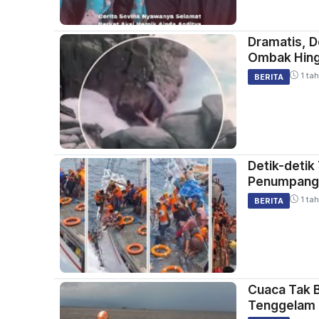
Dramatis, D
Ombak Hing
1 tah
BERITA
Detik-detik
Penumpang 
1 tah
BERITA
Cuaca Tak 
Tenggelam 