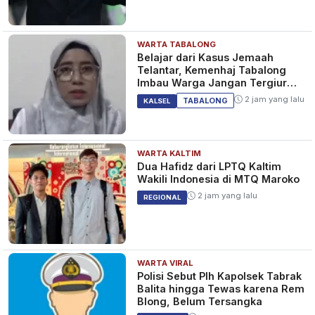
WARTA TABALONG
Panduan Ibadah dan Perayaan
Belajar dari Kasus Jemaah
Natal 2021 Bagi Umat Kristen
Telantar, Kemenhaj Tabalong
Saat Pandemi COVID-19 Sesuai
Imbau Warga Jangan Tergiur
Surat Edaran Menteri Agama
Umrah Murah
4 tahun yang lalu
NASIONAL
2 jam yang lalu
TABALONG
KALSEL
WARTA KALTIM
Mayoritas Warganya Sudah
Dua Hafidz dari LPTQ Kaltim
Vaksin, Singapura Siap Hadapi
Wakili Indonesia di MTQ Maroko
New Normal Baru, Bakal
2 jam yang lalu
REGIONAL
Terapkan Protokol Kesehatan
4 tahun yang lalu
INTERNASIONAL
Baru COVID-19
WARTA VIRAL
Pedoman Terbaru
Polisi Sebut Plh Kapolsek Tabrak
Penyelenggaraan Kegiatan
Balita hingga Tewas karena Rem
Skala Besar di Masyarakat
Blong, Belum Tersangka
(Pesta Pernikahan, Konser, dll)
4 tahun yang lalu