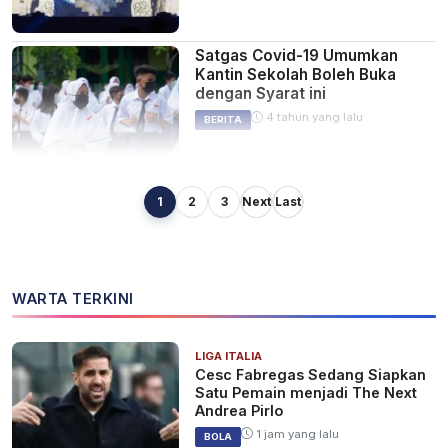
Satgas Covid-19 Umumkan
Kantin Sekolah Boleh Buka
dengan Syarat ini
4 tahun yang lalu
BERITA
1
2
3
Next
Last
Kebun Raya Banua di
Banjarbaru Tetap Buka Selama
PPKM Level 3, Ini Syaratnya
4 tahun yang lalu
KALSEL
WARTA TERKINI
LIGA ITALIA
Awas! Pusat Perbelanjaan dan
Cesc Fabregas Sedang Siapkan
Usaha Beroperasi Malam, Mulai
Satu Pemain menjadi The Next
Hari Ini Satgas Covid-19
Andrea Pirlo
Banjarmasin Razia Prokes
4 tahun yang lalu
KALSEL
1 jam yang lalu
BOLA