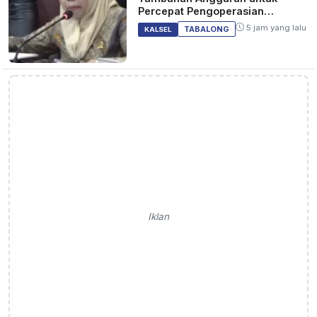
Percepat Pengoperasian
Bandara Warukin
5 jam yang lalu
TABALONG
KALSEL
Iklan