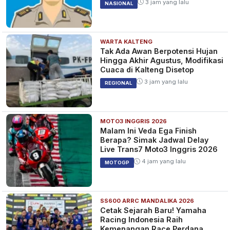
NASIONAL
3 jam yang lalu
NASIONAL
2021 di Masa Pandemi COVID-
19
WARTA KALTENG
Pecahkan Rekor, 620 Warga
Tak Ada Awan Berpotensi Hujan
Kota Banjarmasin Sembuh dari
Hingga Akhir Agustus, Modifikasi
COVID-19, Kadinkes
Cuaca di Kalteng Disetop
Banjarmasin Ingatkan Warga
4 tahun yang lalu
BANJAR BAKULA
3 jam yang lalu
REGIONAL
Tetap Taat Prokes
MOTO3 INGGRIS 2026
Tips Hidup di Zaman Pandemi
Malam Ini Veda Ega Finish
COVID-19 dengan Prokes dan
Berapa? Simak Jadwal Delay
Tetap Bisa Berinteraksi Sosial
Live Trans7 Moto3 Inggris 2026
4 tahun yang lalu
KESEHATAN
4 jam yang lalu
MOTOGP
SS600 ARRC MANDALIKA 2026
Cetak Sejarah Baru! Yamaha
Racing Indonesia Raih
Kemenangan Race Perdana