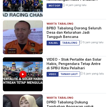
SS600 ARRC
4 jam yang lalu
MOTOGP
WARTA TABALONG
BPBD Tabalong Dorong Seluruh
Desa dan Kelurahan Jadi
Tangguh Bencana
5 jam yang lalu
TABALONG
KALSEL
VIDEO - Stok Pertalite dan Solar
Habis, Pengendara Tetap Antre
di SPBU Kota Pelaihari
5 jam yang lalu
TANAH LAUT
VIDEO
WARTA TABALONG
DPRD Tabalong Dukung
Tambahan Anggaran untuk