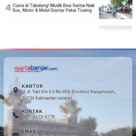
4
Cuma di Tabalong! Mudik Bisa Santai Naik
Bus, Motor & Mobil Diantar Pakai Towing
5
Kapan Lebaran/Idul Fitri 2026, ini
Penjelasan Kemenag
KANTOR
Jl. A. Yani Km 5.5 No.458 (Excelso) Banjarmasin,
70234 Kalimantan selatan
KONTAK
0813-4523-6778
EMAIL