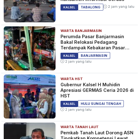
2 jam yang lalu
TABALONG
KALSEL
WARTA BANJARMASIN
Perumda Pasar Banjarmasin
Bakal Relokasi Pedagang
Terdampak Kebakaran Pasar
Teluk Dalam
BANJARMASIN
KALSEL
2 jam yang lalu
WARTA HST
Gubernur Kalsel H Muhidin
Apresiasi GERMAS Ceria 2026 di
HST
HULU SUNGAI TENGAH
KALSEL
2 jam yang lalu
WARTA TANAH LAUT
Pemkab Tanah Laut Dorong ASN
Tingkatkan Kompetensi Lewat