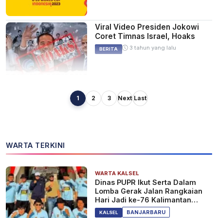
Viral Video Presiden Jokowi
Coret Timnas Israel, Hoaks
3 tahun yang lalu
BERITA
1
2
3
Next
Last
Batal Jadi Tuan Rumah Piala
Dunia U-20 2023, PSSI
Kehilangan Rp140 M Sebagai
Sanksi dari FIFA
3 tahun yang lalu
SPORT
WARTA TERKINI
WARTA KALSEL
Viral FIFA Putuskan Indonesia
Dinas PUPR Ikut Serta Dalam
Jadi Tuan Rumah Piala Dunia U-
Lomba Gerak Jalan Rangkaian
20, Hoaks
Hari Jadi ke-76 Kalimantan
Selatan
3 tahun yang lalu
SPORT
BANJARBARU
KALSEL