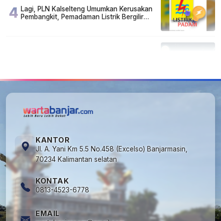
4
Lagi, PLN Kalselteng Umumkan Kerusakan
Pembangkit, Pemadaman Listrik Bergilir
Diperpanjang?
5
Kapan Lebaran/Idul Fitri 2026, ini
Penjelasan Kemenag
KANTOR
Jl. A. Yani Km 5.5 No.458 (Excelso) Banjarmasin,
70234 Kalimantan selatan
KONTAK
0813-4523-6778
EMAIL