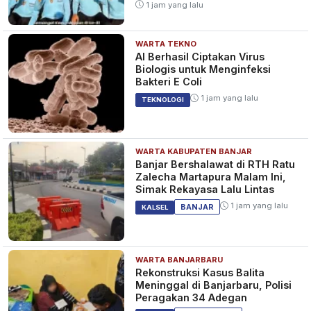
1 jam yang lalu
WARTA TEKNO
Gagal Jadi Tuan Rumah,
AI Berhasil Ciptakan Virus
Timnas Indonesia U-20 Resmi
Biologis untuk Menginfeksi
Dibubarkan
Bakteri E Coli
3 tahun yang lalu
SPORT
1 jam yang lalu
TEKNOLOGI
WARTA KABUPATEN BANJAR
Erick Dapat Dua Tugas Penting
Banjar Bershalawat di RTH Ratu
dari Presiden Terkait Masalah
Zalecha Martapura Malam Ini,
dengan FIFA
Simak Rekayasa Lalu Lintas
3 tahun yang lalu
SPORT
1 jam yang lalu
BANJAR
KALSEL
WARTA BANJARBARU
Jokowi Akan Panggil Erick
Rekonstruksi Kasus Balita
Thohir Bahas Antisipasi Sanksi
Meninggal di Banjarbaru, Polisi
FIFA
Peragakan 34 Adegan
3 tahun yang lalu