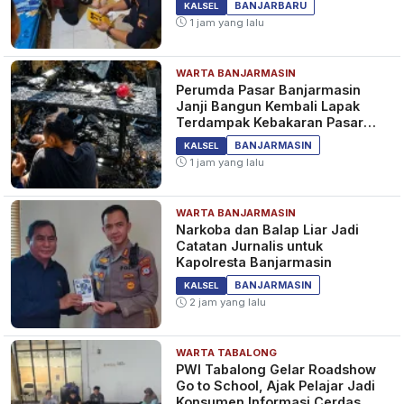
SPORT
BANJARBARU
KALSEL
1 jam yang lalu
WARTA BANJARMASIN
Sepak Bola Indonesia Berduka,
Perumda Pasar Banjarmasin
Komentar Dubes Palestina
Janji Bangun Kembali Lapak
Atas Keputusan FIFA
Terdampak Kebakaran Pasar
Teluk Dalam
3 tahun yang lalu
SPORT
BANJARMASIN
KALSEL
1 jam yang lalu
WARTA BANJARMASIN
Sepak Bola Indonesia Berduka,
Narkoba dan Balap Liar Jadi
Pemain Timnas U-20 Kompak
Catatan Jurnalis untuk
Pasang Pita Hitam di Lengan
Kapolresta Banjarmasin
Kiri
3 tahun yang lalu
SPORT
BANJARMASIN
KALSEL
2 jam yang lalu
WARTA TABALONG
PWI Tabalong Gelar Roadshow
Go to School, Ajak Pelajar Jadi
Konsumen Informasi Cerdas