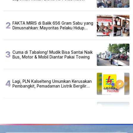
2
FAKTA MIRIS di Balik 656 Gram Sabu yang
Dimusnahkan: Mayoritas Pelaku Hidup
Susah, Ada Juga Sarjana!
3
Cuma di Tabalong! Mudik Bisa Santai Naik
Bus, Motor & Mobil Diantar Pakai Towing
4
Lagi, PLN Kalselteng Umumkan Kerusakan
Pembangkit, Pemadaman Listrik Bergilir
Diperpanjang?
5
Kapan Lebaran/Idul Fitri 2026, ini
Penjelasan Kemenag