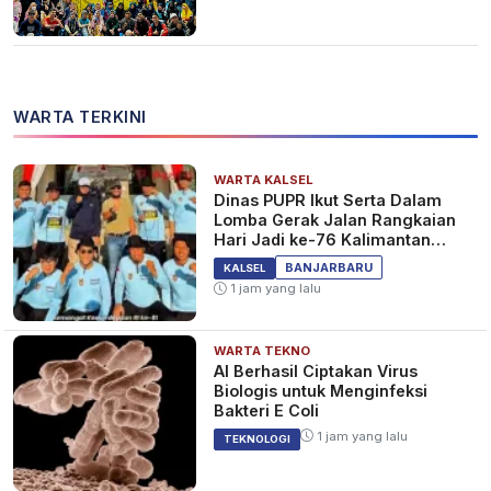
WARTA TERKINI
WARTA KALSEL
Dinas PUPR Ikut Serta Dalam
Lomba Gerak Jalan Rangkaian
Hari Jadi ke-76 Kalimantan
Selatan
BANJARBARU
KALSEL
1 jam yang lalu
WARTA TEKNO
AI Berhasil Ciptakan Virus
Biologis untuk Menginfeksi
Bakteri E Coli
1 jam yang lalu
TEKNOLOGI